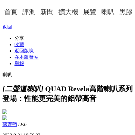
首頁
評測
新聞
擴大機
展覽
喇叭
黑膠
返回
分享
收藏
返回版塊
在本版發帖
舉報
喇叭
[二聲道喇叭]
QUAD Revela高階喇叭系列
登場：性能更完美的鋁帶高音
蘇雍翔
LV.6