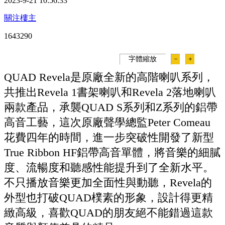
2023-9-21 10:56:33
關注樓主
164329
0
字體縮放
－
＋
QUAD Revela是原廠全新的高階喇叭系列，
共推出Revela 1書架喇叭和Revela 2落地喇叭
兩款產品，承襲QUAD S系列和Z系列的鋁帶
高音工藝，這次原廠聲學總監Peter Comeau
花費四年的時間，進一步突破性開發了新型
True Ribbon HF鋁帶高音單體，將音樂的細膩
度、流暢度和聽感性能提升到了全新水平。
不只播放音樂更加全面性與動聽，Revela的
外型也打破QUAD樸素的形象，設計得更精
緻高級，喜歡QUAD的朋友絕不能錯過這款