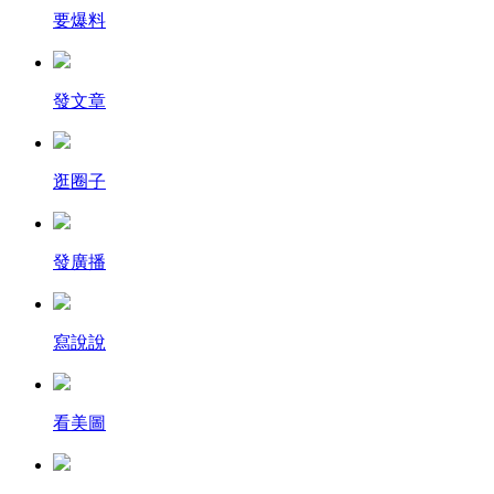
要爆料
發文章
逛圈子
發廣播
寫說說
看美圖