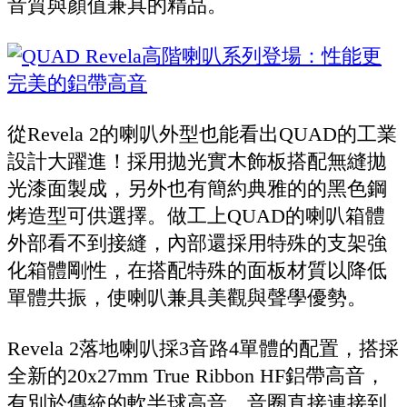
音質與顏值兼具的精品。
從Revela 2的喇叭外型也能看出QUAD的工業
設計大躍進！採用拋光實木飾板搭配無縫拋
光漆面製成，另外也有簡約典雅的的黑色鋼
烤造型可供選擇。做工上QUAD的喇叭箱體
外部看不到接縫，內部還採用特殊的支架強
化箱體剛性，在搭配特殊的面板材質以降低
單體共振，使喇叭兼具美觀與聲學優勢。
Revela 2落地喇叭採3音路4單體的配置，搭採
全新的20x27mm True Ribbon HF鋁帶高音，
有別於傳統的軟半球高音，音圈直接連接到