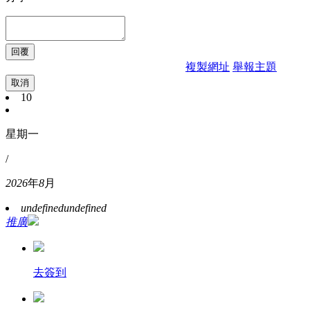
複製網址
舉報主題
取消
10
星期一
/
2026
年
8
月
undefined
undefined
推廣
去簽到