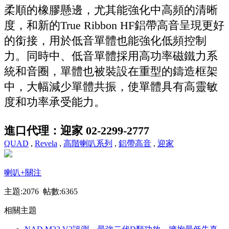
柔順的橡膠懸邊，尤其能強化中高頻的清晰
度，和新的True Ribbon HF鋁帶高音呈現更好
的銜接，用於低音單體也能強化低頻控制
力。同時中、低音單體採用高功率磁鐵力系
統和音圈，單體也被裝設在重型的鑄造框架
中，大幅減少單體共振，使單體具有高靈敏
度和功率承受能力。
進口代理：迎家 02-2299-2777
QUAD
,
Revela
,
高階喇叭系列
,
鋁帶高音
,
迎家
喇叭
+關注
主題:2076 帖數:6365
相關主題