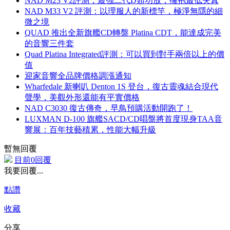
NAD M23 V2評測，最強二代D類功放，擁抱最低失真
NAD M33 V2 評測：以理服人的新標竿，極淨無隱的細
微之境
QUAD 推出全新旗艦CD轉盤 Platina CDT，能達成完美
的音響三件套
Quad Platina Integrated評測：可以買到對手兩倍以上的價
值
迎家音響全品牌價格調漲通知
Wharfedale 新喇叭 Denton 1S 登台，復古靈魂結合現代
聲學，美觀外形還能有平實價格
NAD C3030 復古傳奇，早鳥預購活動開跑了！
LUXMAN D-100 旗艦SACD/CD唱盤將首度現身TAA音
響展：百年技藝積累，性能大幅升級
暫無回覆
目前0回覆
我要回覆...
點讚
收藏
分享