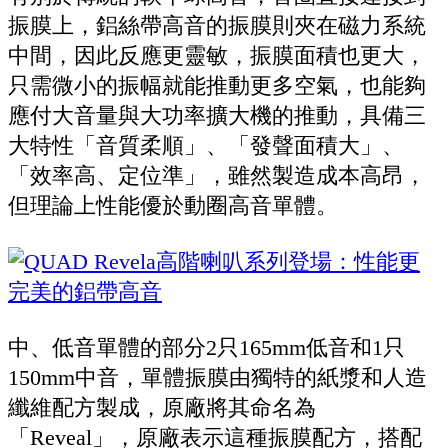
振膜上，鋁絲帶高音的振膜則夾在磁力系統
中間，因此反應更靈敏，振膜面積也更大，
只需微小的振幅就能推動更多空氣，也能夠
應付大音量與大功率擴大機的推動，具備三
大特性「音質柔順」、「發聲面積大」、
「效率高、定位準」，雖然製造成本高昂，
但理論上性能優於動圈高音單體。
中、低音單體的部分2只165mm低音和1只
150mm中音，單體振膜由獨特的紙漿和人造
纖維配方製成，原廠將其命名為
「Reveal」，原廠表示這種振膜配方，搭配