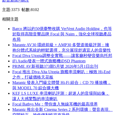
影音新聞
+關注
主題:3373 帖數:8102
相關主題
Barco 將以約50億臺幣收購 VerVent Audio Holding，也等
於取得高階音響品牌 Focal 與 Naim，強化全球視聽產品
布局
Marantz AV30 環繞前級 + AMP30 多聲道後級評測：擁
抱分體式系統的輕鬆選擇，充分展現舒適宜人的音樂性
Focal Diva Utopia調整全實戰——讓客廳秒變音樂烏托邦
iFi Audio發表一體式旗艦機iDSD Phantom
PRIME AV新視聽373期5月號 2026年5月1日出刊
Focal 推出 Diva Alta Utopia 旗艦串流喇叭：極致 Hi-End
之作，打破價格天花板
Marantz 發表入門級立體聲 Hi-Fi 組合：CD 70 播放機，
與 MODEL 70 綜合擴大機
KEF LS LUXE 串流喇叭評測：超迷人的音場與結像，
讓人大感驚豔的串流喇叭
Focal Bathys Mg：帶你進入無線耳機的最高境界
Marantz 推出全新 Cinema Series 2 系列環擴：聲音表現、
空間校正、操作便利性皆有升級