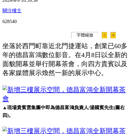
2024-4-9 10:59:58
關注樓主
62854
0
字體縮放
－
＋
坐落於西門町靠近北門捷運站，創業已60多
年的德昌富鴻數位影音。在4月8日以全新的
面貌開幕並舉行開幕茶會，向四方貴賓以及
各家媒體展示煥然一新的展示中心。
▲現場貴賓雲集圖中即為德昌富鴻負責人/湯國賓先生(圖右
四)。