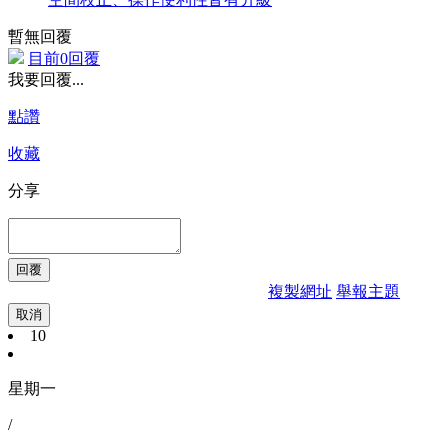
暫無回覆
目前0回覆
我要回覆...
點讚
收藏
分享
複製網址
舉報主題
取消
10
星期一
/