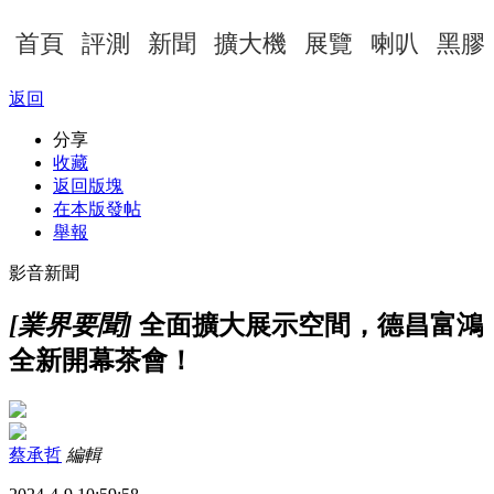
首頁
評測
新聞
擴大機
展覽
喇叭
黑膠
返回
分享
收藏
返回版塊
在本版發帖
舉報
影音新聞
[業界要聞]
全面擴大展示空間，德昌富鴻
全新開幕茶會！
蔡承哲
編輯