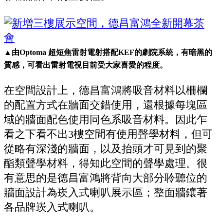
▲由Optoma 超短焦雷射電射搭配KEF的劇院系統，有暗黑的
質感，可看出雷射電視目前受大家喜愛的程度。
在空間設計上，德昌富鴻將吸音材料以柵欄
的配置方式在牆面交錯使用，還根據每塊區
域的牆面配色使用同色系吸音材料。因此乍
看之下看不出3樓空間有使用聲學材料，但可
從略有深淺的牆面，以及抬頭才可見到的聚
酯類聲學材料，得知此空間的聲學處理。很
有意思的是德昌富鴻將背向大部分聆聽位的
牆面設計為崁入式喇叭展示區；整面牆鑲著
各品牌崁入式喇叭。