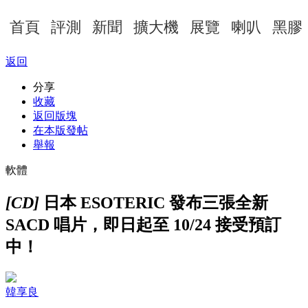
首頁
評測
新聞
擴大機
展覽
喇叭
黑膠
返回
分享
收藏
返回版塊
在本版發帖
舉報
軟體
[CD]
日本 ESOTERIC 發布三張全新
SACD 唱片，即日起至 10/24 接受預訂
中！
韓享良