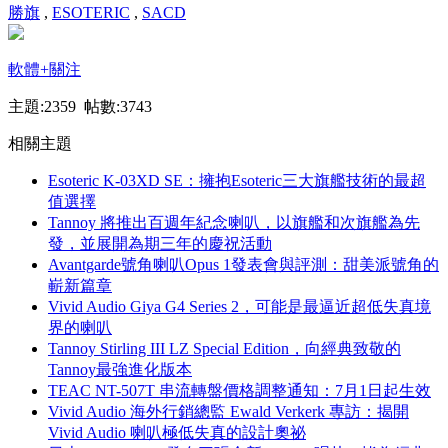
勝旗
,
ESOTERIC
,
SACD
軟體
+關注
主題:2359 帖數:3743
相關主題
Esoteric K-03XD SE：擁抱Esoteric三大旗艦技術的最超
值選擇
Tannoy 將推出百週年紀念喇叭，以旗艦和次旗艦為先
發，並展開為期三年的慶祝活動
Avantgarde號角喇叭Opus 1發表會與評測：甜美派號角的
嶄新篇章
Vivid Audio Giya G4 Series 2，可能是最逼近超低失真境
界的喇叭
Tannoy Stirling III LZ Special Edition，向經典致敬的
Tannoy最強進化版本
TEAC NT-507T 串流轉盤價格調整通知：7月1日起生效
Vivid Audio 海外行銷總監 Ewald Verkerk 專訪：揭開
Vivid Audio 喇叭極低失真的設計奧祕