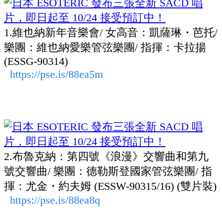
1.維也納新年音樂會/ 女高音：凱薩琳・芭托/
樂團：維也納愛樂管弦樂團/ 指揮：卡拉揚
(ESSG-90314)
https://pse.is/88ea5m
2.布魯克納：第四號《浪漫》交響曲和第九
號交響曲/ 樂團：德勒斯登國家管弦樂團/ 指
揮：尤金・約夫姆 (ESSW-90315/16) (雙片裝)
https://pse.is/88ea8q