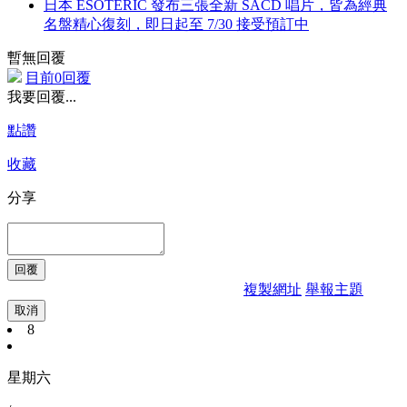
日本 ESOTERIC 發布三張全新 SACD 唱片，皆為經典
名盤精心復刻，即日起至 7/30 接受預訂中
暫無回覆
目前0回覆
我要回覆...
點讚
收藏
分享
複製網址
舉報主題
取消
8
星期六