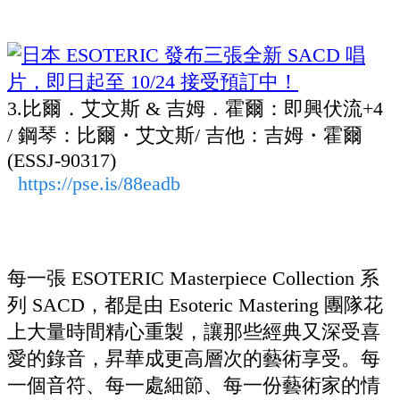
3.比爾．艾文斯 & 吉姆．霍爾：即興伏流+4
/ 鋼琴：比爾・艾文斯/ 吉他：吉姆・霍爾
(ESSJ-90317)
https://pse.is/88eadb
每一張 ESOTERIC Masterpiece Collection 系
列 SACD，都是由 Esoteric Mastering 團隊花
上大量時間精心重製，讓那些經典又深受喜
愛的錄音，昇華成更高層次的藝術享受。每
一個音符、每一處細節、每一份藝術家的情