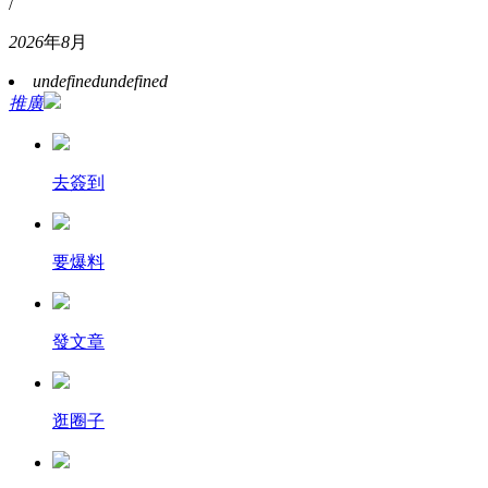
/
2026
年
8
月
undefined
undefined
推廣
去簽到
要爆料
發文章
逛圈子