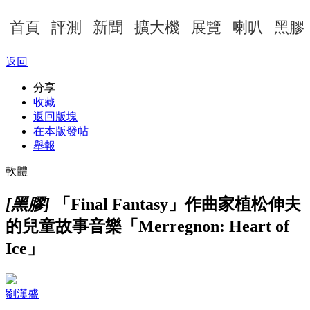
首頁
評測
新聞
擴大機
展覽
喇叭
黑膠
返回
分享
收藏
返回版塊
在本版發帖
舉報
軟體
[黑膠]
「Final Fantasy」作曲家植松伸夫
的兒童故事音樂「Merregnon: Heart of
Ice」
劉漢盛