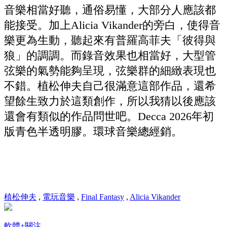
音樂相當好聽，通俗易懂，大部分人應該都
能接受。加上Alicia Vikander的旁白，使得音
樂更為生動，聽起來有普羅高菲夫「彼得與
狼」的調調。而錄音效果也相當好，大型管
弦樂的氣勢能夠呈現，弦樂群的細緻表現也
不錯。植松伸夫自己很滿意這部作品，還希
望餘生致力於這類創作，所以我猜以後應該
還會有類似的作品問世吧。Decca 2026年初
版青色半透明膠。環球音樂總經銷。
植松伸夫
,
電玩音樂
,
Final Fantasy
,
Alicia Vikander
軟體
+關注