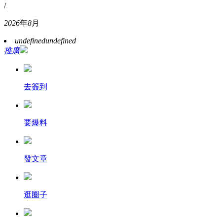
/
2026
年
8
月
undefined
undefined
推廣
去簽到
要爆料
發文章
逛圈子