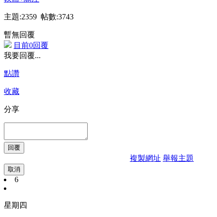
主題:2359 帖數:3743
暫無回覆
目前0回覆
我要回覆...
點讚
收藏
分享
複製網址
舉報主題
取消
6
星期四