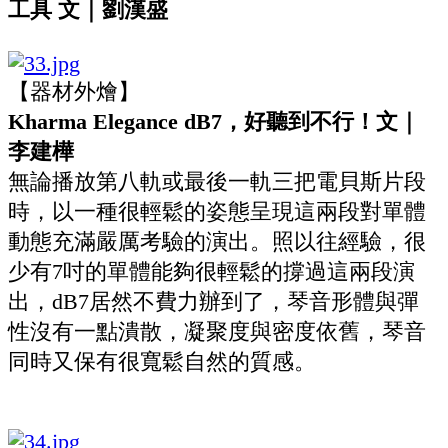
工具 文｜劉漢盛
【器材外燴】
Kharma Elegance dB7，好聽到不行！文｜
李建樺
無論播放第八軌或最後一軌三把電貝斯片段
時，以一種很輕鬆的姿態呈現這兩段對單體
動態充滿嚴厲考驗的演出。照以往經驗，很
少有7吋的單體能夠很輕鬆的撐過這兩段演
出，dB7居然不費力辦到了，琴音形體與彈
性沒有一點潰散，凝聚度與密度依舊，琴音
同時又保有很寬鬆自然的質感。