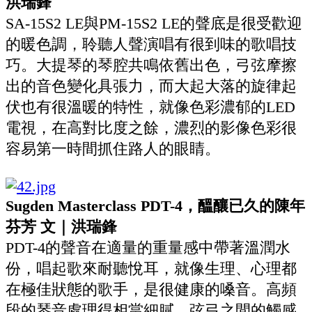
洪瑞鋒
SA-15S2 LE與PM-15S2 LE的聲底是很受歡迎
的暖色調，聆聽人聲演唱有很到味的歌唱技
巧。大提琴的琴腔共鳴依舊出色，弓弦摩擦
出的音色變化具張力，而大起大落的旋律起
伏也有很溫暖的特性，就像色彩濃郁的LED
電視，在高對比度之餘，濃烈的影像色彩很
容易第一時間抓住路人的眼睛。
Sugden Masterclass PDT-4，醞釀已久的陳年
芬芳 文｜洪瑞鋒
PDT-4的聲音在適量的重量感中帶著溫潤水
份，唱起歌來耐聽悅耳，就像生理、心理都
在極佳狀態的歌手，是很健康的嗓音。高頻
段的琴音處理得相當細膩，弦弓之間的觸感