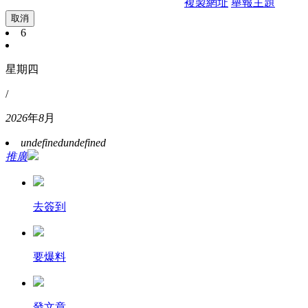
複製網址
舉報主題
取消
6
星期四
/
2026
年
8
月
undefined
undefined
推廣
去簽到
要爆料
發文章