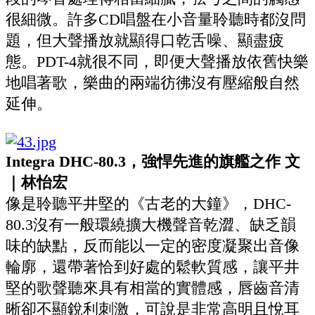
很細微。許多CD唱盤在小音量聆聽時都沒問
題，但大聲播放就顯得口乾舌噪、顯盡疲
態。PDT-4就很不同，即便大聲播放依舊快樂
地唱著歌，樂曲的兩端彷彿沒有壓縮般自然
延伸。
Integra DHC-80.3，強悍先進的旗艦之作 文
｜林怡宏
像是聆聽平井堅的《古老的大鐘》，DHC-
80.3沒有一般環繞擴大機聲音乾澀、缺乏韻
味的缺點，反而能以一定的密度凝聚出音像
輪廓，還帶著恰到好處的鬆軟質感，讓平井
堅的歌聲聽來具有相當的實體感，唇齒音清
晰卻不顯銳利刺激，可說是非常高明且悅耳