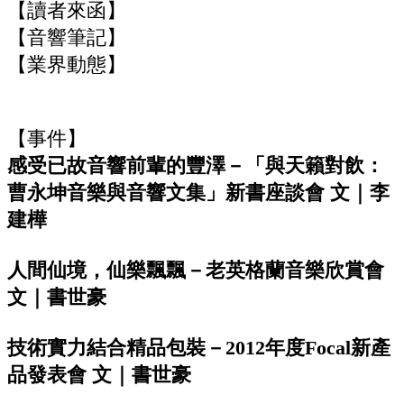
【讀者來函】
【音響筆記】
【業界動態】
【事件】
感受已故音響前輩的豐澤－「與天籟對飲：
曹永坤音樂與音響文集」新書座談會 文｜李
建樺
人間仙境，仙樂飄飄－老英格蘭音樂欣賞會
文｜書世豪
技術實力結合精品包裝－2012年度Focal新產
品發表會 文｜書世豪