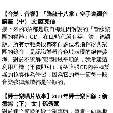
【音樂．音響】「降龍十八掌」空手道調音
講座（中） 文∣蔡克信
接下來的3招都是取自梅紐因解說的「管絃樂
團的樂器」CD。在LP時代就有英、法、德語
版。所有示範樂段都來自多位名指揮家與樂
團的錄音，是認識樂器音色與表現的絕佳參
考。對於不瞭解何謂頻域平順的，我常建議
利用耳機（平價即可）聆聽這張CD內各種樂
器的拉奏作為學習，因為它的每一節每一段
音樂弦律頻域都是平順的。
【爵士樂唱片故事】2011年爵士樂回顧：新
盤篇（下） 文｜孫秀蕙
對於迎合節慶的爵士樂專輯，筆者一向興趣