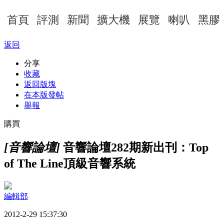
首頁
評測
新聞
擴大機
展覽
喇叭
黑膠
返回
分享
收藏
返回版塊
在本版發帖
舉報
購買
[音響論壇]
音響論壇282期新出刊：Top
of The Line頂級音響系統
編輯部
2012-2-29 15:37:30