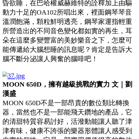
昏欲睡，在巴哈權威赫維特的詮釋加上由驅
動力十足的OA102所唱出來，裡面鋼琴琴音
溫潤飽滿，顆粒鮮明透亮，鋼琴家運指輕重
所營造出的不同音色變化都如實的再生，耳
朵在這麼多變豐富的美妙樂音之下，怎麼可
能傳遞給大腦想睡的訊息呢？肯定是告訴大
腦不斷分泌讓人興奮的腦啡吧！
MOON 650D，擁有越級挑戰的實力 文｜劉
漢盛
MOON 650D不是一部昂貴的數位類比轉換
器，當然也不是一部能飛天鑽地的產品，它
的清甜特質容易討好，活潑動能讓人聽了津
津有味，健康不誇張的樂器形體讓人感受到