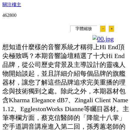
關注樓主
46280
0
字體縮放
－
＋
想知道什麼樣的音響系統才稱得上Hi End頂
尖極致嗎？本期音響論壇精選了十大Hi End
品牌，從公司歷史背景及主導設計的靈魂人
物開始談起，並且詳細介紹每個品牌的旗艦
器材，讓您了解這些品牌追求完美重播的理
念與技術獨到之處。除此之外，本期器材包
含Kharma Elegance dB7、Zingali Client Name
1.12、EgglestonWorks Dianne等矚目器材。主
筆專欄方面，蔡克信醫師的「降龍十八掌」
空手道調音講座進入第二回，孫秀蕙老師的