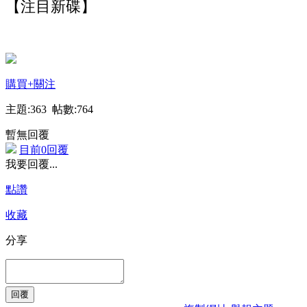
【注目新碟】
購買
+關注
主題:363 帖數:764
暫無回覆
目前0回覆
我要回覆...
點讚
收藏
分享