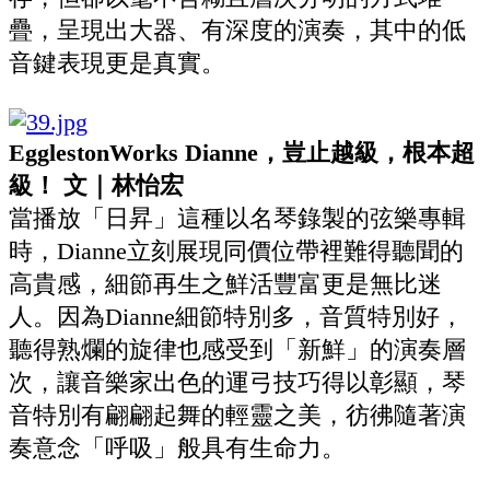
疊，呈現出大器、有深度的演奏，其中的低
音鍵表現更是真實。
EgglestonWorks Dianne，豈止越級，根本超
級！ 文｜林怡宏
當播放「日昇」這種以名琴錄製的弦樂專輯
時，Dianne立刻展現同價位帶裡難得聽聞的
高貴感，細節再生之鮮活豐富更是無比迷
人。因為Dianne細節特別多，音質特別好，
聽得熟爛的旋律也感受到「新鮮」的演奏層
次，讓音樂家出色的運弓技巧得以彰顯，琴
音特別有翩翩起舞的輕靈之美，彷彿隨著演
奏意念「呼吸」般具有生命力。