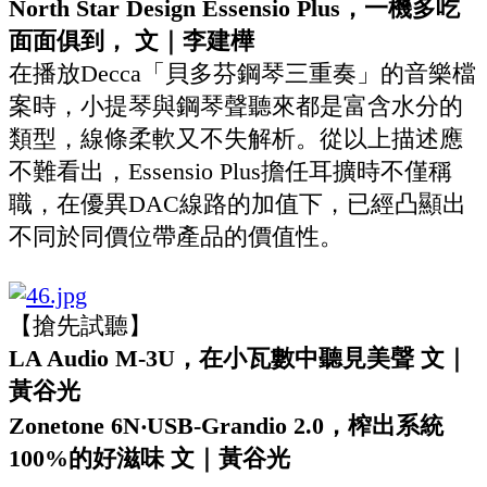
North Star Design Essensio Plus，一機多吃
面面俱到， 文｜李建樺
在播放Decca「貝多芬鋼琴三重奏」的音樂檔
案時，小提琴與鋼琴聲聽來都是富含水分的
類型，線條柔軟又不失解析。從以上描述應
不難看出，Essensio Plus擔任耳擴時不僅稱
職，在優異DAC線路的加值下，已經凸顯出
不同於同價位帶產品的價值性。
【搶先試聽】
LA Audio M-3U，在小瓦數中聽見美聲 文｜
黃谷光
Zonetone 6N‧USB-Grandio 2.0，榨出系統
100%的好滋味 文｜黃谷光