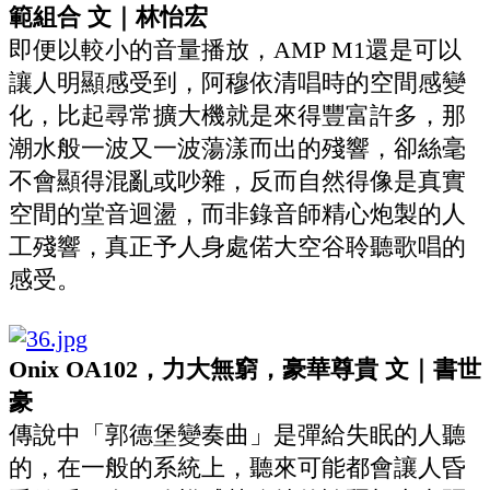
範組合 文｜林怡宏
即便以較小的音量播放，AMP M1還是可以
讓人明顯感受到，阿穆依清唱時的空間感變
化，比起尋常擴大機就是來得豐富許多，那
潮水般一波又一波蕩漾而出的殘響，卻絲毫
不會顯得混亂或吵雜，反而自然得像是真實
空間的堂音迴盪，而非錄音師精心炮製的人
工殘響，真正予人身處偌大空谷聆聽歌唱的
感受。
Onix OA102，力大無窮，豪華尊貴 文｜書世
豪
傳說中「郭德堡變奏曲」是彈給失眠的人聽
的，在一般的系統上，聽來可能都會讓人昏