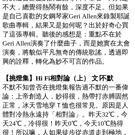
不大，總覺得熱鬧有餘，深度不足。但如果
是自己喜歡的女鋼琴家Geri Allen來錄製耶誕
歌曲專輯，結果又是如何呢？出於好奇心買
了這張專輯。聽後的感想是：重點不在於
Geri Allen演奏了什麼曲子，而是她實在太會
演奏，將貌似平凡無奇的傳統歌謠，透過即
興的詮釋，轉化為妙不可言的作品。
【挑燈集】Hi Fi相對論（上） 文∣不默
不默不知曾否在挑燈集報告過不默的一番偉
論：上帝創造人，妙得很，熱帶打赤膊固然
正常，冰天雪地穿Ｔ恤也很常見。原因是人
體對冷熱永遠持「相對論」。昨天32℃，今
天24℃，冷得很！昨天0℃，今天10℃熱得
很！所以嘛，人如果徒步從赤道走到極地，