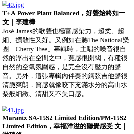
T+A Power Plant Balanced，好聲始終如一
文｜李建樺
José James的歌聲也極富感染力，超柔、超
細、擴散性又好。又例如在聽The National樂
團「Cherry Tree」專輯時，主唱的嗓音很自
然的浮出在空間之中，寬感很開闊，有種很
自然的空氣氛圍感，是完全沒有壓力的聲
音。另外，這張專輯內伴奏的鋼弦吉他聲很
清脆爽朗，質感就像咬下充滿水分的高山水
梨般細緻、清甜又不失口感。
Marantz SA-15S2 Limited Edition/PM-15S2
Limited Edition，幸福洋溢的聽覺感受 文｜