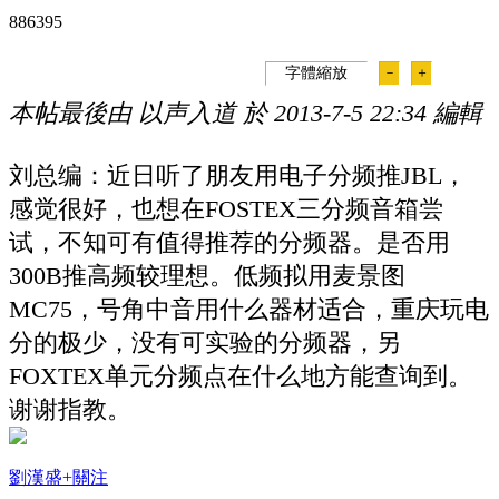
88639
5
字體縮放
－
＋
本帖最後由 以声入道 於 2013-7-5 22:34 編輯
刘总编：近日听了朋友用电子分频推JBL，
感觉很好，也想在FOSTEX三分频音箱尝
试，不知可有值得推荐的分频器。是否用
300B推高频较理想。低频拟用麦景图
MC75，号角中音用什么器材适合，重庆玩电
分的极少，没有可实验的分频器，另
FOXTEX单元分频点在什么地方能查询到。
谢谢指教。
劉漢盛
+關注