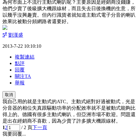
為何市面上不流行主動式喇叭呢？主要原因是經銷商沒錢賺，
他們少賣了後級擴大機跟線材，而且失去日後換機的生意，所
以幾乎沒興趣賣。但內行識貨者就知道主動式電子分音的喇叭
效果比被動分頻網路者還要好。
#
5
劉漢盛
2013-7-22 10:10:10
複製連結
點評
回覆
關注TA
舉報
取消
我自己用的就是主動式的ATC。主動式絕對好過被動式，光是
分音器的相位失真跟驅動功率的分配效率就不是被動式能夠比
得上的。德國有很多主動式喇叭，但亞洲市場不歡迎。問題還
是出在經銷商不喜歡，因為少賣了許多擴大機跟線材。
1
2
/ 2 頁
下一頁
我要回覆...