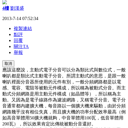
4樓
劉漢盛
2013-7-14 07:52:34
複製連結
點評
回覆
關注TA
舉報
取消
應該這麼說，主動式電子分音可以分為類比式與數位式，一般
喇叭都是類比式主動電子分音。所謂主動式的意思，是跟一般
喇叭裡面分音器所使用的元件有別，一般分頻網路都是以電
感、電容、電阻等被動元件構成，所以稱為被動式分音。而主
動式分頻網路是用主動元件構成（如晶體等），所以稱為主
動。又因為是電子線路作為濾波網路，又稱電子分音。電子分
音通常都內建擴大機，每音路以一個擴大機來驅動，由於分頻
網路幾乎沒有相位失真，而且擴大機的功率分配效率最高（例
如高音單體用50擴大機就夠，中音單體用100瓦，低音單體用
200瓦），所以效果肯定比傳統被動分音還好。