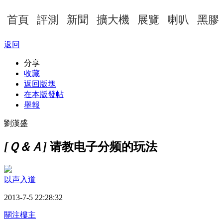
首頁
評測
新聞
擴大機
展覽
喇叭
黑膠
返回
分享
收藏
返回版塊
在本版發帖
舉報
劉漢盛
[Ｑ＆Ａ]
请教电子分频的玩法
以声入道
2013-7-5 22:28:32
關注樓主