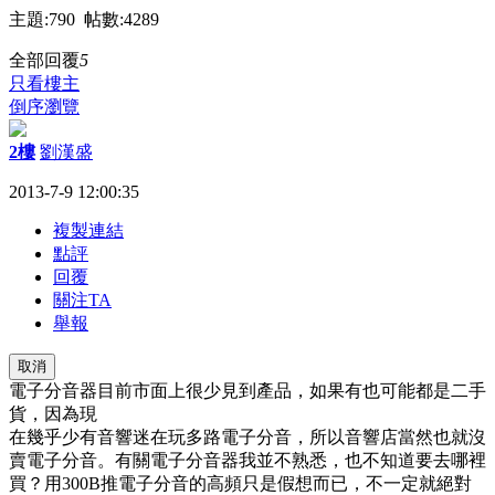
主題:790 帖數:4289
全部回覆
5
只看樓主
倒序瀏覽
2樓
劉漢盛
2013-7-9 12:00:35
複製連結
點評
回覆
關注TA
舉報
取消
電子分音器目前市面上很少見到產品，如果有也可能都是二手
貨，因為現
在幾乎少有音響迷在玩多路電子分音，所以音響店當然也就沒
賣電子分音。有關電子分音器我並不熟悉，也不知道要去哪裡
買？用300B推電子分音的高頻只是假想而已，不一定就絕對