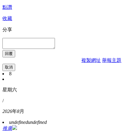
點讚
收藏
分享
複製網址
舉報主題
取消
8
星期六
/
2026
年
8
月
undefined
undefined
推廣