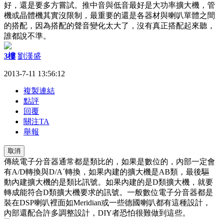
好，還是要多方嘗試。推中音與低音最好是大功率擴大機，管
機或晶體機其實沒限制，最重要的還是各器材與喇叭單體之間
的搭配，因為搭配的聲音變化太大了，沒有真正搭配起來聽，
誰都說不準。
3樓
劉漢盛
2013-7-11 13:56:12
複製連結
點評
回覆
關注TA
舉報
取消
傳統電子分音器通常都是類比的，如果是數位的，內部一定會
有A/D轉換與D/Aˊ轉換，如果內建的擴大機是AB類，最後驅
動內建擴大機的是類比訊號。如果內建的是D類擴大機，就要
轉成能符合D類擴大機要求的訊號。一般數位電子分音器都是
裝在DSP喇叭裡面如Meridian或一些德國喇叭都有這種設計，
內部還配合許多調整設計，DIY者恐怕很難做到這些。