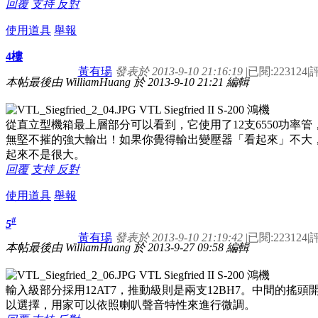
回覆
支持
反對
使用道具
舉報
4樓
黃有瑒
發表於 2013-9-10 21:16:19
|
已閱:223124
|
評
本帖最後由 WilliamHuang 於 2013-9-10 21:21 編輯
從直立型機箱最上層部分可以看到，它使用了12支6550功率管
無堅不摧的強大輸出！如果你覺得輸出變壓器「看起來」不大
起來不是很大。
回覆
支持
反對
使用道具
舉報
#
5
黃有瑒
發表於 2013-9-10 21:19:42
|
已閱:223124
|
評
本帖最後由 WilliamHuang 於 2013-9-27 09:58 編輯
輸入級部分採用12AT7，推動級則是兩支12BH7。中間的搖頭開關則
以選擇，用家可以依照喇叭聲音特性來進行微調。