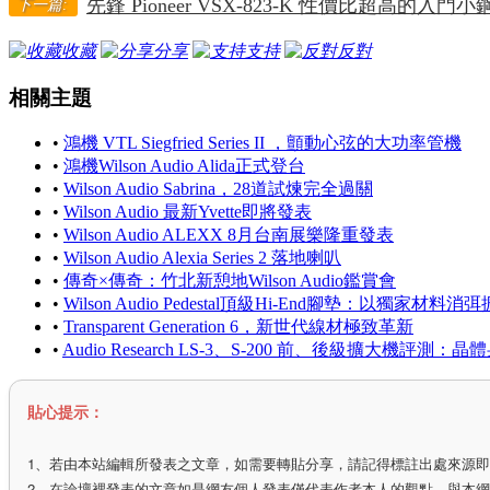
先鋒 Pioneer VSX-823-K 性價比超高的入門
下一篇:
收藏
分享
支持
反對
相關主題
•
鴻機 VTL Siegfried Series II ，顫動心弦的大功率管機
•
鴻機Wilson Audio Alida正式登台
•
Wilson Audio Sabrina，28道試煉完全過關
•
Wilson Audio 最新Yvette即將發表
•
Wilson Audio ALEXX 8月台南展樂隆重發表
•
Wilson Audio Alexia Series 2 落地喇叭
•
傳奇×傳奇：竹北新憩地Wilson Audio鑑賞會
•
Wilson Audio Pedestal頂級Hi-End腳墊：以獨家材料消
•
Transparent Generation 6，新世代線材極致革新
•
Audio Research LS-3、S-200 前、後級擴大
貼心提示：
1、若由本站編輯所發表之文章，如需要轉貼分享，請記得標註出處來源
2、在論壇裡發表的文章如是網友個人發表僅代表作者本人的觀點，與本