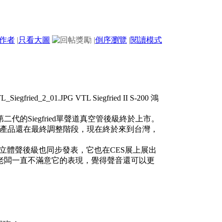
作者
|
只看大圖
|
倒序瀏覽
|
閱讀模式
的Siegfried單聲道真空管後級終於上市。
，但是產品還在最終調整階段，現在終於來到台灣，
0立體聲後級也同步發表，它也在CES展上展出
老闆一直不滿意它的表現，覺得聲音還可以更
。