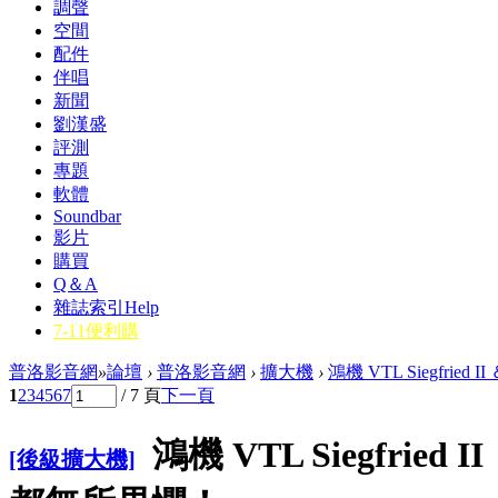
調聲
空間
配件
伴唱
新聞
劉漢盛
評測
專題
軟體
Soundbar
影片
購買
Q＆A
雜誌索引
Help
7-11便利購
普洛影音網
»
論壇
›
普洛影音網
›
擴大機
›
鴻機 VTL Siegfried
1
2
3
4
5
6
7
/ 7 頁
下一頁
鴻機 VTL Siegfried
[後級擴大機]