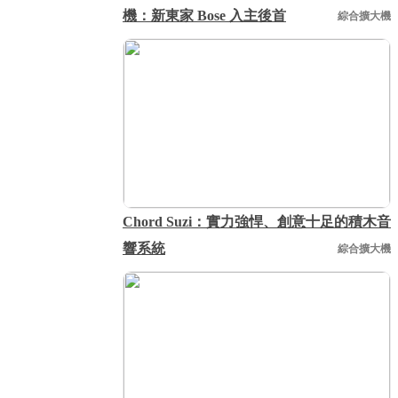
機：新東家 Bose 入主後首
綜合擴大機
Chord Suzi：實力強悍、創意十足的積木音
響系統
綜合擴大機