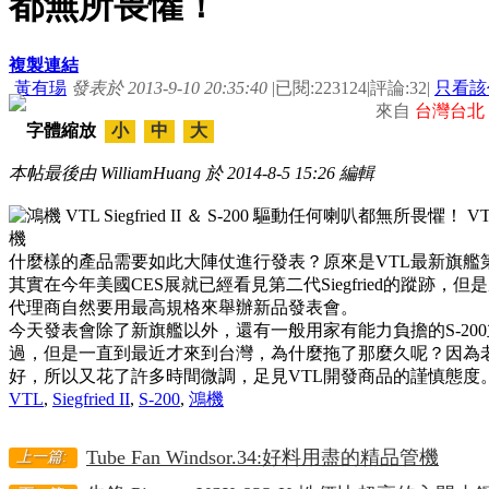
都無所畏懼！
複製連結
黃有瑒
發表於 2013-9-10 20:35:40
|
已閱:223124
|
評論:32
|
只看該
來自
台灣台北
字體縮放
小
中
大
本帖最後由 WilliamHuang 於 2014-8-5 15:26 編輯
什麼樣的產品需要如此大陣仗進行發表？原來是VTL最新旗艦第二代
其實在今年美國CES展就已經看見第二代Siegfried的蹤跡
代理商自然要用最高規格來舉辦新品發表會。
今天發表會除了新旗艦以外，還有一般用家有能力負擔的S-20
過，但是一直到最近才來到台灣，為什麼拖了那麼久呢？因為
好，所以又花了許多時間微調，足見VTL開發商品的謹慎態度
VTL
,
Siegfried II
,
S-200
,
鴻機
Tube Fan Windsor.34:好料用盡的精品管機
上一篇: