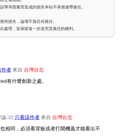
因誤導等因素而造成的損失本站不承擔連帶責任。
不便與損失，論壇不負任何責任。
作出處理，並保留進一步追究其責任的權利。
該作者
來自
台灣台北
fried有什麼創新之處。
論:32
|
只看該作者
來自
台灣台北
鍵功能也相同，必須看背板或者打開機蓋才能看出不