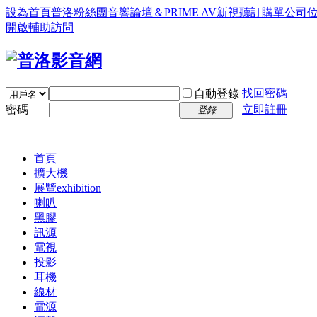
設為首頁
普洛粉絲團
音響論壇＆PRIME AV新視聽訂購單
公司
開啟輔助訪問
找回密碼
自動登錄
密碼
立即註冊
登錄
首頁
擴大機
展覽
exhibition
喇叭
黑膠
訊源
電視
投影
耳機
線材
電源