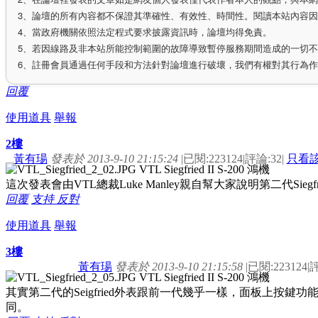
3、論壇的所有內容都不保證其準確性、有效性、時間性。閱讀本站內容
4、當政府機關依照法定程式要求披露資訊時，論壇均得免責。
5、若因線路及非本站所能控制範圍的故障導致暫停服務期間造成的一切
6、註冊會員通過任何手段和方法針對論壇進行破壞，我們有權對其行為
回覆
使用道具
舉報
2樓
黃有瑒
發表於 2013-9-10 21:15:24
|
已閱:223124
|
評論:32
|
只看
這次發表會由VTL總裁Luke Manley親自幫大家說明第二代Sieg
回覆
支持
反對
使用道具
舉報
3樓
黃有瑒
發表於 2013-9-10 21:15:58
|
已閱:223124
|
評
其實第二代的Seigfried外表跟前一代幾乎一樣，面板上按
同。