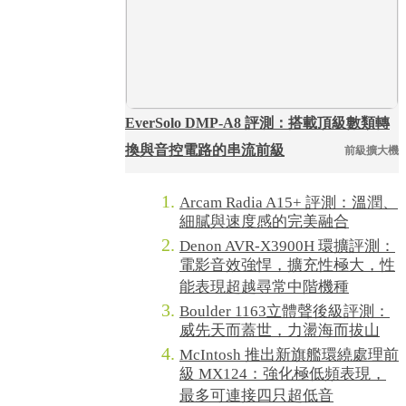
EverSolo DMP-A8 評測：搭載頂級數類轉
換與音控電路的串流前級
前級擴大機
Arcam Radia A15+ 評測：溫潤、
細膩與速度感的完美融合
Denon AVR-X3900H 環擴評測：
電影音效強悍，擴充性極大，性
能表現超越尋常中階機種
Boulder 1163立體聲後級評測：
威先天而蓋世，力盪海而拔山
McIntosh 推出新旗艦環繞處理前
級 MX124：強化極低頻表現，
最多可連接四只超低音