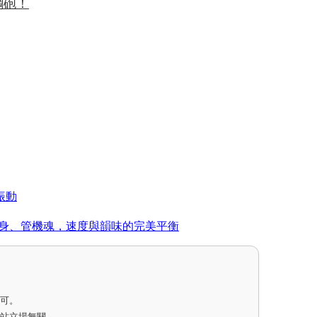
小鋼砲！
弭振動
機評測：晶體身、管機魂，速度與韻味的完美平衡
即可。
網站立場無關。