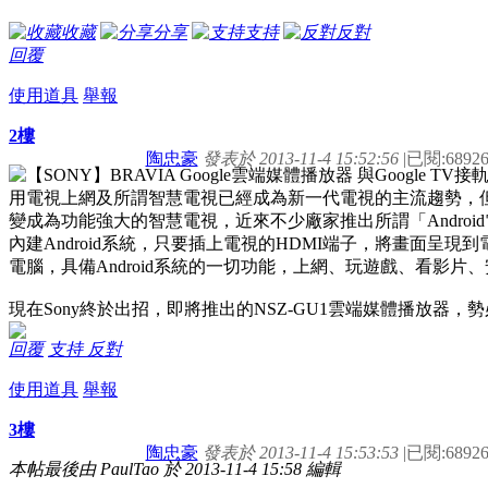
收藏
分享
支持
反對
回覆
使用道具
舉報
2樓
陶忠豪
發表於 2013-11-4 15:52:56
|
已閱:6892
用電視上網及所謂智慧電視已經成為新一代電視的主流趨勢，但
變成為功能強大的智慧電視，近來不少廠家推出所謂「Andro
內建Android系統，只要插上電視的HDMI端子，將畫面呈
電腦，具備Android系統的一切功能，上網、玩遊戲、看影
現在Sony終於出招，即將推出的NSZ-GU1雲端媒體播放器
回覆
支持
反對
使用道具
舉報
3樓
陶忠豪
發表於 2013-11-4 15:53:53
|
已閱:6892
本帖最後由 PaulTao 於 2013-11-4 15:58 編輯