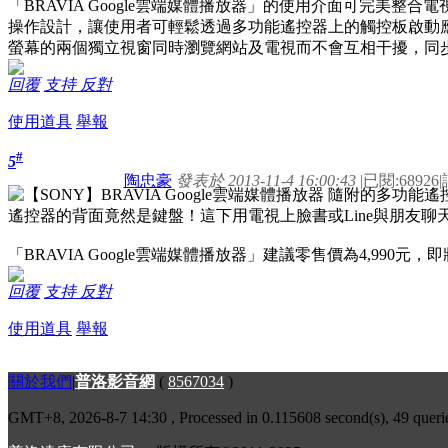
「BRAVIA Google雲端媒體播放器」的使用介面可完美整合電視
操作設計，讓使用者可輕鬆透過多功能遙控器上的觸控板啟動
螢幕的兩個獨立視窗同時瀏覽網站及電視而不會互相干擾，同
回覆
支持
反對
使用道具
舉報
#
5
陶忠豪
發表於 2013-11-4 16:00:43
|
已閱:68926
|
遙控器的背面竟然是鍵盤！這下用電視上臉書或Line與朋友聊
「BRAVIA Google雲端媒體播放器」建議零售價為4,990元，
回覆
支持
反對
使用道具
舉報
關於我們
|
普洛影音網
(
8567034
)
GMT+8, 2026-8-7 14:30
, Processed in 0.115608 second(s), 49 queri