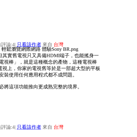
6
|
評論:4
|
只看該作者
來自
台灣
其實舊電視只又具備HDMI端子，也能搖身一
id電視棒」，就是這種概念的產物，這種電視棒
現到電視上，你家的電視舊等於是一部超大型的平板
片、安裝使用任何應用程式都不成問題。
，勢必將這項功能推向更成熟完整的境界。
6
|
評論:4
|
只看該作者
來自
台灣