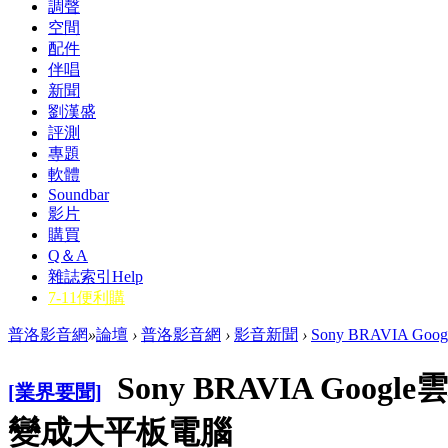
調聲
空間
配件
伴唱
新聞
劉漢盛
評測
專題
軟體
Soundbar
影片
購買
Q＆A
雜誌索引
Help
7-11便利購
普洛影音網
»
論壇
›
普洛影音網
›
影音新聞
›
Sony BRAVIA 
Sony BRAVIA Go
[業界要聞]
變成大平板電腦