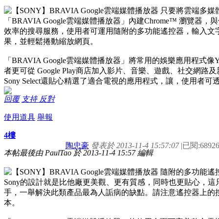
「BRAVIA Google雲端媒體播放器」內建Chrome™ 瀏覽
效率的搜尋服務，使用者可運用隨附的多功能遙控器，輸入文
果，並輕鬆捲動縮放網頁。
「BRAVIA Google雲端媒體播放器」將常用的娛樂應用程式像
者更可從 Google Play商店加入影片、音樂、遊戲、社交
Sony Select還貼心精選了適合電視的應用程式，讓，使用
回覆
支持
反對
使用道具
舉報
4樓
陶忠豪
發表於 2013-11-4 15:57:07
|
已閱:6892
本帖最後由 PaulTao 於 2013-11-4 15:57 編輯
Sony的設計就是比他廠更美觀、更有質感，同時也更貼心，這只
手，一舉解決此類產品最為人詬病的缺點。請注意遙控器上的
本。