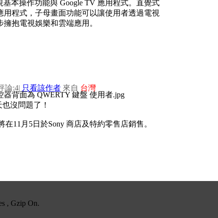
基本操作功能與 Google TV 應用程式。直覺式
應用程式，子母畫面功能可以讓使用者透過電視
步擁抱電視娛樂和雲端應用。
評論:4
|
只看該作者
來自
台灣
天也沒問題了！
即將在11月5日於Sony 商店及特約零售店銷售。
es , Gzip On.