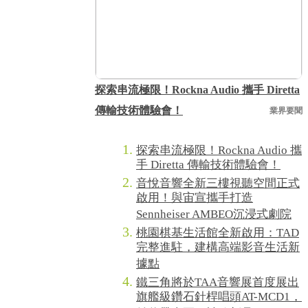
探索串流極限！Rockna Audio 攜手 Diretta
傳輸技術體驗會！
業界要聞
探索串流極限！Rockna Audio 攜
手 Diretta 傳輸技術體驗會！
音悅音響全新三樓視聽空間正式
啟用！與宙宣攜手打造
Sennheiser AMBEO沉浸式劇院
桃園棋基生活館全新啟用：TAD
完整進駐，建構高端影音生活新
據點
鐵三角將於TAA音響展首度展出
旗艦級鑽石針桿唱頭AT-MCD1，