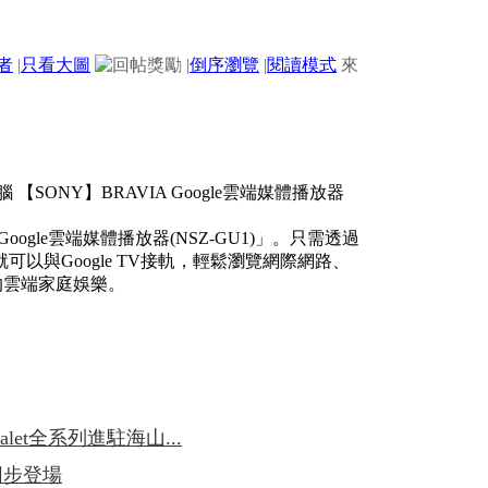
者
|
只看大圖
|
倒序瀏覽
|
閱讀模式
來
oogle雲端媒體播放器(NSZ-GU1)」。只需透過
與Google TV接軌，輕鬆瀏覽網際網路、
全新的雲端家庭娛樂。
ialet全系列進駐海山...
V同步登場