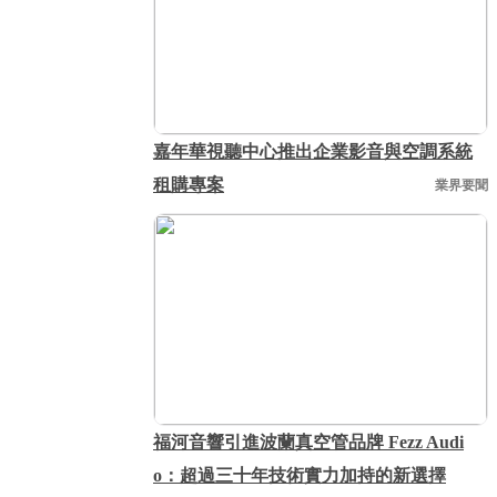
嘉年華視聽中心推出企業影音與空調系統
租購專案
業界要聞
福河音響引進波蘭真空管品牌 Fezz Audi
o：超過三十年技術實力加持的新選擇