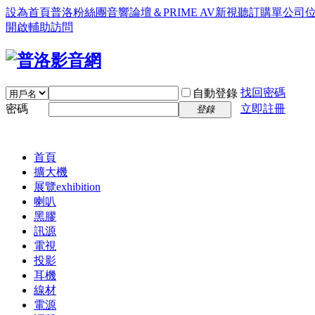
設為首頁
普洛粉絲團
音響論壇＆PRIME AV新視聽訂購單
公司
開啟輔助訪問
找回密碼
自動登錄
密碼
立即註冊
登錄
首頁
擴大機
展覽
exhibition
喇叭
黑膠
訊源
電視
投影
耳機
線材
電源