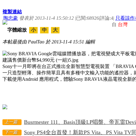
複製連結
陶忠豪
發表於 2013-11-4 15:50:12
|
已閱:68926
|
評論:4
|
只看該作
自
台灣
字體縮放
小
中
大
本帖最後由 PaulTao 於 2013-11-4 15:51 編輯
Sony十一月即將在台正式推出全新智慧型電視裝置 「BRAVIA G
一只造型輕薄、操作簡單且具有多種中文輸入功能的遙控器，就可以
下載使用Android 應用程式，體驗Sony BRAVIA液晶電視
Busrmester 111、Basis頂級LP唱盤、帝瓦雷Dev
上一篇:
Sony PS4全台首發！新款PS Vita、PS Vita T
下一篇: