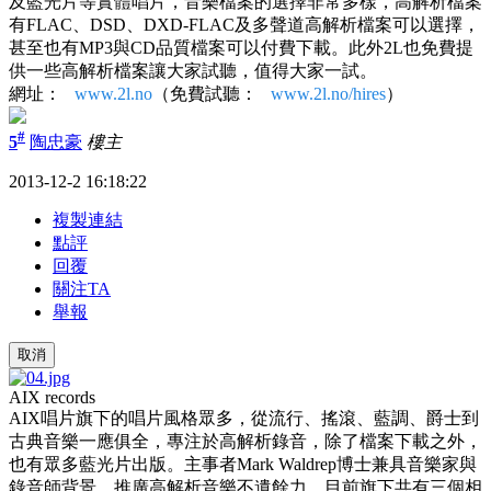
及藍光片等實體唱片，音樂檔案的選擇非常多樣，高解析檔案
有FLAC、DSD、DXD-FLAC及多聲道高解析檔案可以選擇，
甚至也有MP3與CD品質檔案可以付費下載。此外2L也免費提
供一些高解析檔案讓大家試聽，值得大家一試。
網址：
www.2l.no
（免費試聽：
www.2l.no/hires
）
#
5
陶忠豪
樓主
2013-12-2 16:18:22
複製連結
點評
回覆
關注TA
舉報
取消
AIX records
AIX唱片旗下的唱片風格眾多，從流行、搖滾、藍調、爵士到
古典音樂一應俱全，專注於高解析錄音，除了檔案下載之外，
也有眾多藍光片出版。主事者Mark Waldrep博士兼具音樂家與
錄音師背景，推廣高解析音樂不遺餘力，目前旗下共有三個相