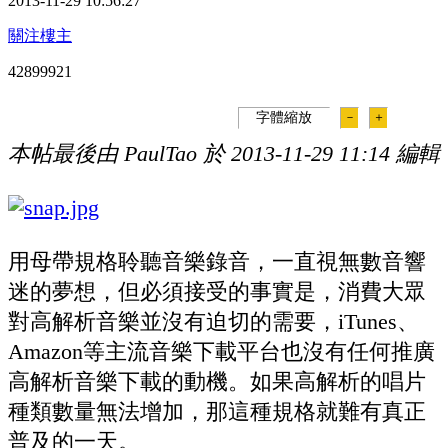
2013-11-29 10:56:27
關注樓主
428999
21
字體縮放
－
＋
本帖最後由 PaulTao 於 2013-11-29 11:14 編輯
用母帶規格聆聽音樂錄音，一直視無數音響
迷的夢想，但必須接受的事實是，消費大眾
對高解析音樂並沒有迫切的需要，iTunes、
Amazon等主流音樂下載平台也沒有任何推廣
高解析音樂下載的動機。如果高解析的唱片
種類數量無法增加，那這種規格就難有真正
普及的一天。