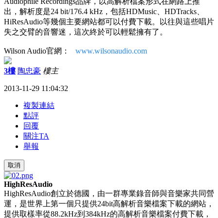
Audiophile Recordings品牌，以高解析檔案形式在網路上推
出，解析度是24 bit/176.4 kHz，包括HDMusic、HDTracks、
HiResAudio等幾個主要網站都可以付費下載。以往與這些唱片
失之交臂的音響迷，這次終於可以輕鬆擁有了。
Wilson Audio官網：
www.wilsonaudio.com
3樓
陶忠豪
樓主
2013-11-29 11:04:32
複製連結
點評
回覆
關注TA
舉報
取消
HighResAudio
HighResAudio創立於德國，由一群專業錄音師與音樂家共同營
運，是世界上第一個只提供24bit高解析音樂檔案下載的網站，
提供取樣率從88.2kHz到384kHz的高解析音樂檔案付費下載，