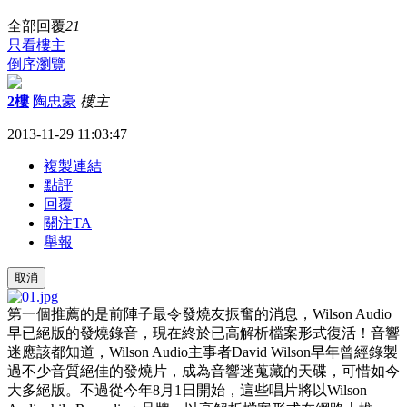
全部回覆
21
只看樓主
倒序瀏覽
2樓
陶忠豪
樓主
2013-11-29 11:03:47
複製連結
點評
回覆
關注TA
舉報
取消
第一個推薦的是前陣子最令發燒友振奮的消息，Wilson Audio
早已絕版的發燒錄音，現在終於已高解析檔案形式復活！音響
迷應該都知道，Wilson Audio主事者David Wilson早年曾經錄製
過不少音質絕佳的發燒片，成為音響迷蒐藏的天碟，可惜如今
大多絕版。不過從今年8月1日開始，這些唱片將以Wilson