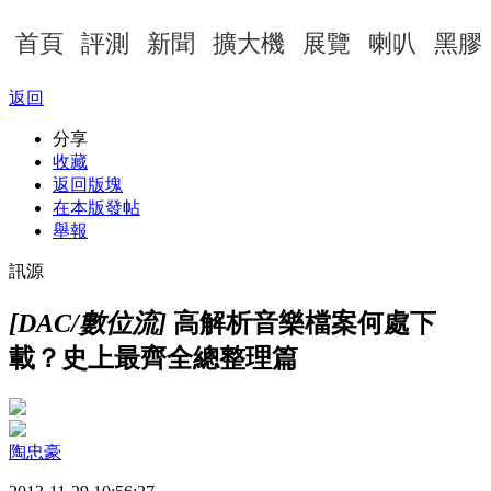
首頁
評測
新聞
擴大機
展覽
喇叭
黑膠
返回
分享
收藏
返回版塊
在本版發帖
舉報
訊源
[DAC/數位流]
高解析音樂檔案何處下
載？史上最齊全總整理篇
陶忠豪