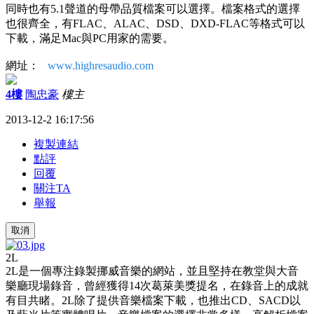
同時也有5.1聲道的母帶品質檔案可以選擇。檔案格式的選擇
也很齊全，有FLAC、ALAC、DSD、DXD-FLAC等格式可以
下載，滿足Mac與PC用家的需要。
網址：
www.highresaudio.com
4樓
陶忠豪
樓主
2013-12-2 16:17:56
複製連結
點評
回覆
關注TA
舉報
取消
2L
2L是一個專注錄製挪威音樂的網站，並且堅持在教堂與大音
樂廳現場錄音，曾經獲得14次葛萊美獎提名，在錄音上的成就
有目共睹。2L除了提供音樂檔案下載，也推出CD、SACD以