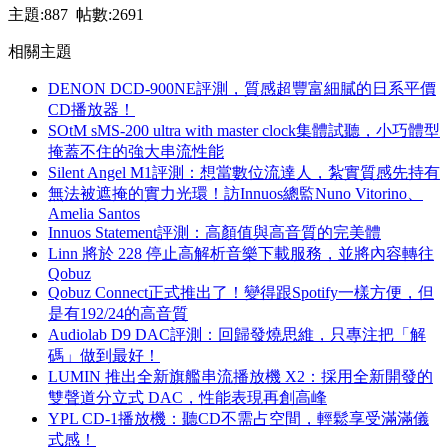
主題:887 帖數:2691
相關主題
DENON DCD-900NE評測，質感超豐富細膩的日系平價
CD播放器！
SOtM sMS-200 ultra with master clock集體試聽，小巧體型
掩蓋不住的強大串流性能
Silent Angel M1評測：想當數位流達人，紮實質感先持有
無法被遮掩的實力光環！訪Innuos總監Nuno Vitorino、
Amelia Santos
Innuos Statement評測：高顏值與高音質的完美體
Linn 將於 228 停止高解析音樂下載服務，並將內容轉往
Qobuz
Qobuz Connect正式推出了！變得跟Spotify一樣方便，但
是有192/24的高音質
Audiolab D9 DAC評測：回歸發燒思維，只專注把「解
碼」做到最好！
LUMIN 推出全新旗艦串流播放機 X2：採用全新開發的
雙聲道分立式 DAC，性能表現再創高峰
YPL CD-1播放機：聽CD不需占空間，輕鬆享受滿滿儀
式感！