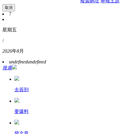
複製網址
舉報主題
取消
7
星期五
/
2026
年
8
月
undefined
undefined
推廣
去簽到
要爆料
發文章