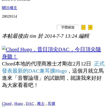
關注樓主
280291
14
字體縮放
－
＋
本帖最後由 tim 於 2014-7-7 13:24 編輯
Chord本地的代理商雅士才剛在2月12日
正式
發表最新的DAC兼耳擴Hugo
，這個月就立馬
進來「音響論壇」的試聽間，就讓我來好好
為大家看看吧！
Chord
,
Hugo
,
DAC
,
雅士
,
耳擴