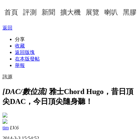
首頁
評測
新聞
擴大機
展覽
喇叭
黑膠
返回
分享
收藏
返回版塊
在本版發帖
舉報
訊源
[DAC/數位流]
雅士Chord Hugo，昔日頂
尖DAC，今日頂尖隨身聽！
tim
LV.6
2014-3-3 15:54:52