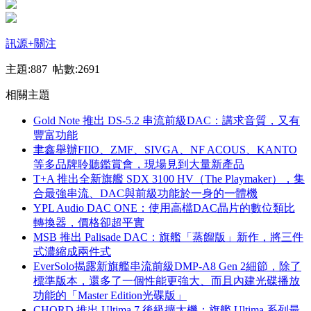
訊源
+關注
主題:887 帖數:2691
相關主題
Gold Note 推出 DS-5.2 串流前級DAC：講求音質，又有
豐富功能
聿鑫舉辦FIIO、ZMF、SIVGA、NF ACOUS、KANTO
等多品牌聆聽鑑賞會，現場見到大量新產品
T+A 推出全新旗艦 SDX 3100 HV（The Playmaker），集
合最強串流、DAC與前級功能於一身的一體機
YPL Audio DAC ONE：使用高檔DAC晶片的數位類比
轉換器，價格卻超平實
MSB 推出 Palisade DAC：旗艦「蒸餾版」新作，將三件
式濃縮成兩件式
EverSolo揭露新旗艦串流前級DMP-A8 Gen 2細節，除了
標準版本，還多了一個性能更強大、而且內建光碟播放
功能的「Master Edition光碟版」
CHORD 推出 Ultima 7 後級擴大機：旗艦 Ultima 系列最