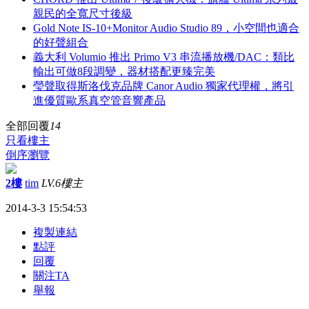
親民的全寬尺寸後級
Gold Note IS-10+Monitor Audio Studio 89，小空間也適合
的好聲組合
義大利 Volumio 推出 Primo V3 串流播放機/DAC：類比
輸出可做8段調變，器材搭配更臻完美
瑩聲取得斯洛伐克品牌 Canor Audio 獨家代理權，將引
進優質歐系真空管音響產品
全部回覆
14
只看樓主
倒序瀏覽
2樓
tim
LV.6
樓主
2014-3-3 15:54:53
複製連結
點評
回覆
關注TA
舉報