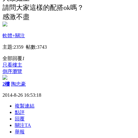
請問大家這樣的配搭ok嗎？
感激不盡
軟體
+關注
主題:2359 帖數:3743
全部回覆
1
只看樓主
倒序瀏覽
2樓
陶忠豪
2014-8-26 16:53:18
複製連結
點評
回覆
關注TA
舉報