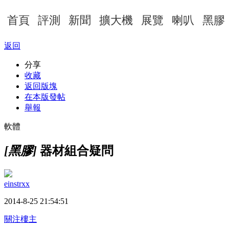
首頁
評測
新聞
擴大機
展覽
喇叭
黑膠
返回
分享
收藏
返回版塊
在本版發帖
舉報
軟體
[黑膠]
器材組合疑問
einstrxx
2014-8-25 21:54:51
關注樓主