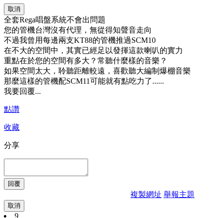
取消
全套Rega唱盤系統不會出問題
您的管機台灣沒有代理，無從得知聲音走向
不過我曾用每邊兩支KT88的管機推過SCM10
在不大的空間中，其實已經足以發揮這款喇叭的實力
重點在於您的空間有多大？常聽什麼樣的音樂？
如果空間太大，聆聽距離較遠，喜歡聽大編制爆棚音樂
那麼這樣的管機配SCM11可能就有點吃力了......
我要回覆...
點讚
收藏
分享
複製網址
舉報主題
取消
9