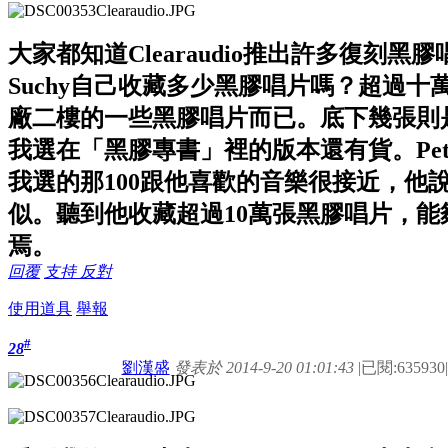
大家都知道Clearaudio推出許多復刻黑
Suchy自己收藏多少黑膠唱片嗎？超過
廠二樓的一些黑膠唱片而已。底下幾張則是Cl
我選在「黑膠專書」裡的版本還有貨。Pete
我選的那100跟他喜歡的音樂很接近，他
似。聽到他收藏超過10萬張黑膠唱片，
焉。
回覆
支持
反對
使用道具
舉報
#
28
劉漢盛
發表於 2014-9-20 01:01:43
|
已閱:635930
|