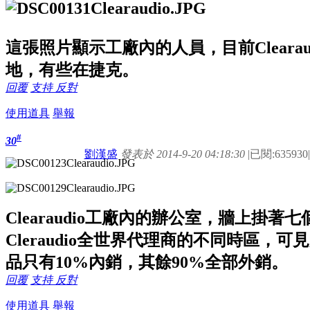
這張照片顯示工廠內的人員，目前Cleara
地，有些在捷克。
回覆
支持
反對
使用道具
舉報
#
30
劉漢盛
發表於 2014-9-20 04:18:30
|
已閱:635930
|
Clearaudio工廠內的辦公室，牆上掛
Cleraudio全世界代理商的不同時區，可
品只有10%內銷，其餘90%全部外銷。
回覆
支持
反對
使用道具
舉報