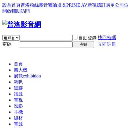
設為首頁
普洛粉絲團
音響論壇＆PRIME AV新視聽訂購單
公司
開啟輔助訪問
找回密碼
自動登錄
密碼
立即註冊
登錄
首頁
擴大機
展覽
exhibition
喇叭
黑膠
訊源
電視
投影
耳機
線材
電源