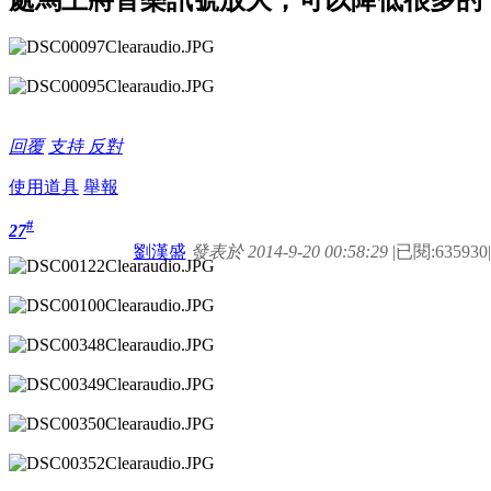
回覆
支持
反對
使用道具
舉報
#
27
劉漢盛
發表於 2014-9-20 00:58:29
|
已閱:635930
|