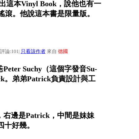
出這本Vinyl Book，說他也有一
搖滾。他說這本書是限量版。
評論:101
|
只看該作者
來自
德國
eter Suchy（這個字發音Su-
ck。弟弟Patrick負責設計與工
t，右邊是Patrick，中間是妹妹
t四十好幾。