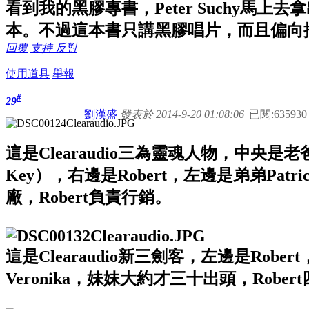
看到我的黑膠專書，Peter Suchy馬上去拿
本。不過這本書只講黑膠唱片，而且偏向
回覆
支持
反對
使用道具
舉報
#
29
劉漢盛
發表於 2014-9-20 01:08:06
|
已閱:635930
|
這是Clearaudio三為靈魂人物，中央是老爸P
Key），右邊是Robert，左邊是弟弟Patri
廠，Robert負責行銷。
這是Clearaudio新三劍客，左邊是Rober
Veronika，妹妹大約才三十出頭，Rober