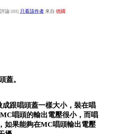
評論:101
|
只看該作者
來自
德國
唱頭蓋。
做成跟唱頭蓋一樣大小，裝在唱
於MC唱頭的輸出電壓很小，而唱
，如果能夠在MC唱頭輸出電壓
干擾。