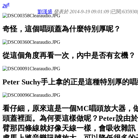
#
26
劉漢盛
發表於 2014-9-19 09:01:09
|
已閱:635930
|
奇怪，這個唱頭蓋為什麼特別厚呢？
從這個角度再看一次，內中是否有玄機？
Peter Suchy手上拿的正是這種特別厚的
看仔細，原來這是一個MC唱頭放大器，
頭蓋裡面。為何要這樣做呢？Peter說由
臂那四條線就好像天線一樣，會吸收雜訊
處馬上將音樂訊號放大，可以降低很多的