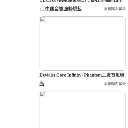
TECSUN德生原廠採訪：從收音機到Hi-F
i，中國音響強勢崛起
原廠採訪-國外
Devialet Core Infinity+Phantom工廠首度曝
光
原廠採訪-國外