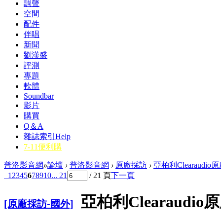
調聲
空間
配件
伴唱
新聞
劉漢盛
評測
專題
軟體
Soundbar
影片
購買
Q＆A
雜誌索引
Help
7-11便利購
普洛影音網
»
論壇
›
普洛影音網
›
原廠採訪
›
亞柏利Clearaudi
1
2
3
4
5
6
7
8
9
10
... 21
/ 21 頁
下一頁
亞柏利Clearaudi
[原廠採訪-國外]