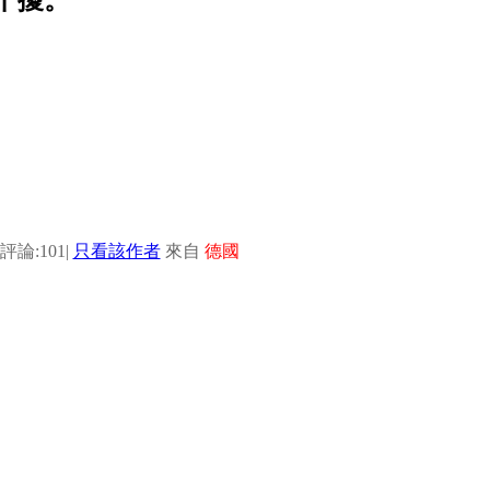
評論:101
|
只看該作者
來自
德國