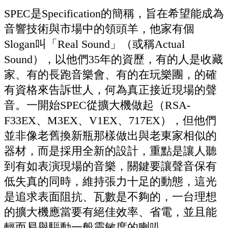
SPEC是Specification的簡稱，旨在希望能成為
音響技術與市場中的領頭羊，他家有個
Slogan叫「Real Sound」（或稱Actual
Sound），以他們35年的資歷，有的人是收藏
家、有的長跑音樂會、有的在玩樂團，的確
有資格來告訴世人，何為真正接近現場的聲
音。一開始SPEC從擴大機做起（RSA-
F33EX、M3EX、V1EX、717EX），但他們
並非像老舊換新瓶那樣做出與老東家相似的
器材，而是採用全新的設計，重點是讓人聽
到有如表演現場的音樂，關鍵要讓聲音保有
低失真的同時，維持張力十足的動態，這光
是追求表面阻抗、瓦數是不夠的，一台理想
的擴大機應當要有絕佳效率、省電，並且能
輕而易舉驅動一般靈敏度的喇叭。