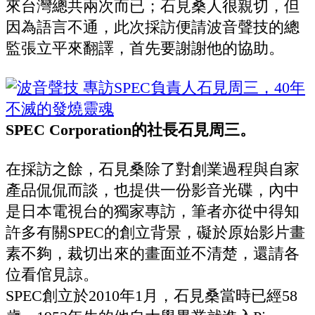
來台灣總共兩次而已；石見桑人很親切，但
因為語言不通，此次採訪便請波音聲技的總
監張立平來翻譯，首先要謝謝他的協助。
SPEC Corporation的社長石見周三。
在採訪之餘，石見桑除了對創業過程與自家
產品侃侃而談，也提供一份影音光碟，內中
是日本電視台的獨家專訪，筆者亦從中得知
許多有關SPEC的創立背景，礙於原始影片畫
素不夠，裁切出來的畫面並不清楚，還請各
位看倌見諒。
SPEC創立於2010年1月，石見桑當時已經58