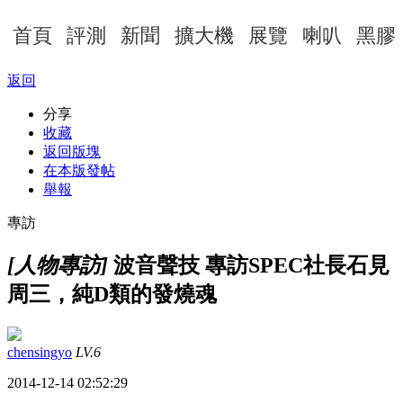
首頁
評測
新聞
擴大機
展覽
喇叭
黑膠
返回
分享
收藏
返回版塊
在本版發帖
舉報
專訪
[人物專訪]
波音聲技 專訪SPEC社長石見
周三，純D類的發燒魂
chensingyo
LV.6
2014-12-14 02:52:29