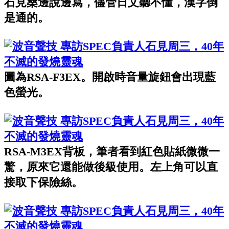
石見桑邊說邊寫，儘管日文聽不懂，漢字倒
是通的。
圖為RSA-F3EX。開啟時音量旋鈕會出現藍
色螢光。
RSA-M3EX背板，筆者看到紅色貼紙微微一
驚，原來它還能做後級使用。左上角可以直
接取下保險絲。