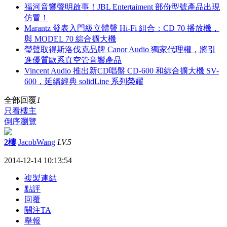
福河音響聲明啟事！JBL Entertaiment 部份型號產品出現
仿冒！
Marantz 發表入門級立體聲 Hi-Fi 組合：CD 70 播放機，
與 MODEL 70 綜合擴大機
瑩聲取得斯洛伐克品牌 Canor Audio 獨家代理權，將引
進優質歐系真空管音響產品
Vincent Audio 推出新CD唱盤 CD-600 和綜合擴大機 SV-
600，延續經典 solidLine 系列榮耀
全部回覆
1
只看樓主
倒序瀏覽
2樓
JacobWang
LV.5
2014-12-14 10:13:54
複製連結
點評
回覆
關注TA
舉報