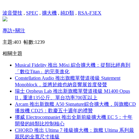
波音聲技
,
SPEC
,
擴大機
,
純D類
,
RSA-F3EX
專訪
+關注
主題:403 帖數:1239
相關主題
Musical Fidelity 推出 M6xi 綜合擴大機：從類比經典到
「數位Titan」的完美進化
Constellation Audio 推出旗艦單聲道後級 Statement
Monoblock，並將於維也納音響展首度發聲
瑞士 Orpheus Lab 推出新旗艦單聲道後級 M1400 Opus
II，重達135公斤、單台功率700瓦以上
Arcam 推出新旗艦 A50 Signature綜合擴大機，與旗艦CD
播放機 CD25：歡慶五十週年的禮贊
挪威 Electrocompaniet 推出全新前級擴大機 EC 5：十年
開發的純類比控制核心
CHORD 推出 Ultima 7 後級擴大機：旗艦 Ultima 系列最
親民的全寬尺寸後級