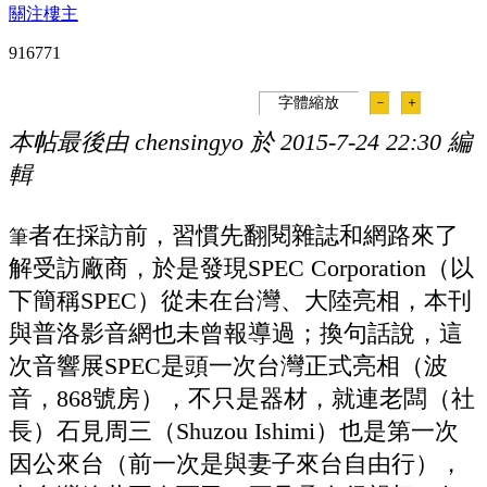
關注樓主
91677
1
字體縮放
－
＋
本帖最後由 chensingyo 於 2015-7-24 22:30 編
輯
者在採訪前，習慣先翻閱雜誌和網路來了
筆
解受訪廠商，於是發現SPEC Corporation（以
下簡稱SPEC）從未在台灣、大陸亮相，本刊
與普洛影音網也未曾報導過；換句話說，這
次音響展SPEC是頭一次台灣正式亮相（波
音，868號房），不只是器材，就連老闆（社
長）石見周三（Shuzou Ishimi）也是第一次
因公來台（前一次是與妻子來台自由行），