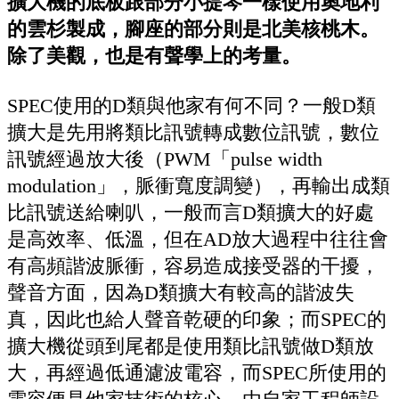
擴大機的底板跟部分小提琴一樣使用奧地利
的雲杉製成，腳座的部分則是北美核桃木。
除了美觀，也是有聲學上的考量。
SPEC使用的D類與他家有何不同？一般D類
擴大是先用將類比訊號轉成數位訊號，數位
訊號經過放大後（PWM「pulse width
modulation」，脈衝寬度調變），再輸出成類
比訊號送給喇叭，一般而言D類擴大的好處
是高效率、低溫，但在AD放大過程中往往會
有高頻諧波脈衝，容易造成接受器的干擾，
聲音方面，因為D類擴大有較高的諧波失
真，因此也給人聲音乾硬的印象；而SPEC的
擴大機從頭到尾都是使用類比訊號做D類放
大，再經過低通濾波電容，而SPEC所使用的