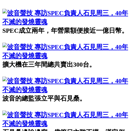
SPEC成立兩年，年營業額便接近一億日幣。
擴大機在三年間總共賣出300台。
波音的總監張立平與石見桑。