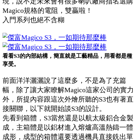
現，說不定未來會有很多喇叭廠商指名選購
Magico
規格的電阻，雙贏啦！
入門系列也絕不含糊
看看S3的內部結構，簡直就是工藝精品，用看都是種
享受。
前面洋洋灑灑說了這麼多，不是為了充篇
幅，除了讓大家瞭解
Magico
這家公司的實力
外，所提內容跟這次外燴所聽的
S3
也有著直
接關聯，以下就開始談
S3
的設計。
先看到箱體，
S3
當然還是以航太級鋁合金製
成，主箱體是以鋁材進入熔爐高溫熱鑄一體
成形，成型的箱體還要透過機具直接銑出單