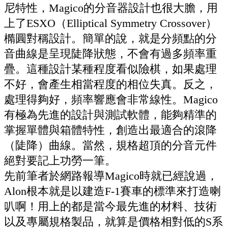
尼特性，
Magico
的分音器設計也很大膽，用
上了
ESXO
（
Elliptical Symmetry Crossover
）
橢圓對稱設計。簡單的說，就是分頻點的分
音曲線是呈現陡降狀態，不會有過多頻率重
疊。這種設計某種程度看似險棋，如果處理
不好，會產生相當程度的相位失真。反之，
處理得夠好，頻率響應會非常線性。
Magico
有極為先進的設計與測試軟體，能夠精準的
掌握單體與箱體特性，創造出最適合的滾降
（陡降）曲線。當然，規格超頂的分音元件
絕對要記上功勞一筆。
先前筆者於網路報導
Magico
時就已經說過，
Alon
根本就是以建造
F-1
賽車的標準來打造喇
叭啊！用上的都是當今最先進的材料、技術
以及專屬規格製品，就算是價格相對低的
S
系