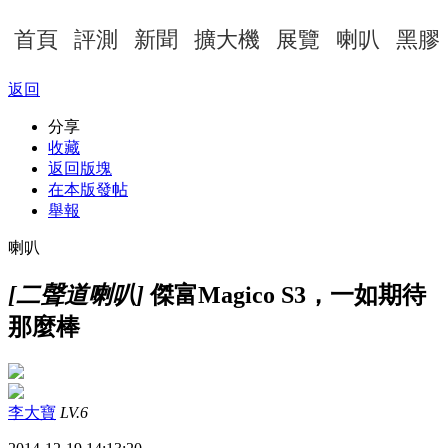
首頁
評測
新聞
擴大機
展覽
喇叭
黑膠
返回
分享
收藏
返回版塊
在本版發帖
舉報
喇叭
[二聲道喇叭]
傑富Magico S3，一如期待
那麼棒
李大寶
LV.6