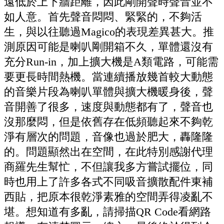
遠低於上下牆距離，因此剛開聲時聲音並不
如人意。首先聲音悶悶
、
緊緊的，不夠活
生，與以往聽過
Magico
的表現差異甚大。推
測原因可能是喇叭剛開箱不久，單體還沒有
充分
Run-in
，加上擴大機是
A
類電路，可能需
要更長時間熱機。當連續播放幾首較大動態
的音樂片段為喇叭單體與擴大機暖身後，聲
音開善了很多，速度與動態都有了，聲音也
沒那麼悶，但是依舊存在低頻聽起來不夠乾
淨有層次的問題，音像也過於肥大，轟隆隆
的。問題顯然出在空間，在此特別感謝代理
商羅先生幫忙，不但讓我多方嘗試擺位，同
時也用上了許多各式不同吸音擴散配件東補
西貼，把原本很乾淨素雅的空間弄得凌亂不
堪。想知道有多亂，請掃描
QR Code
看網路