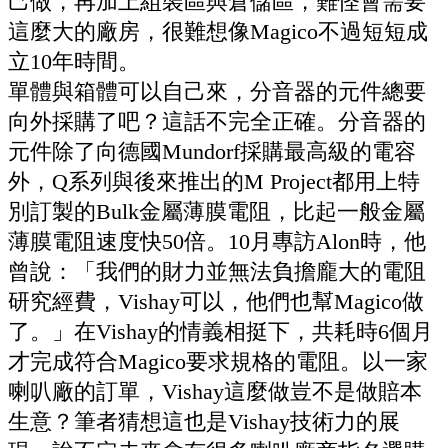
己做，再加上組裝區
與
倉儲區，難怪會需要
這麼大的廠房，很難想像
Magico
不過短短成
立
10
年時間。
單體與箱體可以自己來，分音器的元件總要
向外採購了吧？這話不完全正確。分音器的
元件除了向德國
Mundorf
採購最高級的電容
外，
Q
系列與後來推出的
M Project
都用上特
別訂製的
Bulk
金屬薄膜電阻，比起一般金屬
薄膜電阻速度快
50
倍。
10
月專訪
Alon
時，他
曾說：「我們的財力並無法負擔龐大的電阻
研究經費，
Vishay
可以，他們也幫
Magico
做
了。」在
Vishay
的情義相挺下，共耗時
6
個月
才完成符合
Magico
要求規格的電阻。以一家
喇叭廠的訂單，
Vishay
這麼做豈不是做賠本
生意？筆者猜想這也是
Vishay
技術力的展