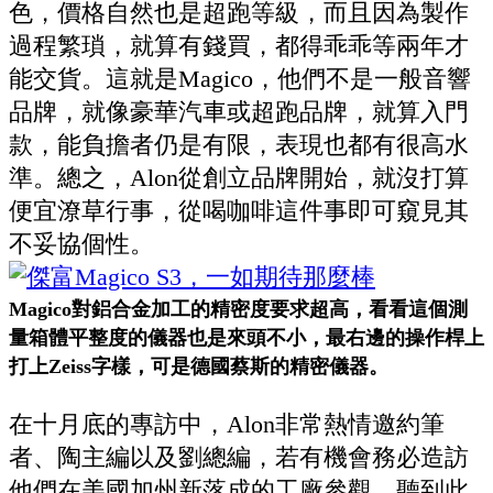
色，價格自然也是超跑等級，而且因為製作
過程繁瑣，就算有錢買，都得乖乖等兩年才
能交貨。這就是
Magico
，他們不是一般音響
品牌，就像豪華汽車或超跑品牌，就算入門
款，能負擔者仍是有限，表現也都有很高水
準。總之，
Alon
從創立品牌開始，就沒打算
便宜潦草行事，從喝咖啡這件事即可窺見其
不妥協個性。
Magico對鋁合金加工的精密度要求超高，看看這個測
量箱體平整度的儀器也是來頭不小，最右邊的操作桿上
打上Zeiss字樣，可是德國蔡斯的精密儀器。
在十月底的專訪中，
Alon
非常熱情邀約筆
者
、
陶主編以及劉總編，若有機會務必造訪
他們在美國加州新落成的工廠參觀。聽到此