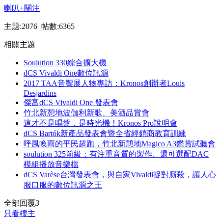
喇叭
+關注
主題:2076 帖數:6365
相關主題
Soulution 330綜合擴大機
dCS Vivaldi One數位訊源
2017 TAA音響展人物專訪：Kronos創辦者Louis
Desjardins
傑富dCS Vivaldi One 發表會
竹北新憩地波伽利新歌、美酒品賞會
這才不是唱盤，是時光機！Kronos Pro說明會
dCS Bartók新產品發表會暨全省經銷商教育訓練
呼風喚雨的平民超跑，竹北新憩地Magico A3鑑賞試聽會
soulution 325前級：有注重音質的製作、還可選配DAC
模組播放音樂檔
dCS Varèse台灣發表會，與自家Vivaldi捉對廝殺，讓人心
服口服的數位訊源之王
全部回覆
3
只看樓主