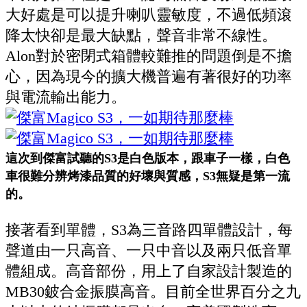
大好處是可以提升喇叭靈敏度，不過低頻滾
降太快卻是最大缺點，聲音非常不線性。
Alon
對於密閉式箱體較難推的問題倒是不擔
心，因為現今的擴大機普遍有著很好的功率
與電流輸出能力。
這次到傑富試聽的S3是白色版本，跟車子一樣，白色
車很難分辨烤漆品質的好壞與質感，S3無疑是第一流
的。
接著看到單體，
S3
為三音路四單體設計，每
聲道由一只高音
、
一只中音以及兩只低音單
體組成。高音部份，用上了自家設計製造的
MB30
鈹合金振膜高音。目前全世界百分之九