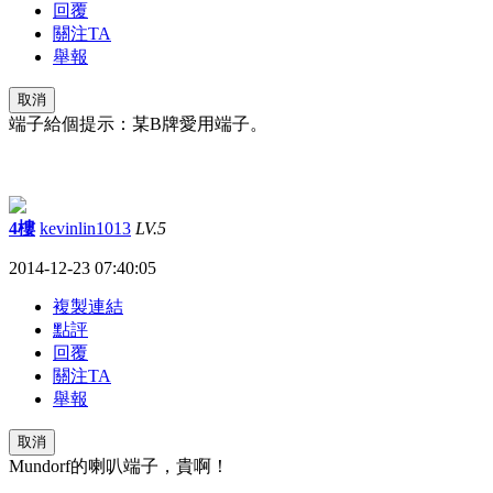
回覆
關注TA
舉報
取消
端子給個提示：某B牌愛用端子。
4樓
kevinlin1013
LV.5
2014-12-23 07:40:05
複製連結
點評
回覆
關注TA
舉報
取消
Mundorf的喇叭端子，貴啊！