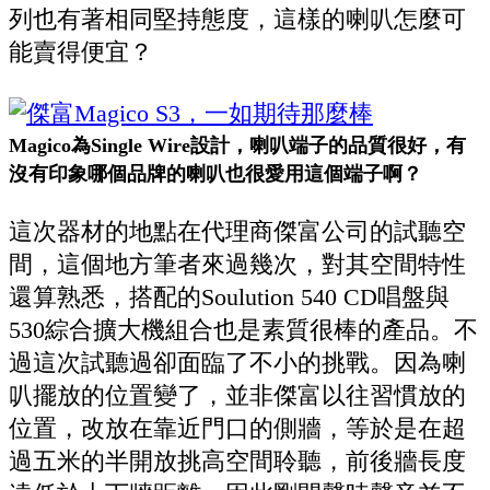
列也有著相同堅持態度，這樣的喇叭怎麼可
能賣得便宜？
Magico為Single Wire設計，喇叭端子的品質很好，有
沒有印象哪個品牌的喇叭也很愛用這個端子啊？
這次器材的地點在代理商傑富公司的試聽空
間，這個地方筆者來過幾次，對其空間特性
還算熟悉，搭配的
Soulution 540 CD
唱盤與
530
綜合擴大機組合也是素質很棒的產品。不
過這次試聽過卻面臨了不小的挑戰。因為喇
叭擺放的位置變了，並非傑富以往習慣放的
位置，改放在靠近門口的側牆，等於是在超
過五米的半開放挑高空間聆聽，前後牆長度