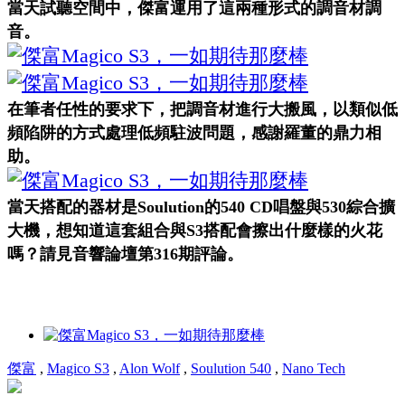
當天試聽空間中，傑富運用了這兩種形式的調音材調
音。
在筆者任性的要求下，把調音材進行大搬風，以類似低
頻陷阱的方式處理低頻駐波問題，感謝羅董的鼎力相
助。
當天搭配的器材是Soulution的540 CD唱盤與530綜合擴
大機，想知道這套組合與S3搭配會擦出什麼樣的火花
嗎？請見音響論壇第316期評論。
傑富
,
Magico S3
,
Alon Wolf
,
Soulution 540
,
Nano Tech