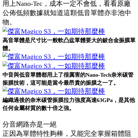
用上
Nano-Tec
，成本一定不會低，看看原廠
公佈低頻數據就知道這顆低音單體亦非池中
物。
高音單體是尺寸比一般軟凸盆單體要大的鈹合金振膜單
體。
中音與低音單體都用上了很厲害的
Nano-Tech奈米碳管
振膜技術，這可能是當今最昂貴的振膜之一了。
編織過後的奈米碳管振膜拉力強度高達63GPa，是其他
任何金屬材質的數十倍之強。
分音網路亦是一絕
正因為單體特性夠棒，又能完全掌握箱體阻