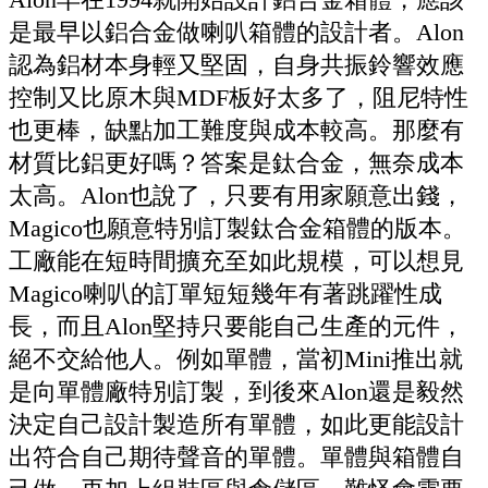
是最早以鋁合金做喇叭箱體的設計者。
Alon
認為鋁材本身輕又堅固，自身共振鈴響效應
控制又比原木與
MDF
板好太多了，阻尼特性
也更棒，缺點加工難度與成本較高。那麼有
材質比鋁更好嗎？答案是鈦合金，無奈成本
太高。
Alon
也說了，只要有用家願意出錢，
Magico
也願意特別訂製鈦合金箱體的版本。
工廠能在短時間擴充至如此規模，可以想見
Magico
喇叭的訂單短短幾年有著跳躍性成
長，而且
Alon
堅持只要能自己生產的元件，
絕不交給他人。例如單體，當初
Mini
推出就
是向單體廠特別訂製，到後來
Alon
還是毅然
決定自己設計製造所有單體，如此更能設計
出符合自己期待聲音的單體。單體與箱體自