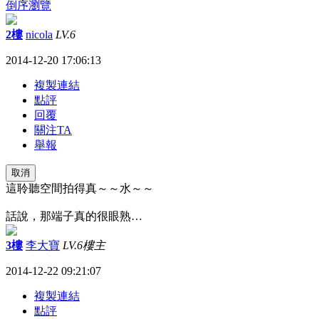
倒序瀏覽
2樓
nicola
LV.6
2014-12-20 17:06:13
複製連結
點評
回覆
關注TA
舉報
取消
這聆聽空間拍得真～～水～～
話說，那端子真的很眼熟…
3樓
李大寶
LV.6
樓主
2014-12-22 09:21:07
複製連結
點評