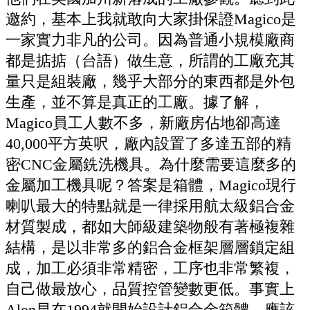
邀約，基本上我就敢向大家掛保證
Magico
是
一家實力非凡的公司。因為普通小規模廠商
都是掂掂（台語）做生意，所謂的工廠充其
量只是組裝廠，幾乎大部分的東西都是外包
生產，並不算是真正的工廠。據了解，
Magico
員工人數不多，新廠房佔地卻高達
40,000
平方英呎
，廠內設置了多達五部的精
密
CNC
金屬銑洗機具。為什麼需要這麼多的
金屬加工機具呢？答案是箱體，
Magico
現行
喇叭最大的特點就是一律採用航太級鋁合金
材質製成，都如大師級建築物般有著極複雜
結構，是以非常多的鋁合金框架層層鎖定組
成，加工必須非常精密，工序也非常繁複，
自己做最放心，品質控管變數更低。事實上
Alon
早在
1994
就開始設計鋁合金箱體，應該