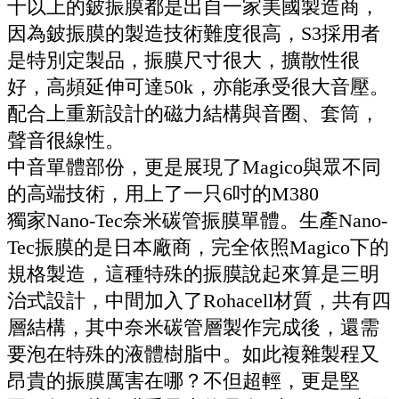
十以上的鈹振膜都是出自一家美國製造商，
因為鈹振膜的製造技術難度很高，
S3
採用者
是特別定製品，振膜尺寸很大，擴散性很
好，高頻延伸可達
50k
，亦能承受很大音壓。
配合上重新設計的磁力結構與音圈、套筒，
聲音很線性。
中音單體部份，更是展現了
Magico
與眾不同
的高端技術，用上了一只
6
吋的
M380
獨家
Nano-Tec
奈米碳管振膜單體。生產
Nano-
Tec
振膜的是日本廠商，完全依照
Magico
下的
規格製造，這種特殊的振膜說起來算是三明
治式設計，中間加入了
Rohacell
材質，共有四
層結構，其中奈米碳管層製作完成後，還需
要泡在特殊的液體樹脂中。如此複雜製程又
昂貴的振膜厲害在哪？不但超輕，更是堅