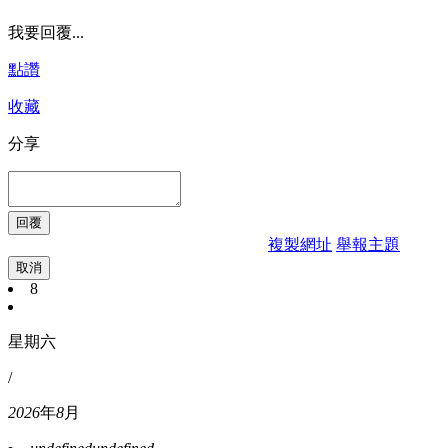
我要回覆...
點讚
收藏
分享
複製網址
舉報主題
取消
8
星期六
/
2026
年
8
月