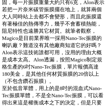
固，每一片振膜重量大約只有
6
克
，
Alon
表示
若把一片奈米碳管振膜擺在地上，就算兩個
大人同時站上去都不會變形，而且此振膜還
有著極佳的熱傳導力，幾乎不會蓄積熱能，
阻尼特性也遠勝其它材質。就筆者觀察，
Magico
是目前業界唯一採用
Nano-Tec
振膜的
喇叭廠？難道沒有其他廠商知道它的好嗎？
Alon
表示這技術誰都可用，沒用的理由大概
是成本太高。
Alon
透漏，按照
Magico
制定規
格生產的
6
吋
Nano-Tec
振膜，單片報價高達
180
美金，是其他任何材質振膜的
20
倍以上
（不包含鑽石振膜）。
至於低音單體，用上的是
8
吋的混血式
Nano-
Tec
振膜單體，不是全
Nano-Tec
振膜，可以看
得出來這是權衡成本之下的決定，但是只要