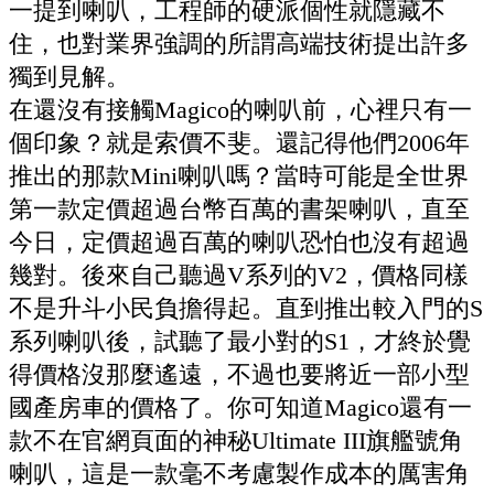
一提到喇叭，工程師的硬派個性就隱藏不
住，也對業界強調的所謂高端技術提出許多
獨到見解。
在還沒有接觸
Magico
的喇叭前，心裡只有一
個印象？就是索價不斐。還記得他們
2006
年
推出的那款
Mini
喇叭嗎？當時可能是全世界
第一款定價超過台幣百萬的書架喇叭，直至
今日，定價超過百萬的喇叭恐怕也沒有超過
幾對。後來自己聽過
V
系列的
V2
，價格同樣
不是升斗小民負擔得起。直到推出較入門的
S
系列喇叭後，試聽了最小對的
S1
，才終於覺
得價格沒那麼遙遠，不過也要將近一部小型
國產房車的價格了。你可知道
Magico
還有一
款不在官網頁面的神秘
Ultimate III
旗艦號角
喇叭，這是一款毫不考慮製作成本的厲害角