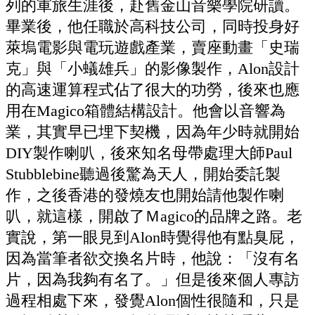
列的軍旅生涯後，赴舊金山音樂學院研讀。
畢業後，他任職於高科技公司，同時投身好
萊塢電影與電玩遊戲產業，賣座動畫
「史瑞
克」與「小蟻雄兵」的影像製作，
Alon
設計
的高速運算程式佔了很大的功勞，後來也應
用在
Magico
箱體結構設計。他會以音響為
業，其實早已埋下契機，因為年少時就開始
DIY
製作喇叭，後來知名母帶處理大師
Paul
Stubblebine
聽過後驚為天人，開始委託製
作，之後香港的發燒友也開始請他製作喇
叭，就這樣，開啟了Ｍ
agico
的品牌之路。老
實說，第一眼見到
Alon
時覺得他有點臭屁，
因為當筆者欲交換名片時，他說：
「
沒有名
片，因為我夠有名了。
」
但是後來個人專訪
過程相處下來，發覺
Alon
個性很隨和，只是