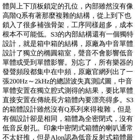
體與上下頂板鎖定的孔位，內部雖然沒有像
高階
Q
系有著那麼複雜的結構，從上到下也
鎖入了很多補強骨架，工序同樣超多，成本
根本不可能低。
S3
的內部結構還有一個獨特
設計，就是箱中箱的結構，原廠為中音單體
設計了獨立的橢圓箱室，聲音不會影響低音
單體或受到單體影響。別忘了，所有樂器的
發聲頻段都集中在中頻，原廠官網列出了一
張
200Hz
～
2kHz
的總諧波失真測試圖，中音
單體安置在獨立腔式測得的結果，要比單體
直接安置在傳統長方箱體內要漂亮得多。
S3
的箱體設計雖然沒有
Q
系列來得複雜，但是
有個設計卻是相同，箱體為全密閉式，沒有
低音反射孔。印象中密閉式箱體的喇叭通常
不太好推，但是
Alon
認為低音反射式箱體最