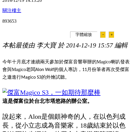
2014-12-19 14:13:20
關注樓主
89365
3
字體縮放
－
＋
本帖最後由 李大寶 於 2014-12-19 15:57 編輯
今年十月底才連續兩天參加於傑富音響舉辦的Magico喇叭發表
會與Magico老闆
Alon Wolf的個人專訪，11月份筆者再次受傑富
之邀進行Magico S3的外燴試聽。
這是傑富位於台北市塔悠路的辦公室。
說起來，
Alon
是個頗神奇的人，在以色列成
長，從小立志成為音樂家，
18
歲結束於以色