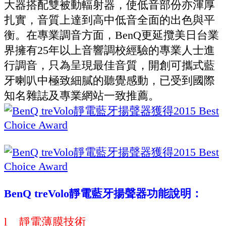
大器搭配雙被動輻射器，使低音部份亦渾厚
扎實，音質上達到高中低音全面的出色與平
衡。在專業調音方面，BenQ更延攬美日台業
界擁有25年以上音響調校經驗的專業人士進
行調音，只為呈現最佳音質，開創可攜式藍
牙喇叭中極致細膩的聽覺感動，已受到國際
知名雜誌及專業網站一致推薦。
BenQ treVolo靜電藍牙揚聲器功能說明：
l 靜電薄膜技術