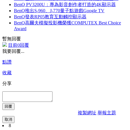
BenQ PV3200U：專為影音創作者打造的4K顯示器
BenQ推出S-960、J-770量子點遊戲Google TV
BenQ發表RP05教育互動觸控顯示器
BenQ高爾夫模擬投影機榮獲COMPUTEX Best Choice
Award
暫無回覆
目前0回覆
我要回覆...
點讚
收藏
分享
複製網址
舉報主題
取消
8