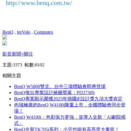
http://www.benq.com.tw/
BenQ
,
treVolo
,
Computex
影音新聞
+關注
主題:3373 帖數:8102
相關主題
BenQ W5800雙北、台中三場體驗會即將登場
BenQ推出專業設計繪圖螢幕：PD2730S
BenQ專業顯示榮獲2025年德國iF設計獎九項大獎肯定
色域極廣的BenQ W4100i隆重上市，全國體驗會同步登
場！
BenQ W4100i：色彩張力更強，並導入全新「AI劇院模
式」
BenQ全新TK705i系列：小宅也能有高亮度大畫面！