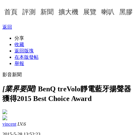
首頁
評測
新聞
擴大機
展覽
喇叭
黑膠
返回
分享
收藏
返回版塊
在本版發帖
舉報
影音新聞
[業界要聞]
BenQ treVolo靜電藍牙揚聲器
獲得2015 Best Choice Award
vincent
LV.6
2015-5-28 13:52:23