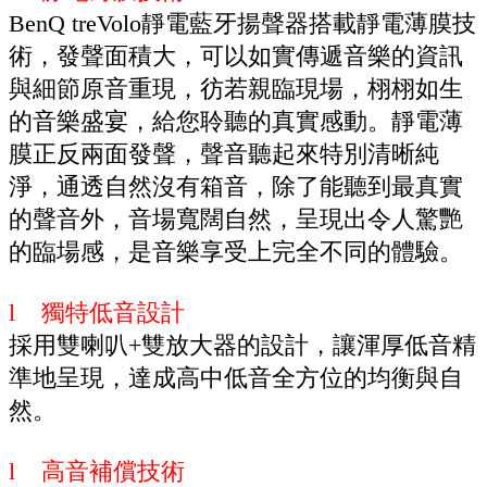
BenQ treVolo靜電藍牙揚聲器搭載靜電薄膜技
術，發聲面積大，可以如實傳遞音樂的資訊
與細節原音重現，彷若親臨現場，栩栩如生
的音樂盛宴，給您聆聽的真實感動。靜電薄
膜正反兩面發聲，聲音聽起來特別清晰純
淨，通透自然沒有箱音，除了能聽到最真實
的聲音外，音場寬闊自然，呈現出令人驚艷
的臨場感，是音樂享受上完全不同的體驗。
l 獨特低音設計
採用雙喇叭+雙放大器的設計，讓渾厚低音精
準地呈現，達成高中低音全方位的均衡與自
然。
l 高音補償技術