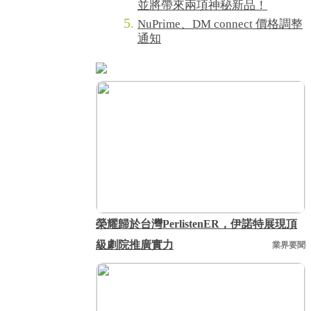
並將帶來兩項神秘新品！
NuPrime、DM connect 價格調整
通知
榮耀歸於台灣PerlistenER，伊諾特展現頂
級劇院推廣實力
業界要聞