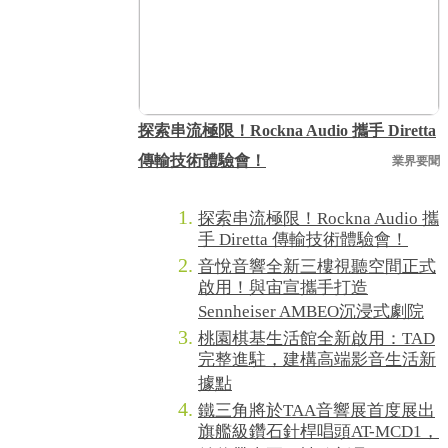
探索串流極限！Rockna Audio 攜手 Diretta
傳輸技術體驗會！
業界要聞
探索串流極限！Rockna Audio 攜
手 Diretta 傳輸技術體驗會！
音悅音響全新三樓視聽空間正式
啟用！與宙宣攜手打造
Sennheiser AMBEO沉浸式劇院
桃園棋基生活館全新啟用：TAD
完整進駐，建構高端影音生活新
據點
鐵三角將於TAA音響展首度展出
旗艦級鑽石針桿唱頭AT-MCD1，