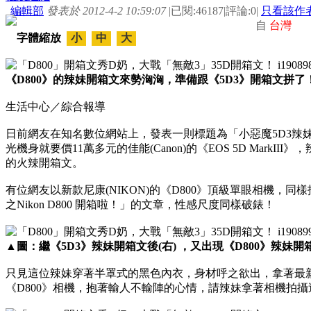
編輯部
發表於 2012-4-2 10:59:07
|
已閱:46187
|
評論:0
|
只看該作
自
台灣
字體縮放
小
中
大
《D800》的辣妹開箱文來勢洶洶，準備跟《5D3》開箱文拼了
生活中心／綜合報導
日前網友在知名數位網站上，發表一則標題為「小惡魔5D3辣
光機身就要價11萬多元的佳能(Canon)的《EOS 5D Mark
的火辣開箱文。
有位網友以新款尼康(NIKON)的《D800》頂級單眼相機，
之Nikon D800 開箱啦！」的文章，性感尺度同樣破錶！
▲圖：繼《5D3》辣妹開箱文後(右) ，又出現《D800》辣妹開箱
只見這位辣妹穿著半罩式的黑色內衣，身材呼之欲出，拿著最新
《D800》相機，抱著輸人不輸陣的心情，請辣妹拿著相機拍