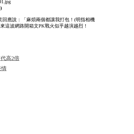
)
笑回應說：「麻煩兩個都讓我打包！(明指相機
，看來這波網路開箱文PK戰火似乎越演越烈！
前代高2倍
表情