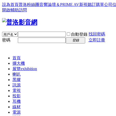
設為首頁
普洛粉絲團
音響論壇＆PRIME AV新視聽訂購單
公司
開啟輔助訪問
找回密碼
自動登錄
密碼
立即註冊
登錄
首頁
擴大機
展覽
exhibition
喇叭
黑膠
訊源
電視
投影
耳機
線材
電源