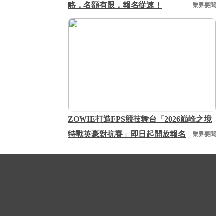
略，名額有限，報名從速！
業界要聞
ZOWIE打造FPS競技舞台「2026巔峰之境
特戰英豪對抗賽」即日起開放報名
業界要聞