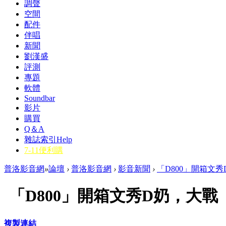
調聲
空間
配件
伴唱
新聞
劉漢盛
評測
專題
軟體
Soundbar
影片
購買
Q＆A
雜誌索引
Help
7-11便利購
普洛影音網
»
論壇
›
普洛影音網
›
影音新聞
›
「D800」開箱文秀
「D800」開箱文秀D奶，大戰
複製連結