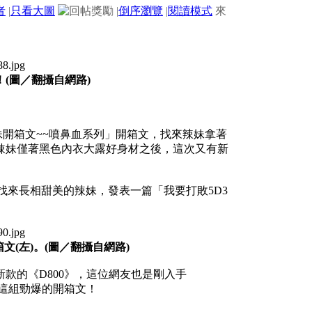
者
|
只看大圖
|
倒序瀏覽
|
閱讀模式
來
！(圖／翻攝自網路)
妹開箱文~~噴鼻血系列」開箱文，找來辣妹拿著
III》，辣妹僅著黑色內衣大露好身材之後，這次又有新
同樣找來長相甜美的辣妹，發表一篇「我要打敗5D3
文(左)。(圖／翻攝自網路)
款的《D800》，這位網友也是剛入手
攝這組勁爆的開箱文！