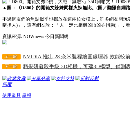
▲圖：《D800》的開箱文辣妹同樣火辣無比。(圖／翻攝自網路
不過網友們的焦點似乎也都放在這兩位女模上，許多網友開玩
暗指人)」，還有網友說：「人一定比相機凶!!(凶亦指胸)」
資訊來源: NOWnews 今日新聞網
NVIDIA 推出 28 奈米製程繪圖處理器,效能較
上一篇:
蘋果研發殺手級 3D相機，可建3D模型、偵測
下一篇:
收藏
分享
支持
反對
回覆
使用道具
舉報