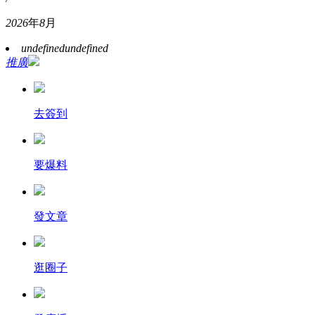
2026
年
8
月
undefined
undefined
推廣
去簽到
要爆料
發文章
逛圈子