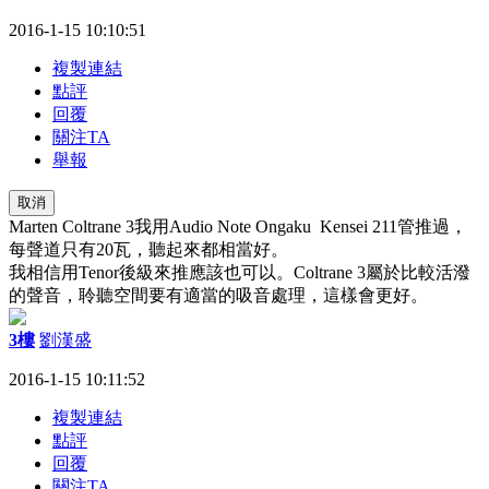
2016-1-15 10:10:51
複製連結
點評
回覆
關注TA
舉報
取消
Marten Coltrane 3我用Audio Note Ongaku Kensei 211管推過，
每聲道只有20瓦，聽起來都相當好。
我相信用Tenor後級來推應該也可以。Coltrane 3屬於比較活潑
的聲音，聆聽空間要有適當的吸音處理，這樣會更好。
3樓
劉漢盛
2016-1-15 10:11:52
複製連結
點評
回覆
關注TA