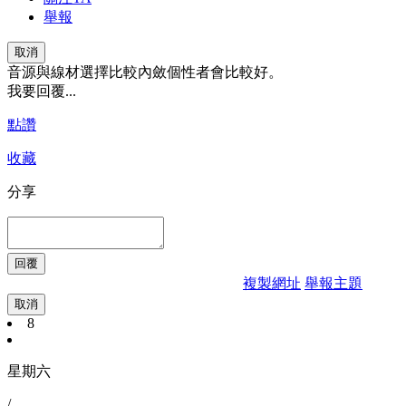
舉報
取消
音源與線材選擇比較內斂個性者會比較好。
我要回覆...
點讚
收藏
分享
複製網址
舉報主題
取消
8
星期六
/