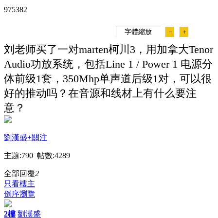
97538
2
字體縮放
－
＋
刘老师买了一对marten柯川3，用加拿大Tenor
Audio功放系统，包括Line 1 / Power 1 电源分
体前级1套，350Mhp单声道后级1对，可以很
好的推动吗？在音源和线材上有什么要注
意？
劉漢盛
+關注
主題:790 帖數:4289
全部回覆
2
只看樓主
倒序瀏覽
2樓
劉漢盛