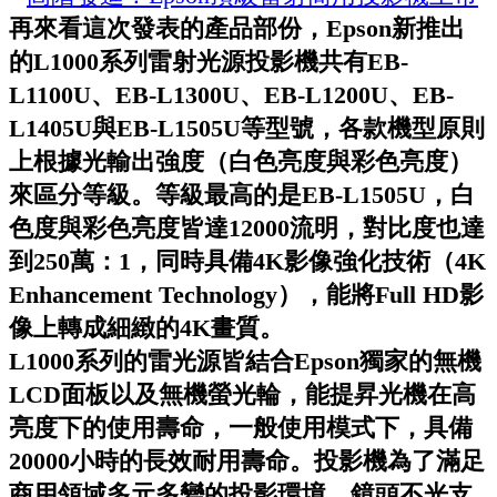
再來看這次發表的產品部份，Epson新推出
的L1000系列雷射光源投影機共有EB-
L1100U、EB-L1300U、EB-L1200U、EB-
L1405U與EB-L1505U等型號，各款機型原則
上根據光輸出強度（白色亮度與彩色亮度）
來區分等級。等級最高的是EB-L1505U，白
色度與彩色亮度皆達12000流明，對比度也達
到250萬：1，同時具備4K影像強化技術（4K
Enhancement Technology），能將Full HD影
像上轉成細緻的4K畫質。
L1000系列的雷光源皆結合Epson獨家的無機
LCD面板以及無機螢光輪，能提昇光機在高
亮度下的使用壽命，一般使用模式下，具備
20000小時的長效耐用壽命。投影機為了滿足
商用領域多元多變的投影環境，鏡頭不光支