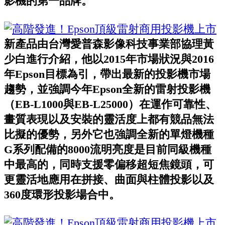
影機的第一品牌。
新產品由台灣愛普森影像科技事業部協理黃
少白進行介紹，他以2015年市場狀況與2016
年Epson目標為引，帶出最新的投影機市場
趨勢，並強調今年Epson全新的雷射投影機
（EB-L1000與EB-L25000）在運作可靠性、
畫質表現以及安裝的靈活度上都有競品無法
比擬的優勢，另外它也強調全新的單燈機種
G系列配備的8000流明亮度是目前同級機種
中最高的，同時支援零偏移超短焦鏡頭，可
更靈活地應用在拼接、曲面與柱體投影以及
360度環形投影場合中。