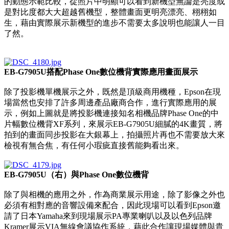
的動態示範比較，從照片中明顯可以看到新機型無論是亮度或
是對比度都大大超越舊機型，整體畫面更明亮漂亮、栩栩如
生，藉由實際展示新機型的進步不需要太多說明也能讓人一目
了然。
EB-G7905U搭配Phase One數位機背實際應用畫面展示
除了投影機單機展示之外，既然是頂級商用機種，Epson在現
場當然也安排了許多周邊產品廠商合作，進行實際應用的展
示，例如上圖就是將投影機連接知名相機品牌Phase One的中
片幅數位機背XF系列，來展示EB-G7905U細膩的4K畫質，將
拍到的畫面同步投影在大銀幕上，拍攝照片再也不需要放大來
檢視有無合焦，有任何小瑕疵直接舊能夠看出來。
EB-G7905U（右）與Phase One數位機背
除了與相機的應用之外，作為商業展示用途，除了影像之外也
必須有相對應的音響設備來配合，因此現場可以看到Epson邀
請了日本Yamaha來到現場展示PA專業喇叭以及以色列品牌
Kramer展示VIA無線會議協作系統，藉此合作讓現場媒體與貴