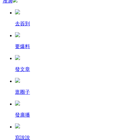
推廣
去簽到
要爆料
發文章
逛圈子
發廣播
寫說說