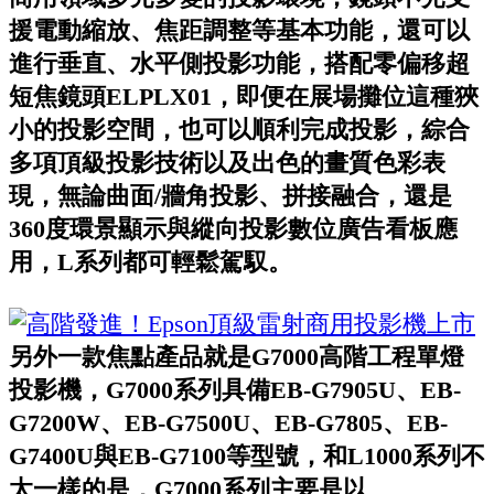
援電動縮放、焦距調整等基本功能，還可以
進行垂直、水平側投影功能，搭配零偏移超
短焦鏡頭ELPLX01，即便在展場攤位這種狹
小的投影空間，也可以順利完成投影，綜合
多項頂級投影技術以及出色的畫質色彩表
現，無論曲面/牆角投影、拼接融合，還是
360度環景顯示與縱向投影數位廣告看板應
用，L系列都可輕鬆駕馭。
另外一款焦點產品就是G7000高階工程單燈
投影機，G7000系列具備EB-G7905U、EB-
G7200W、EB-G7500U、EB-G7805、EB-
G7400U與EB-G7100等型號，和L1000系列不
太一樣的是，G7000系列主要是以