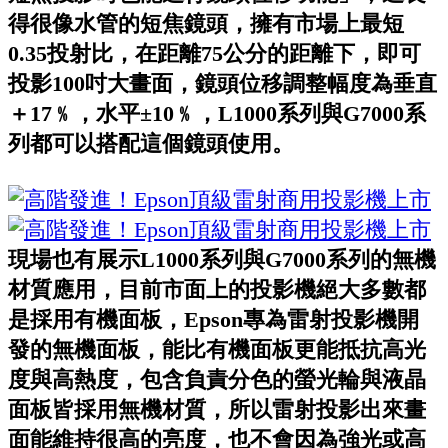
得很像水管的短焦鏡頭，擁有市場上最短
0.35投射比，在距離75公分的距離下，即可
投影100吋大畫面，鏡頭位移調整幅度為垂直
＋17﹪，水平±10﹪，L1000系列與G7000系
列都可以搭配這個鏡頭使用。
現場也有展示L1000系列與G7000系列的無機
材質應用，目前市面上的投影機絕大多數都
是採用有機面板，Epson專為雷射投影機開
發的無機面板，能比有機面板更能抵抗高光
度與高熱度，包含負責分色的螢光輪與液晶
面板皆採用無機材質，所以雷射投影出來畫
面能維持很高的亮度，也不會因為強光或高