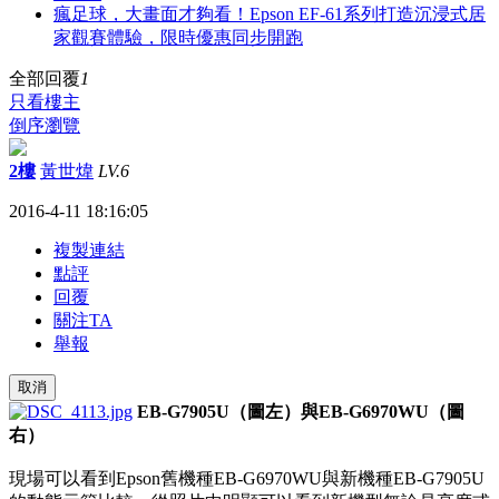
瘋足球，大畫面才夠看！Epson EF-61系列打造沉浸式居
家觀賽體驗，限時優惠同步開跑
全部回覆
1
只看樓主
倒序瀏覽
2樓
黃世煒
LV.6
2016-4-11 18:16:05
複製連結
點評
回覆
關注TA
舉報
取消
EB-G7905U（圖左）與EB-G6970WU（圖
右）
現場可以看到Epson舊機種EB-G6970WU與新機種EB-G7905U