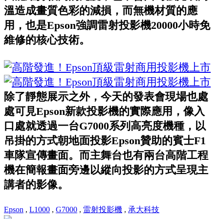
溫造成畫質色彩的減損，而無機材質的應
用，也是Epson強調雷射投影機20000小時免
維修的核心技術。
除了靜態展示之外，今天的發表會現場也處
處可見Epson新款投影機的實際應用，像入
口處就透過一台G7000系列高亮度機種，以
吊掛的方式朝地面投影Epson贊助的賓士F1
車隊宣傳畫面。而主舞台也有兩台高階工程
機在簡報畫面旁邊以縱向投影的方式呈現主
講者的影像。
Epson
,
L1000
,
G7000
,
雷射投影機
,
承大科技