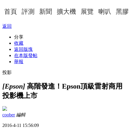
首頁
評測
新聞
擴大機
展覽
喇叭
黑膠
返回
分享
收藏
返回版塊
在本版發帖
舉報
投影
[Epson]
高階發進！Epson頂級雷射商用
投影機上市
coober
編輯
2016-4-11 15:56:09