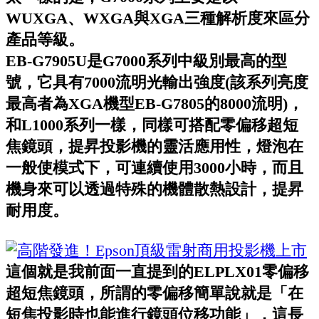
WUXGA、WXGA與XGA三種解析度來區分
產品等級。
EB-G7905U是G7000系列中級別最高的型
號，它具有7000流明光輸出強度(該系列亮度
最高者為XGA機型EB-G7805的8000流明)，
和L1000系列一樣，同樣可搭配零偏移超短
焦鏡頭，提昇投影機的靈活應用性，燈泡在
一般使模式下，可連續使用3000小時，而且
機身來可以透過特殊的機體散熱設計，提昇
耐用度。
這個就是我前面一直提到的ELPLX01零偏移
超短焦鏡頭，所謂的零偏移簡單說就是「在
短焦投影時也能進行鏡頭位移功能」，這長