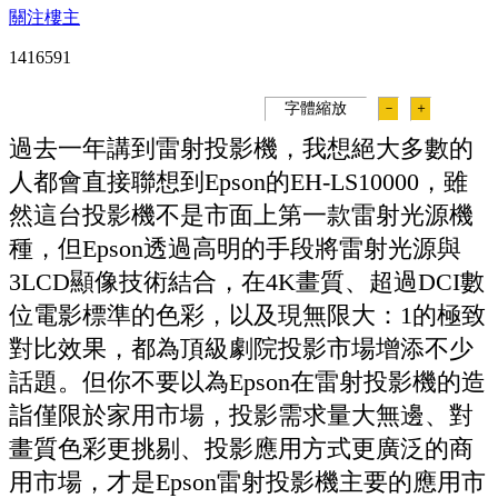
關注樓主
141659
1
字體縮放
－
＋
過去一年講到雷射投影機，我想絕大多數的
人都會直接聯想到Epson的EH-LS10000，雖
然這台投影機不是市面上第一款雷射光源機
種，但Epson透過高明的手段將雷射光源與
3LCD顯像技術結合，在4K畫質、超過DCI數
位電影標準的色彩，以及現無限大：1的極致
對比效果，都為頂級劇院投影市場增添不少
話題。但你不要以為Epson在雷射投影機的造
詣僅限於家用市場，投影需求量大無邊、對
畫質色彩更挑剔、投影應用方式更廣泛的商
用市場，才是Epson雷射投影機主要的應用市