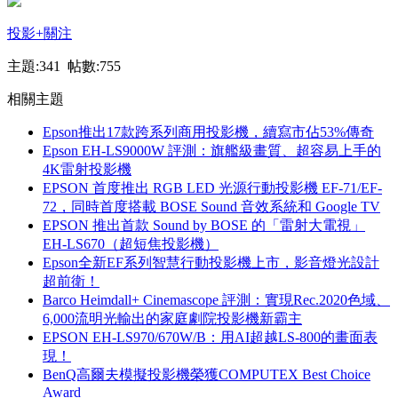
投影
+關注
主題:341 帖數:755
相關主題
Epson推出17款跨系列商用投影機，續寫市佔53%傳奇
Epson EH-LS9000W 評測：旗艦級畫質、超容易上手的
4K雷射投影機
EPSON 首度推出 RGB LED 光源行動投影機 EF-71/EF-
72，同時首度搭載 BOSE Sound 音效系統和 Google TV
EPSON 推出首款 Sound by BOSE 的「雷射大電視」
EH-LS670（超短焦投影機）
Epson全新EF系列智慧行動投影機上市，影音燈光設計
超前衛！
Barco Heimdall+ Cinemascope 評測：實現Rec.2020色域、
6,000流明光輸出的家庭劇院投影機新霸主
EPSON EH-LS970/670W/B：用AI超越LS-800的畫面表
現！
BenQ高爾夫模擬投影機榮獲COMPUTEX Best Choice
Award