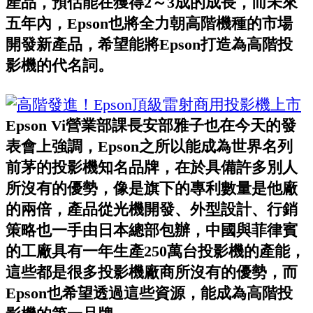
產品，預估能在獲得2～3成的成長，而未來
五年內，Epson也將全力朝高階機種的市場
開發新產品，希望能將Epson打造為高階投
影機的代名詞。
Epson Vi營業部課長安部雅子也在今天的發
表會上強調，Epson之所以能成為世界名列
前茅的投影機知名品牌，在於具備許多別人
所沒有的優勢，像是旗下的專利數量是他廠
的兩倍，產品從光機開發、外型設計、行銷
策略也一手由日本總部包辦，中國與菲律賓
的工廠具有一年生產250萬台投影機的產能，
這些都是很多投影機廠商所沒有的優勢，而
Epson也希望透過這些資源，能成為高階投