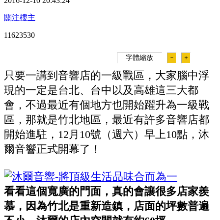
2016-12-10 20:43:24
關注樓主
1162353
0
字體縮放
－
＋
只要一講到音響店的一級戰區，大家腦中浮
現的一定是台北、台中以及高雄這三大都
會，不過最近有個地方也開始躍升為一級戰
區，那就是竹北地區，最近有許多音響店都
開始進駐，12月10號（週六）早上10點，沐
爾音響正式開幕了！
看看這個寬廣的門面，真的會讓很多店家羨
慕，因為竹北是重新造鎮，店面的坪數普遍