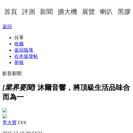
首頁
評測
新聞
擴大機
展覽
喇叭
黑膠
返回
分享
收藏
返回版塊
在本版發帖
舉報
影音新聞
[業界要聞]
沐爾音響，將頂級生活品味合
而為一
李大寶
LV.6