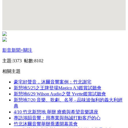
影音新聞
+關注
主題:3373 帖數:8102
相關主題
豪宅好聲音，沐爾音響案例：竹北謝宅
新憩地5/25之王牌登場Magico A3鑑賞試聽會
新憩地6/29 Wilson Audio之聲 Yvette鑑賞試聽會
新憩地7/20 音樂、歌劇、名琴 - 品味波伽利的義大利經
典
4/10 竹北新憩地 舉辦 療癒與希望音樂講座
專訪鴻韻音響：用專業與熱誠打動客戶的心
竹北沐爾音響舉辦喬遷開幕茶會