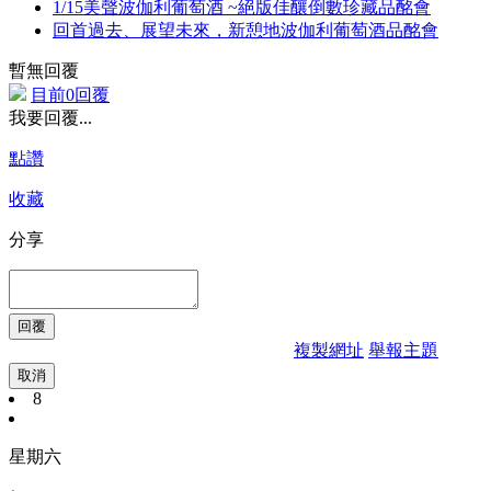
1/15美聲波伽利葡萄酒 ~絕版佳釀倒數珍藏品酩會
回首過去、展望未來，新憩地波伽利葡萄酒品酩會
暫無回覆
目前0回覆
我要回覆...
點讚
收藏
分享
複製網址
舉報主題
取消
8
星期六