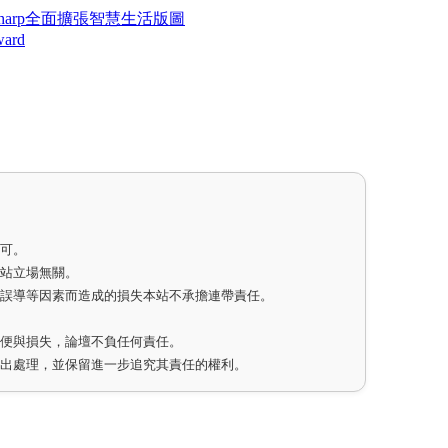
Sharp全面擴張智慧生活版圖
ard
即可。
網站立場無關。
因誤導等因素而造成的損失本站不承擔連帶責任。
不便與損失，論壇不負任何責任。
作出處理，並保留進一步追究其責任的權利。