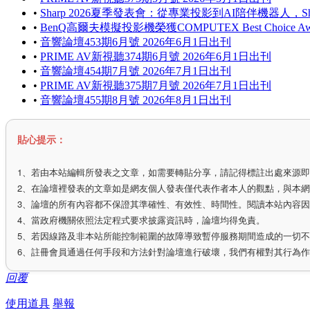
•
Sharp 2026夏季發表會：從專業投影到AI陪伴機器人，
•
BenQ高爾夫模擬投影機榮獲COMPUTEX Best Choice Aw
•
音響論壇453期6月號 2026年6月1日出刊
•
PRIME AV新視聽374期6月號 2026年6月1日出刊
•
音響論壇454期7月號 2026年7月1日出刊
•
PRIME AV新視聽375期7月號 2026年7月1日出刊
•
音響論壇455期8月號 2026年8月1日出刊
貼心提示：
1、若由本站編輯所發表之文章，如需要轉貼分享，請記得標註出處來源
2、在論壇裡發表的文章如是網友個人發表僅代表作者本人的觀點，與本
3、論壇的所有內容都不保證其準確性、有效性、時間性。閱讀本站內容
4、當政府機關依照法定程式要求披露資訊時，論壇均得免責。
5、若因線路及非本站所能控制範圍的故障導致暫停服務期間造成的一切
6、註冊會員通過任何手段和方法針對論壇進行破壞，我們有權對其行為
回覆
使用道具
舉報