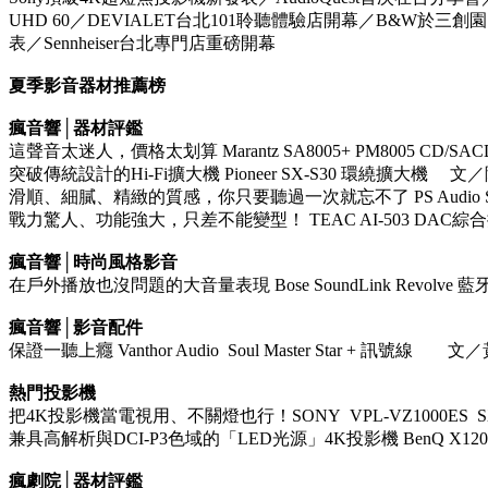
UHD 60／DEVIALET台北101聆聽體驗店開幕／B&W於三
表／Sennheiser台北專門店重磅開幕
夏季影音器材推薦榜
瘋音響│器材評鑑
這聲音太迷人，價格太划算 Marantz SA8005+ PM8005 CD
突破傳統設計的Hi-Fi擴大機 Pioneer SX-S30 環繞擴大機 文
滑順、細膩、精緻的質感，你只要聽過一次就忘不了 PS Audio Stella
戰力驚人、功能強大，只差不能變型！ TEAC AI-503 D
瘋音響│時尚風格影音
在戶外播放也沒問題的大音量表現 Bose SoundLink Revol
瘋音響│影音配件
保證一聽上癮 Vanthor Audio Soul Master Star + 訊號線 
熱門投影機
把4K投影機當電視用、不關燈也行！SONY VPL-VZ1000ES 
兼具高解析與DCI-P3色域的「LED光源」4K投影機 BenQ X12
瘋劇院│器材評鑑