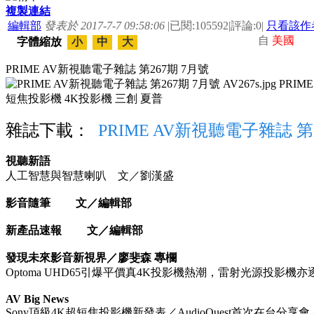
複製連結
編輯部
發表於 2017-7-7 09:58:06
|
已閱:105592
|
評論:0
|
只看該作
自
美國
字體縮放
小
中
大
PRIME AV新視聽電子雜誌 第267期 7月號
雜誌下載：
PRIME AV新視聽電子雜誌 第
視聽新語
人工智慧與智慧喇叭 文／劉漢盛
影音隨筆 文／編輯部
新產品速報 文／編輯部
發現未來影音新視界／廖斐森 專欄
Optoma UHD65引爆平價真4K投影機熱潮，雷射光源投
AV Big News
Sony頂級4K超短焦投影機新發表／AudioQuest首次在台分享會