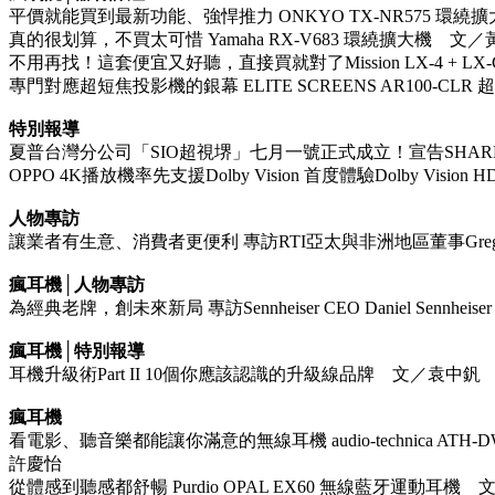
平價就能買到最新功能、強悍推力 ONKYO TX-NR575 環
真的很划算，不買太可惜 Yamaha RX-V683 環繞擴大機 文
不用再找！這套便宜又好聽，直接買就對了Mission LX-4 + LX
專門對應超短焦投影機的銀幕 ELITE SCREENS AR100-
特別報導
夏普台灣分公司「SIO超視堺」七月一號正式成立！宣告SHAR
OPPO 4K播放機率先支援Dolby Vision 首度體驗Dolby Vis
人物專訪
讓業者有生意、消費者更便利 專訪RTI亞太與非洲地區董事Gregor
瘋耳機│人物專訪
為經典老牌，創未來新局 專訪Sennheiser CEO Daniel Sennhei
瘋耳機│特別報導
耳機升級術Part II 10個你應該認識的升級線品牌 文／袁中釩
瘋耳機
看電影、聽音樂都能讓你滿意的無線耳機 audio-technica ATH
許慶怡
從體感到聽感都舒暢 Purdio OPAL EX60 無線藍牙運動耳機