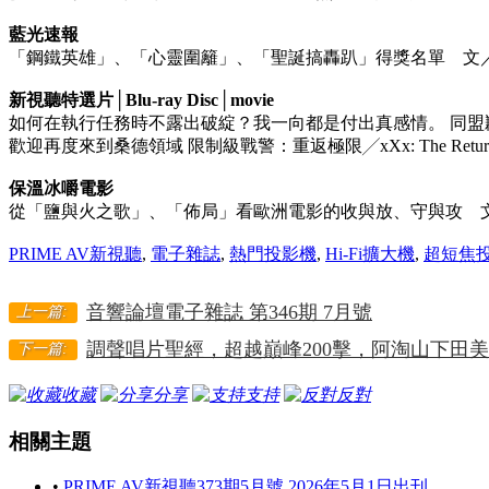
藍光速報
「鋼鐵英雄」、「心靈圍籬」、「聖誕搞轟趴」得獎名單 文
新視聽特選片│Blu-ray Disc│movie
如何在執行任務時不露出破綻？我一向都是付出真感情。 同盟鶼鰈
歡迎再度來到桑德領域 限制級戰警：重返極限╱xXx: The Return o
保溫冰嚼電影
從「鹽與火之歌」、「佈局」看歐洲電影的收與放、守與攻 
PRIME AV新視聽
,
電子雜誌
,
熱門投影機
,
Hi-Fi擴大機
,
超短焦
音響論壇電子雜誌 第346期 7月號
上一篇:
調聲唱片聖經，超越巔峰200擊，阿淘山下田美
下一篇:
收藏
分享
支持
反對
相關主題
•
PRIME AV新視聽373期5月號 2026年5月1日出刊