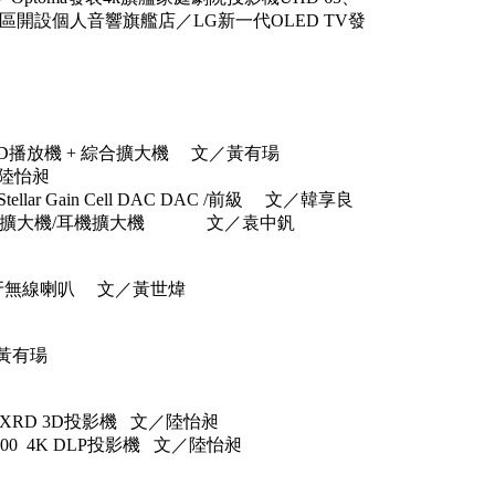
創園區開設個人音響旗艦店／LG新一代OLED TV發
/SACD播放機 + 綜合擴大機 文／黃有瑒
／陸怡昶
r Gain Cell DAC DAC /前級 文／韓享良
AC綜合擴大機/耳機擴大機 文／袁中釩
ve 藍牙無線喇叭 文／黃世煒
文／黃有瑒
SXRD 3D投影機 文／陸怡昶
000 4K DLP投影機 文／陸怡昶