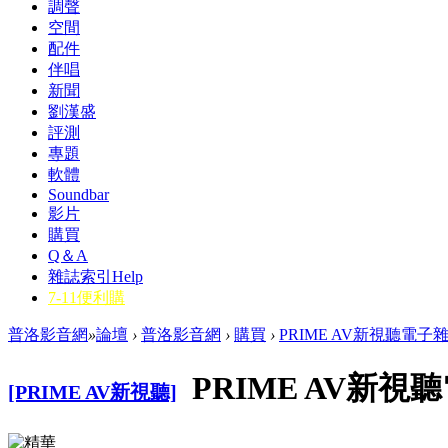
調聲
空間
配件
伴唱
新聞
劉漢盛
評測
專題
軟體
Soundbar
影片
購買
Q＆A
雜誌索引
Help
7-11便利購
普洛影音網
»
論壇
›
普洛影音網
›
購買
›
PRIME AV新視聽電子雜
PRIME AV新視
[PRIME AV新視聽]