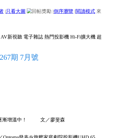
者
|
只看大圖
|
倒序瀏覽
|
閱讀模式
來
267期 7月號
影機亦逐漸增溫中！ 文／廖斐森
／Optoma發表4k旗艦家庭劇院投影機UHD 65、