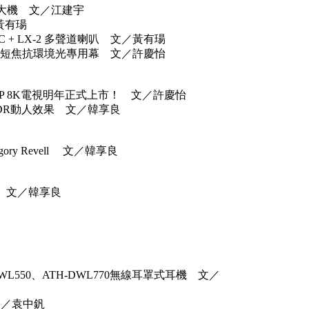
繞擴大機 文／江建宇
／黃有瑒
-C + LX-2 多聲道喇叭 文／黃有瑒
CLR 超短焦抗環境光專用幕 文／許慶怡
P 8K電視明年正式上市！ 文／許慶怡
ion HDR動人效果 文／韓享良
y Revell 文／韓享良
ser 文／韓享良
-DWL550、ATH-DWL770無線耳罩式耳機 文／
 文／袁中釩