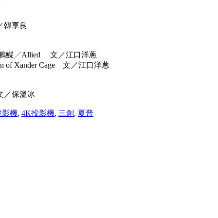
／韓享良
╱Allied 文／江口洋蔥
f Xander Cage 文／江口洋蔥
文／保溫冰
投影機
,
4K投影機
,
三創
,
夏普