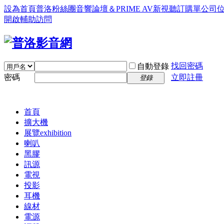
設為首頁
普洛粉絲團
音響論壇＆PRIME AV新視聽訂購單
公司
開啟輔助訪問
找回密碼
自動登錄
密碼
立即註冊
登錄
首頁
擴大機
展覽
exhibition
喇叭
黑膠
訊源
電視
投影
耳機
線材
電源