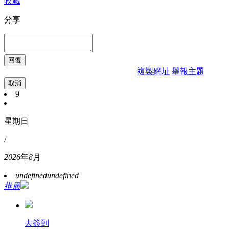
收藏
分享
複製網址
舉報主題
取消
9
星期日
/
2026
年
8
月
undefined
undefined
推廣
去簽到