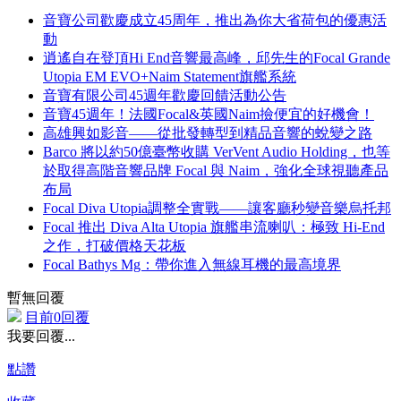
音寶公司歡慶成立45周年，推出為你大省荷包的優惠活
動
逍遙自在登頂Hi End音響最高峰，邱先生的Focal Grande
Utopia EM EVO+Naim Statement旗艦系統
音寶有限公司45週年歡慶回饋活動公告
音寶45週年！法國Focal&英國Naim撿便宜的好機會！
高雄興如影音——從批發轉型到精品音響的蛻變之路
Barco 將以約50億臺幣收購 VerVent Audio Holding，也等
於取得高階音響品牌 Focal 與 Naim，強化全球視聽產品
布局
Focal Diva Utopia調整全實戰——讓客廳秒變音樂烏托邦
Focal 推出 Diva Alta Utopia 旗艦串流喇叭：極致 Hi-End
之作，打破價格天花板
Focal Bathys Mg：帶你進入無線耳機的最高境界
暫無回覆
目前0回覆
我要回覆...
點讚