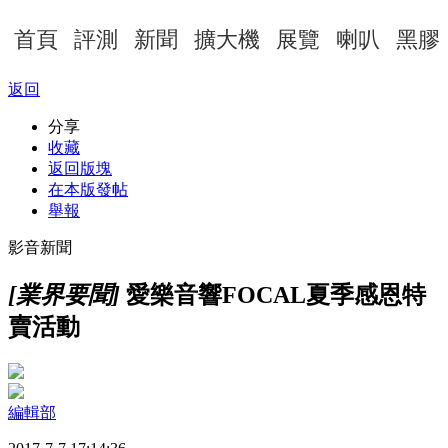
首頁
評測
新聞
擴大機
展覽
喇叭
黑膠
返回
分享
收藏
返回版塊
在本版發帖
舉報
影音新聞
[業界要聞]
愛樂音響FOCAL夏季感恩特
賣活動
編輯部