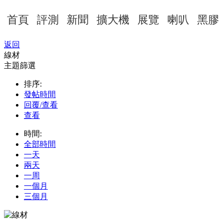
首頁
評測
新聞
擴大機
展覽
喇叭
黑膠
返回
線材
主題篩選
排序:
發帖時間
回覆/查看
查看
時間:
全部時間
一天
兩天
一周
一個月
三個月