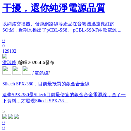
干擾，還你純淨電源品質
以網路交換器、發燒網路線等產品在音響圈迅速竄紅的
SOtM，近期又推出了pCBL-SS8、 pCBL-SS8-F兩款電源 ...
0
0
129102
洪瑞鋒
編輯
2020-4-6發布
[
電源線
]
Siltech SPX-380，目前最抵買的銀金合金線
這條SPX-380是Siltech目前最便宜的銀金合金電源線，查了一
下資料，才發現Siltech SPX-38 ...
5
0
0