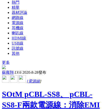
熱門
精華
器材評論
網路線
電源線
耳機線
喇叭線
HDMI線
USB線
訊號線
其他
更多
蘇雍翔
LV.6
2020-8-28發布
[
電源線
]
SOtM pCBL-SS8、 pCBL-
SS8-F兩款電源線：消除EMI