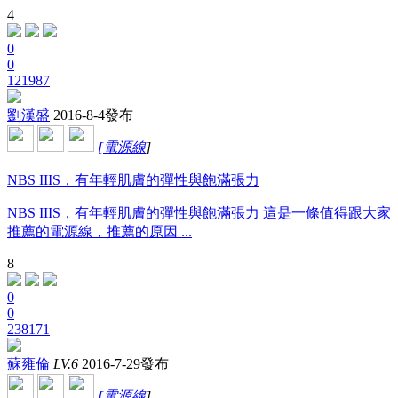
4
0
0
121987
劉漢盛
2016-8-4發布
[
電源線
]
NBS IIIS，有年輕肌膚的彈性與飽滿張力
NBS IIIS，有年輕肌膚的彈性與飽滿張力 這是一條值得跟大家
推薦的電源線，推薦的原因 ...
8
0
0
238171
蘇雍倫
LV.6
2016-7-29發布
[
電源線
]