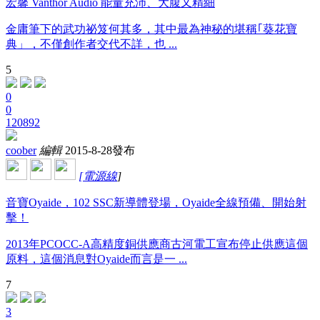
宏馨 Vanthor Audio 能量充沛、大腹又精細
金庸筆下的武功祕笈何其多，其中最為神秘的堪稱｢葵花寶
典」，不僅創作者交代不詳，也 ...
5
0
0
120892
coober
編輯
2015-8-28發布
[
電源線
]
音寶Oyaide，102 SSC新導體登場，Oyaide全線預備、開始射
擊！
2013年PCOCC-A高精度銅供應商古河電工宣布停止供應這個
原料，這個消息對Oyaide而言是一 ...
7
3