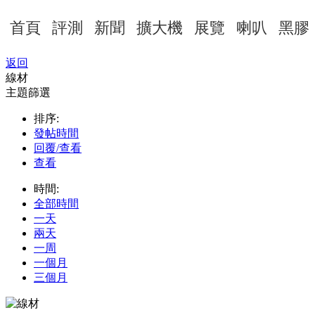
首頁
評測
新聞
擴大機
展覽
喇叭
黑膠
返回
線材
主題篩選
排序:
發帖時間
回覆/查看
查看
時間:
全部時間
一天
兩天
一周
一個月
三個月