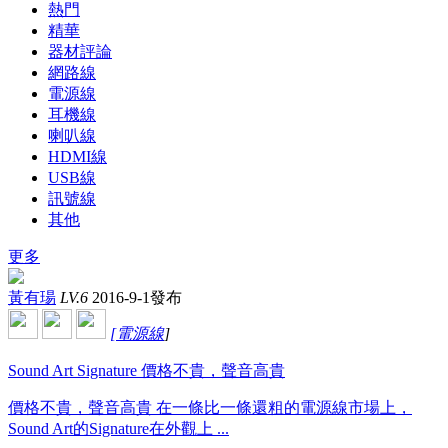
熱門
精華
器材評論
網路線
電源線
耳機線
喇叭線
HDMI線
USB線
訊號線
其他
更多
黃有瑒
LV.6
2016-9-1發布
[
電源線
]
Sound Art Signature 價格不貴，聲音高貴
價格不貴，聲音高貴 在一條比一條還粗的電源線市場上，
Sound Art的Signature在外觀上 ...