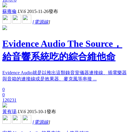
蘇雍倫
LV.6
2015-11-26發布
[
電源線
]
Evidence Audio The Source，
給音響系統吃的綜合維他命
Evidence Audio就是以推出這類錄音室儀器連接線、插電樂器
與音箱的連接線或是效果器、麥克風等串接 ...
0
0
120231
黃有瑒
LV.6
2015-10-1發布
[
電源線
]