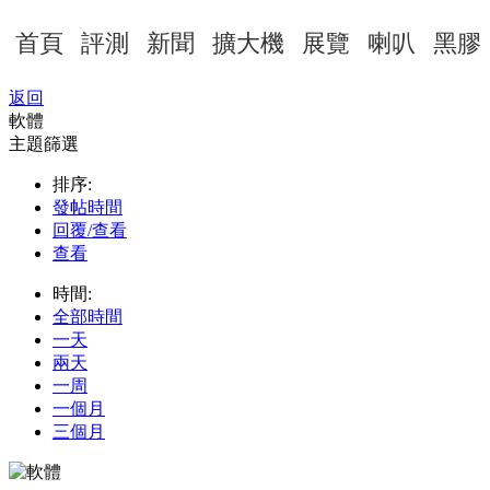
首頁
評測
新聞
擴大機
展覽
喇叭
黑膠
返回
軟體
主題篩選
排序:
發帖時間
回覆/查看
查看
時間:
全部時間
一天
兩天
一周
一個月
三個月