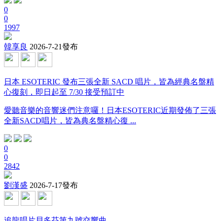
0
0
1997
韓享良
2026-7-21發布
日本 ESOTERIC 發布三張全新 SACD 唱片，皆為經典名盤精
心復刻，即日起至 7/30 接受預訂中
愛聽音樂的音響迷們注意囉！日本ESOTERIC近期發佈了三張
全新SACD唱片，皆為典名盤精心復 ...
0
0
2842
劉漢盛
2026-7-17發布
追龍唱片貝多芬第九號交響曲