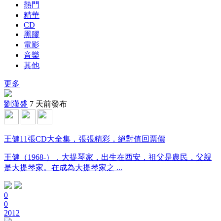
熱門
精華
CD
黑膠
電影
音樂
其他
更多
劉漢盛
7 天前發布
王健11張CD大全集，張張精彩，絕對值回票價
王健（1968-），大提琴家，出生在西安，祖父是農民，父親
是大提琴家。在成為大提琴家之 ...
0
0
2012