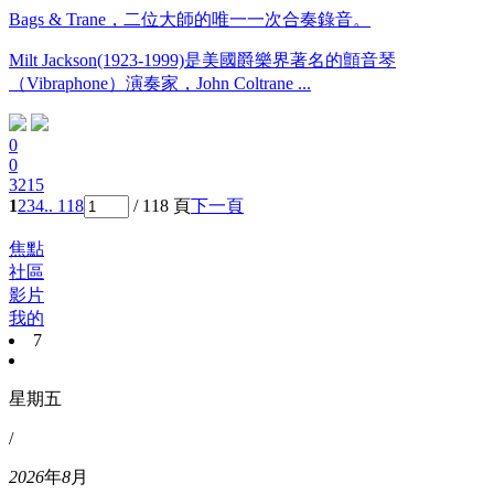
Bags & Trane，二位大師的唯一一次合奏錄音。
Milt Jackson(1923-1999)是美國爵樂界著名的顫音琴
（Vibraphone）演奏家，John Coltrane ...
0
0
3215
1
2
3
4
.. 118
/ 118 頁
下一頁
焦點
社區
影片
我的
7
星期五
/
2026
年
8
月