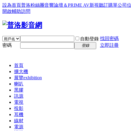
設為首頁
普洛粉絲團
音響論壇＆PRIME AV新視聽訂購單
公司
開啟輔助訪問
找回密碼
自動登錄
密碼
立即註冊
登錄
首頁
擴大機
展覽
exhibition
喇叭
黑膠
訊源
電視
投影
耳機
線材
電源