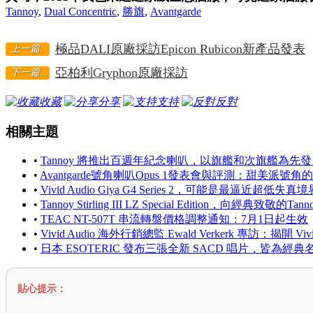
Tannoy
,
Dual Concentric
,
勝旗
,
Avantgarde
極品DALI原廠採訪Epicon Rubicon新產品發表
上一篇:
亞柏利Gryphon原廠採訪
下一篇:
收藏
分享
支持
反對
相關主題
•
Tannoy 將推出百週年紀念喇叭，以旗艦和次旗艦為
•
Avantgarde號角喇叭Opus 1發表會與評測：甜美派號
•
Vivid Audio Giya G4 Series 2，可能是最逼近超低失
•
Tannoy Stirling III LZ Special Edition，向經典致敬
•
TEAC NT-507T 串流轉盤價格調整通知：7月1日起生效
•
Vivid Audio 海外行銷總監 Ewald Verkerk 專訪：揭開
•
日本 ESOTERIC 發布三張全新 SACD 唱片，皆為經
貼心提示：