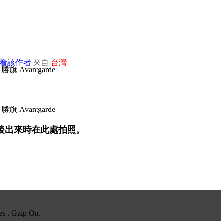
看該作者
來自
台灣
後出來時在此處拍照。
es , Gzip On.