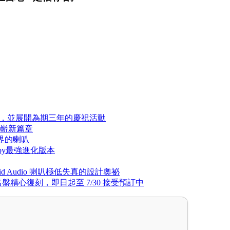
先發，並展開為期三年的慶祝活動
角的嶄新篇章
真境界的喇叭
的Tannoy最強進化版本
 Vivid Audio 喇叭極低失真的設計奧祕
典名盤精心復刻，即日起至 7/30 接受預訂中