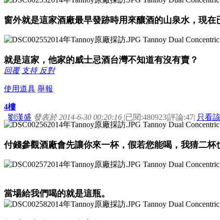
窗外就是這家酒廠最早發跡時用來釀酒的山泉水，現在
就是這家，他家的威士忌酒台灣不知道有沒有賣？
回覆
支持
反對
使用道具
舉報
4樓
劉漢盛
發表於 2014-6-30 00:20:16
|
已閱:480923
|
評論:47
|
只看
付錢參觀酒廠會先讓你來一杯，假若您能喝，我猜二杯
當場給我們喝的就是這瓶。