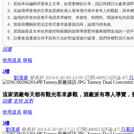
1、若由本站編輯所發表之文章，如需要轉貼分享，請記得標註出處來源
2、在論壇裡發表的文章如是網友個人發表僅代表作者本人的觀點，與本
3、論壇的所有內容都不保證其準確性、有效性、時間性。閱讀本站內容
4、當政府機關依照法定程式要求披露資訊時，論壇均得免責。
5、若因線路及非本站所能控制範圍的故障導致暫停服務期間造成的一切
6、註冊會員通過任何手段和方法針對論壇進行破壞，我們有權對其行為
回覆
使用道具
舉報
2樓
劉漢盛
發表於 2014-6-30 00:13:05
|
已閱:480923
|
評論:47
|
只
這家酒廠每天都有觀光客來參觀，酒廠派有專人導覽，
回覆
支持
反對
使用道具
舉報
3樓
劉漢盛
發表於 2014-6-30 00:17:22
|
已閱:480923
|
評論:47
|
只看