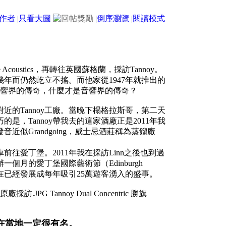
作者
|
只看大圖
|
倒序瀏覽
|
閱讀模式
Acoustics，再轉往英國蘇格蘭，採訪Tannoy。
十幾年而仍然屹立不搖。而他家從1947年就推出的
這不是音響界的傳奇，什麼才是音響界的傳奇？
的Tannoy工廠。當晚下榻格拉斯哥，第二天
是，Tannoy帶我去的這家酒廠正是2011年我
發音近似
Grandgoing
，威士忌酒莊稱為蒸餾廠
往愛丁堡。2011年我在採訪Linn之後也到過
辦一個月的愛丁堡國際藝術節
（Edinburgh
現在已經發展成每年吸引25萬遊客湧入的盛事。
廠在當地一定很有名。