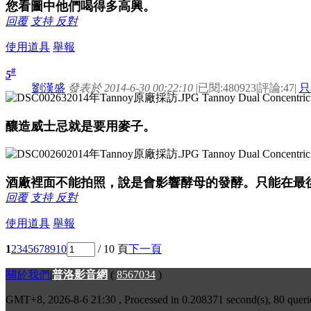
您看圖中他們喝得多高興。
回覆
支持
反對
使用道具
舉報
#
5
劉漢盛
發表於 2014-6-30 00:22:10
|
已閱:480923
|
評論:47
|
只
釀造威士忌就是要用麥子。
酒廠裡面不能拍照，說是會影響酵母的發酵。只能在最
回覆
支持
反對
使用道具
舉報
1
2
3
4
5
6
7
8
9
10
/ 10 頁
下一頁
關於我們
|
普洛影音網
(
8567034
)
GMT+8, 2026-8-6 21:30
, Processed in 0.208371 second(s), 80 queri