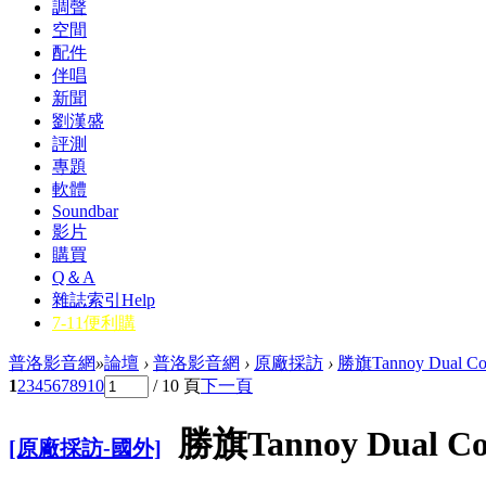
調聲
空間
配件
伴唱
新聞
劉漢盛
評測
專題
軟體
Soundbar
影片
購買
Q＆A
雜誌索引
Help
7-11便利購
普洛影音網
»
論壇
›
普洛影音網
›
原廠採訪
›
勝旗Tannoy Dual C
1
2
3
4
5
6
7
8
9
10
/ 10 頁
下一頁
勝旗Tannoy Dual C
[原廠採訪-國外]