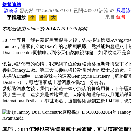
複製連結
劉漢盛
發表於 2014-6-30 00:11:21
|
已閱:480923
|
評論:47
|
只看該
來自
台灣
字體縮放
小
中
大
本帖最後由 admin 於 2014-7-25 13:36 編輯
2014年五月，我在慕尼黑音響展之後，先去採訪德國Avantgarde 
Tannoy，這家創立於1926年的老牌喇叭廠，竟然能夠歷經八
Dual Concentric同軸喇叭到今天仍然傲視群倫，如果說
懷著拜訪傳奇的心情，我來到了位於蘇格蘭格拉斯哥與愛丁堡附近
參觀Tannoy工廠。第三天去參觀格拉斯哥附近的威士忌酒廠。巧的
去採訪Linn時，Linn帶我去的這家
Glengoyne Distillery
（蘇格蘭
Distillery
），
顯然這
家威士忌酒廠在當地十分有名。
參觀過酒廠之後，我們在湖邊一家小旅店的餐廳用餐，下午驅車前
愛丁堡一遊，這次算是舊地重遊。大家都知道每年八月開始舉
InternationalFestival）
舉世聞名，這個藝術節創立於1947年，
真巧，2011年我也來過這家威士忌酒廠，可見這家酒