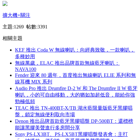
擴大機
+關注
主題:1269 帖數:3391
相關主題
KEF 推出 Coda W 無線喇叭：向經典致敬，一款喇叭，
多種妙用
無線萬歲，ELAC 推出品牌首款無線藍牙喇叭：
NAVA100
Fender 迎來 80 週年，首度推出無線喇叭 ELIE 系列和無
線耳機 MIX 系列
Audio Pro 推出 Drumfire D-2 W 和 The Drumfire II W 藍牙
喇叭，小的可自由移動，大的猶如加超低音，能給你強
勁極低頻
TEAC 推出 TN-400BT-X/TB 湖水藍限量版藍牙黑膠唱
盤，鎖定無線便利取向市場
Denon 推出品牌首款藍牙黑膠唱盤 DP-500BT：還標榜
能讓黑膠美聲進行多房間分享
Sony PS-LX3BT、PS-LX5BT黑膠唱盤發表會：主打