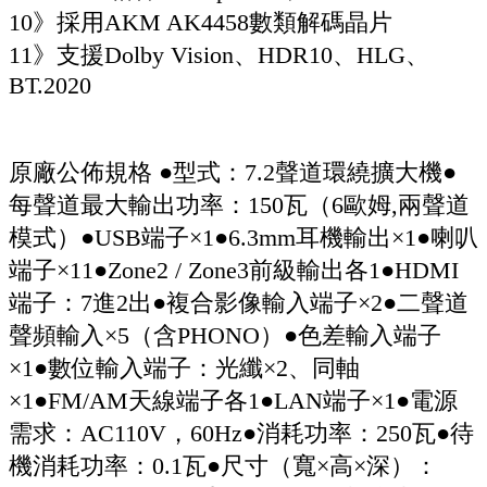
10》採用AKM AK4458數類解碼晶片
11》支援Dolby Vision、HDR10、HLG、
BT.2020
原廠公佈規格 ●型式：7.2聲道環繞擴大機●
每聲道最大輸出功率：150瓦（6歐姆,兩聲道
模式）●USB端子×1●6.3mm耳機輸出×1●喇叭
端子×11●Zone2 / Zone3前級輸出各1●HDMI
端子：7進2出●複合影像輸入端子×2●二聲道
聲頻輸入×5（含PHONO）●色差輸入端子
×1●數位輸入端子：光纖×2、同軸
×1●FM/AM天線端子各1●LAN端子×1●電源
需求：AC110V，60Hz●消耗功率：250瓦●待
機消耗功率：0.1瓦●尺寸（寬×高×深）：