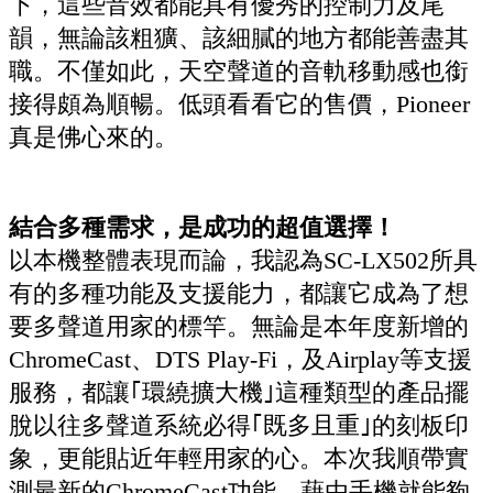
下，這些音效都能具有優秀的控制力及尾
韻，無論該粗獷、該細膩的地方都能善盡其
職。不僅如此，天空聲道的音軌移動感也銜
接得頗為順暢。低頭看看它的售價，Pioneer
真是佛心來的。
結合多種需求，是成功的超值選擇！
以本機整體表現而論，我認為SC-LX502所具
有的多種功能及支援能力，都讓它成為了想
要多聲道用家的標竿。無論是本年度新增的
ChromeCast、DTS Play-Fi，及Airplay等支援
服務，都讓｢環繞擴大機｣這種類型的產品擺
脫以往多聲道系統必得｢既多且重｣的刻板印
象，更能貼近年輕用家的心。本次我順帶實
測最新的ChromeCast功能，藉由手機就能夠