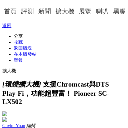
首頁
評測
新聞
擴大機
展覽
喇叭
黑膠
返回
分享
收藏
返回版塊
在本版發帖
舉報
擴大機
[環繞擴大機]
支援Chromcast與DTS
Play-Fi，功能超豐富！ Pioneer SC-
LX502
Gavin_Yuan
編輯