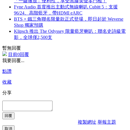
「一鍵播放」便利性，享受黑膠美聲零門檻！
Fyne Audio 首度推出主動式無線喇叭 Cubitt 5：支援
96/24、高階藍牙，帶HDMI eARC
BTS × 鐵三角聯名限量款正式登場，即日起於 Weverse
Shop 獨家預購
Klipsch 推出 The Odyssey 限量藍牙喇叭：聯名史詩級電
影，全球僅2,500支
暫無回覆
目前0回覆
我要回覆...
點讚
收藏
分享
複製網址
舉報主題
取消