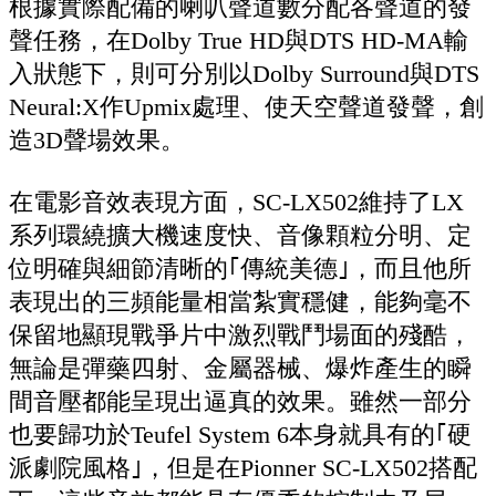
根據實際配備的喇叭聲道數分配各聲道的發
聲任務，在Dolby True HD與DTS HD-MA輸
入狀態下，則可分別以Dolby Surround與DTS
Neural:X作Upmix處理、使天空聲道發聲，創
造3D聲場效果。
在電影音效表現方面，SC-LX502維持了LX
系列環繞擴大機速度快、音像顆粒分明、定
位明確與細節清晰的｢傳統美德｣，而且他所
表現出的三頻能量相當紮實穩健，能夠毫不
保留地顯現戰爭片中激烈戰鬥場面的殘酷，
無論是彈藥四射、金屬器械、爆炸產生的瞬
間音壓都能呈現出逼真的效果。雖然一部分
也要歸功於Teufel System 6本身就具有的｢硬
派劇院風格｣，但是在Pionner SC-LX502搭配