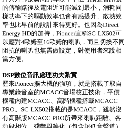
的傳輸路徑及電阻近可能減到最小，消耗同
樣功率下的驅動效率也會有感提升、散熱效
率也比早前的設計來得更好。也因為Direct
Energy HD的加持，Pioneer宣稱SC-LX502可
以應對4歐姆至16歐姆的喇叭，而且切換不同
阻抗的喇叭也無需做設定，對使用者來說相
當方便。
DSP數位音訊處理功夫紮實
歷來Pioneer擴大機的強項，就是搭載了取自
專業錄音室的MCACC音場校正技術，平價
機種內建MCACC、高階機種搭載MCACC
PRO。SC-LX502搭載的是MCACC，雖然沒
有高階版MCACC PRO所帶來喇叭距離、各
頻段相位、殘響與等化（包含超低音聲道）