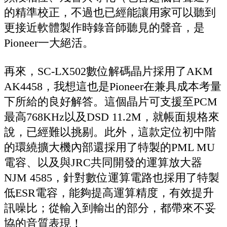
的精準校正，不過也已經能讓用家可以聽到
更接近軟體製作時錄音師聽見的聲音，是
Pioneer一大絕活。
再來，SC-LX502數位解碼晶片採用了AKM
AK4458，我想這也是Pioneer在兼具成本考量
下所給的良好解答。這個晶片可支援至PCM
最高768KHz以及DSD 11.2M，就帳面規格來
說，已經難以挑剔。此外，這款定位初中階
的環繞擴大機內部還採用了特製的PML MU
電容、以及與JRC共同開發的運算放大器
NJM 4585，針對數位運算電路也採用了特製
低ESR電容，能夠提高運算精度，有效提升
訊噪比；從輸入到輸出的部分，都帶來不妥
協的音質表現！