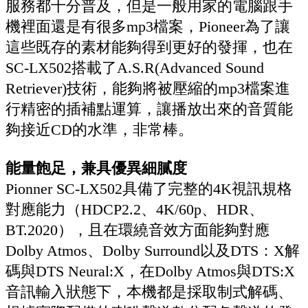
服務都十分普及，但是一般用家的電腦跟手
機裡面還是有很多mp3檔案，Pioneer為了讓
這些既存的素材能夠得到更好的發揮，也在
SC-LX502搭載了A.S.R(Advanced Sound
Retriever)技術，能夠將被壓縮的mp3檔案進
行精密的插補點運算，讓播放出來的音質能
夠接近CD的水準，非常棒。
能量飽足，兼具優異細膩度
Pionner SC-LX502具備了完整的4K視訊規格
對應能力（HDCP2.2、4K/60p、HDR、
BT.2020），且在環繞音效方面能夠對應
Dolby Atmos、Dolby Surround以及DTS：X解
碼與DTS Neural:X，在Dolby Atmos與DTS:X
音訊輸入狀態下，本機都是採取制式解碼、