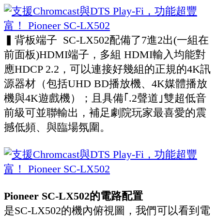
▍背板端子 SC-LX502配備了7進2出(一組在
前面板)HDMI端子，多組 HDMI輸入均能對
應HDCP 2.2，可以連接好幾組的正規的4K訊
源器材（包括UHD BD播放機、4K媒體播放
機與4K遊戲機）；且具備｢.2聲道｣雙超低音
前級可並聯輸出，補足劇院玩家最喜愛的震
撼低頻、與臨場氛圍。
Pioneer SC-LX502的電路配置
是SC-LX502的機內俯視圖，我們可以看到電