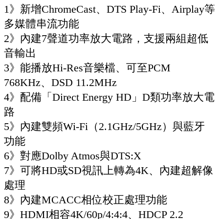
1》新增ChromeCast、DTS Play-Fi、Airplay等
多媒體串流功能
2》內建7聲道功率放大電路，支援兩組超低
音輸出
3》能播放Hi-Res音樂檔、可至PCM
768KHz、DSD 11.2MHz
4》配備「Direct Energy HD」D類功率放大電
路
5》內建雙頻Wi-Fi（2.1GHz/5GHz）與藍牙
功能
6》對應Dolby Atmos與DTS:X
7》可將HD或SD視訊上轉為4K、內建超解像
處理
8》內建MCACC相位校正處理功能
9》HDMI相容4K/60p/4:4:4、HDCP 2.2