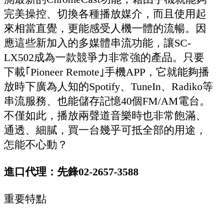
完美操控、切換各種播放媒介，而且使用起
來相當直覺，更能感受人機一體的流暢。因
應這些新加入的多媒體串流功能，讓SC-
LX502成為一款競爭力非常強的產品。只要
下載｢Pioneer Remote｣手機APP，它就能夠播
放時下廣為人知的Spotify、TuneIn、Radiko等
串流服務、也能儲存記憶40個FM/AM電台。
不僅如此，播放兩聲道音樂時也非常飽滿、
通透、細膩，買一台幾乎可抵全部的用途，
怎能不心動？
進口代理：先鋒02-2657-3588
重要特點