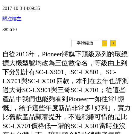
2017-10-3 14:09:35
關注樓主
88561
0
字體縮放
－
＋
自從2016年，Pioneer將旗下頂級系列的環繞
擴大機型號均改為三位數命名，等級由上到
下分別計有SC-LX901、SC-LX801、SC-
LX701與SC-LX501四款，本刊在去年也評測
過大哥SC-LX901與三哥SC-LX701；從這些
產品中我們也能夠看到Pioneer一如往常｢慷
慨｣，給予這些年度新品非常多｢好料｣，實力
比舊款產品顯著提升，不過稍嫌可惜的是比
SC-LX701價格低一階的SC-LX501當時並沒