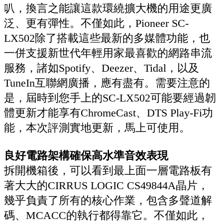
叭，換言之能讓這款環繞擴大機的用途更廣
泛、更有彈性。不僅如此，Pioneer SC-
LX502除了搭載這些最新的多媒體功能，也
一併支援新世代年輕用家最喜歡的網路串流
服務，諸如Spotify、Deezer、Tidal，以及
TuneIn互聯網廣播，應有盡有。需要注意的
是，屆時到您手上的SC-LX502可能要經過韌
體更新才能享有ChromeCast、DTS Play-Fi功
能，本次評測實地更新，馬上可使用。
良好電路架構確保高水準音效表現
拆開機箱後，可以看到最上面一層電路板有
著大大的CIRRUS LOGIC CS49844A晶片，
幾乎負責了所有的核心作業，包含多聲道解
碼、MCACC的執行都得靠它。不僅如此，