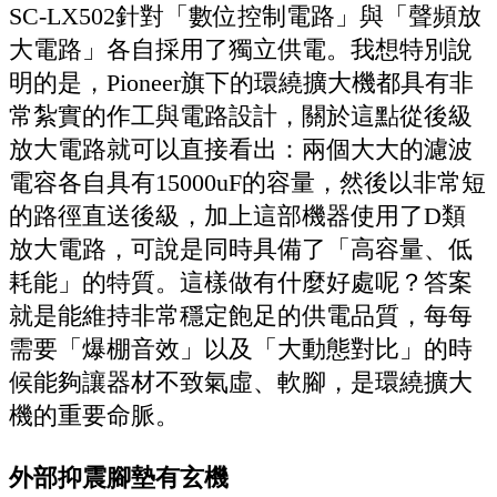
SC-LX502針對「數位控制電路」與「聲頻放
大電路」各自採用了獨立供電。我想特別說
明的是，Pioneer旗下的環繞擴大機都具有非
常紮實的作工與電路設計，關於這點從後級
放大電路就可以直接看出：兩個大大的濾波
電容各自具有15000uF的容量，然後以非常短
的路徑直送後級，加上這部機器使用了D類
放大電路，可說是同時具備了「高容量、低
耗能」的特質。這樣做有什麼好處呢？答案
就是能維持非常穩定飽足的供電品質，每每
需要「爆棚音效」以及「大動態對比」的時
候能夠讓器材不致氣虛、軟腳，是環繞擴大
機的重要命脈。
外部抑震腳墊有玄機