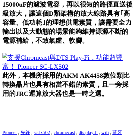
15000uF的濾波電容，再以很短的路徑直送後
級放大，讓這個D類架構的放大線路具有｢高
容量、低功耗｣的理想供電素質，讓需要全力
輸出以及大動態的場景能夠維持源源不斷的
電源補給，不致氣虛、軟腳。
此外，本機所採用的AKM AK4458數位類比
轉換晶片也具有相當不錯的素質，且一旁採
用的JRC運算放大器也是一時之選。
Pioneer
,
先鋒
,
sc-lx502
,
chromecast
,
dts play-fi
,
wifi
,
藍牙