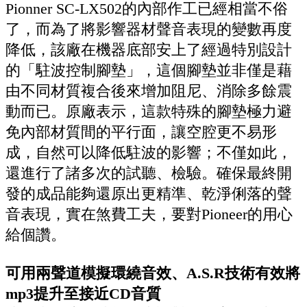
Pionner SC-LX502的內部作工已經相當不俗
了，而為了將影響器材聲音表現的變數再度
降低，該廠在機器底部安上了經過特別設計
的「駐波控制腳墊」，這個腳墊並非僅是藉
由不同材質複合後來增加阻尼、消除多餘震
動而已。原廠表示，這款特殊的腳墊極力避
免內部材質間的平行面，讓空腔更不易形
成，自然可以降低駐波的影響；不僅如此，
還進行了諸多次的試聽、檢驗。確保最終開
發的成品能夠還原出更精準、乾淨俐落的聲
音表現，實在煞費工夫，要對Pioneer的用心
給個讚。
可用兩聲道模擬環繞音效、A.S.R技術有效將
mp3提升至接近CD音質