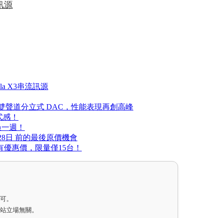
訊源
la X3串流訊源
的雙聲道分立式 DAC，性能表現再創高峰
式感！
家過一週！
月28日 前的最後原價機會
直購有優惠價，限量僅15台！
即可。
網站立場無關。