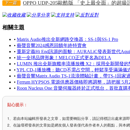
OPPO UDP-205歐酷版 「史上最全面」的超級
下一篇:
收藏
分享
支持
反對
相關主題
•
Matrix Audio推出全新網路交換器：SS-1與SS-1 Pro
•
藝聲音響2024感恩回饋年終特賣會
•
重新定義Hi End訊源的面貌：AURALiC發表新世代Aqui
•
統一全球品牌形象！MELCO正式更名為DELA
•
LUMIN 推出全新旗艦串流播放機 X2：採用全新開發
•
YPL CD-1播放機：聽CD不需占空間，輕鬆享受滿滿儀
•
藝聲音響Matrix Audio TS-1流浪體驗計畫，帶TS-1回
•
Ferrum HYPSOS 電源供應器價格即將調整，請把握 5
•
Roon Nucleus One 音樂伺服器終於正式抵台，首批
貼心提示：
1、若由本站編輯所發表之文章，如需要轉貼分享，請記得標註出處來源
2、在論壇裡發表的文章如是網友個人發表僅代表作者本人的觀點，與本