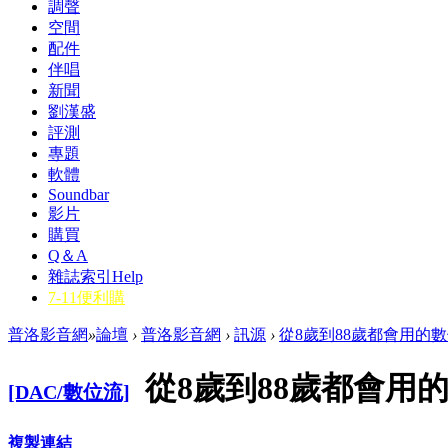
調聲
空間
配件
伴唱
新聞
劉漢盛
評測
專題
軟體
Soundbar
影片
購買
Q＆A
雜誌索引
Help
7-11便利購
普洛影音網
»
論壇
›
普洛影音網
›
訊源
›
從8歲到88歲都會用的數位轉
從8歲到88歲都會用的
[DAC/數位流]
複製連結