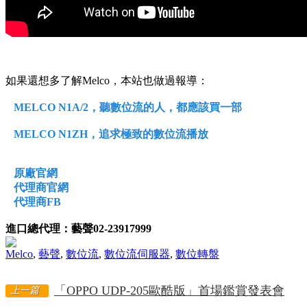
如果還想多了解Melco，本站也做過報導：
MELCO N1A/2，聽數位流的人，都應該買一部
MELCO N1ZH，追求極致的數位流播放
原廠官網
代理商官網
代理商FB
進口總代理：藝聲02-23917999
Melco
,
藝聲
,
數位流
,
數位流伺服器
,
數位轉盤
「OPPO UDP-205歐酷版」首場鑑賞發表會
上一篇: