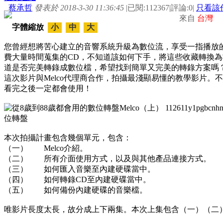
蔡承哲
發表於 2018-3-30 11:36:45
|
已閱:112367
|
評論:0
|
只看該
來自
台灣
字體縮放
小
中
大
您曾經想將苦心建立的音響系統升級為數位流，享受一指播放
費大量時間蒐集的CD，不知道該如何下手，將這些收藏轉換
道是否完美轉錄成數位檔，希望找到簡單又完美的轉錄方案嗎
這次影片與Melco代理商合作，拍攝最淺顯易懂的教學影片
看完之後一定都會使用！
本次拍攝計畫包含幾個單元，包含：
（一） Melco介紹。
（二） 所有介面使用方式，以及與其他產品連接方式。
（三） 如何匯入音樂至內建硬碟當中。
（四） 如何轉錄CD至內建硬碟當中。
（五） 如何備份內建硬碟的音樂檔。
唯影片長度太長，故分成上下兩集。本次上集包含（一）（二