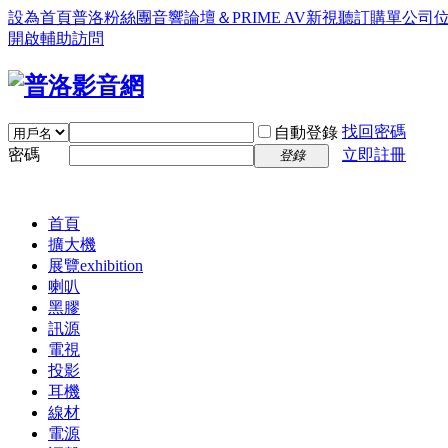
設為首頁
普洛粉絲團
音響論壇＆PRIME AV新視聽訂購單
公司
開啟輔助訪問
找回密碼
自動登錄
密碼
立即註冊
登錄
首頁
擴大機
展覽
exhibition
喇叭
黑膠
訊源
電視
投影
耳機
線材
電源