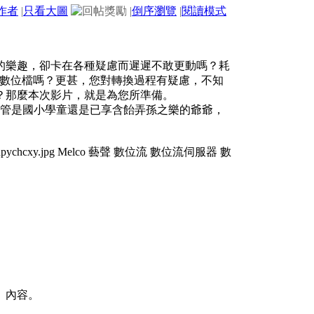
作者
|
只看大圖
|
倒序瀏覽
|
閱讀模式
的樂趣，卻卡在各種疑慮而遲遲不敢更動嗎？耗
為數位檔嗎？更甚，您對轉換過程有疑慮，不知
？那麼本次影片，就是為您所準備。
。不管是國小學童還是已享含飴弄孫之樂的爺爺，
）內容。