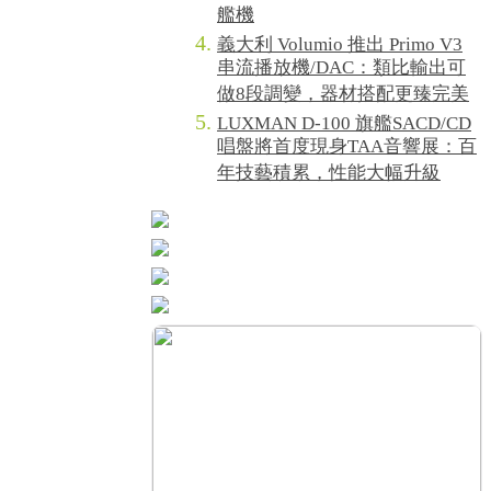
艦機
義大利 Volumio 推出 Primo V3
串流播放機/DAC：類比輸出可
做8段調變，器材搭配更臻完美
LUXMAN D-100 旗艦SACD/CD
唱盤將首度現身TAA音響展：百
年技藝積累，性能大幅升級