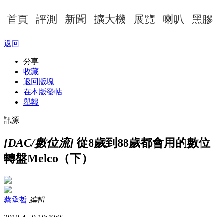
首頁
評測
新聞
擴大機
展覽
喇叭
黑膠
返回
分享
收藏
返回版塊
在本版發帖
舉報
訊源
[DAC/數位流]
從8歲到88歲都會用的數位
轉盤Melco（下）
蔡承哲
編輯