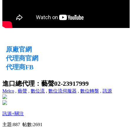
原廠官網
代理商官網
代理商FB
進口總代理：藝聲02-23917999
Melco
,
藝聲
,
數位流
,
數位流伺服器
,
數位轉盤
,
訊源
訊源
+關注
主題:887 帖數:2691