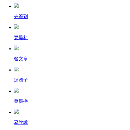
去簽到
要爆料
發文章
逛圈子
發廣播
寫說說