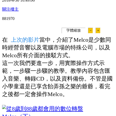
2018-4-30 10:49:06
關注樓主
88197
0
字體縮放
－
＋
在
上次的影片
當中，介紹了Melco是少數同
時經營音響以及電腦市場的特殊公司，以及
Melco所有介面的接駁方式。
這一次我們要進一步，用實際操作方式示
範，一步驟一步驟的教學。教學內容包含匯
入音樂、轉錄CD，以及資料備份。不管是國
小學童還是已享含飴弄孫之樂的爺爺，看完
之後都一定會操作Melco。