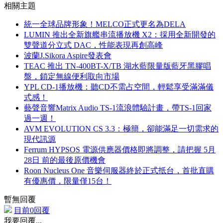
相關主題
統一全球品牌形象！MELCO正式更名為DELA
LUMIN 推出全新旗艦串流播放機 X2：採用全新開發的
雙聲道分立式 DAC，性能表現再創高峰
波蘭J.Sikora Aspire發表會
TEAC 推出 TN-400BT-X/TB 湖水藍限量版藍牙黑膠唱
盤，鎖定無線便利取向市場
YPL CD-1播放機：聽CD不需占空間，輕鬆享受滿滿儀
式感！
藝聲音響Matrix Audio TS-1流浪體驗計畫，帶TS-1回家
過一週！
AVM EVOLUTION CS 3.3：極簡，卻能滿足一切需求的
現代訊源
Ferrum HYPSOS 電源供應器價格即將調整，請把握 5月
28日 前的最後原價機會
Roon Nucleus One 音樂伺服器終於正式抵台，首批直購
有優惠價，限量僅15台！
暫無回覆
目前0回覆
我要回覆...