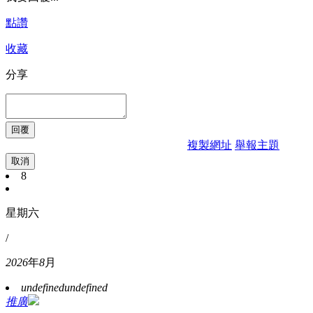
點讚
收藏
分享
複製網址
舉報主題
取消
8
星期六
/
2026
年
8
月
undefined
undefined
推廣