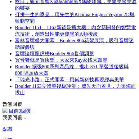
秋日，統元音響X望享涮涮屋X錫恩珍藏，美樂美食美酒
的饗宴
打拼一生的獎品，項先生的Kharma Enigma Veyron 2D與
聆聽空間
Boulder 1151、1162新後級擴大機：內含新開發的智慧電
流技術，創造出性能更優異的A類後級
富林音響盛大開幕：Boulder 866花絮展演，吸引音響迷
踴躍參與
音響論壇龍虎榜Boulder 866售價調整
買音響就是買快樂，大家來Ray家找大鼓聲
Boulder 擴張800系列產品線，推出 851 單聲道後級與
808 唱頭放大器
「瑞光小路」正式開幕！用嶄新科技再現經典風華
Boulder 1163立體聲後級評測：威先天而蓋世，力盪海而
拔山
暫無回覆
目前0回覆
我要回覆...
點讚