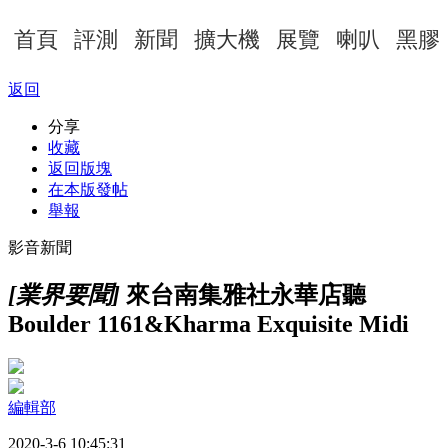
首頁
評測
新聞
擴大機
展覽
喇叭
黑膠
返回
分享
收藏
返回版塊
在本版發帖
舉報
影音新聞
[業界要聞]
來台南集雅社永華店聽
Boulder 1161&Kharma Exquisite Midi
編輯部
2020-3-6 10:45:31