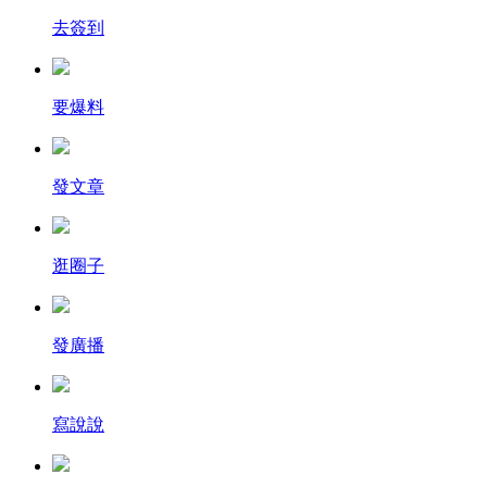
去簽到
要爆料
發文章
逛圈子
發廣播
寫說說