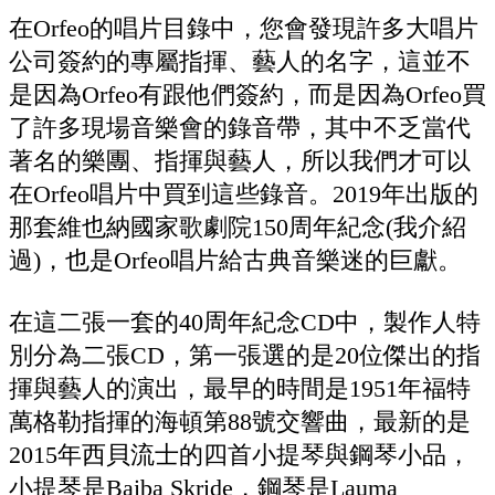
在Orfeo的唱片目錄中，您會發現許多大唱片
公司簽約的專屬指揮、藝人的名字，這並不
是因為Orfeo有跟他們簽約，而是因為Orfeo買
了許多現場音樂會的錄音帶，其中不乏當代
著名的樂團、指揮與藝人，所以我們才可以
在Orfeo唱片中買到這些錄音。2019年出版的
那套維也納國家歌劇院150周年紀念(我介紹
過)，也是Orfeo唱片給古典音樂迷的巨獻。
在這二張一套的40周年紀念CD中，製作人特
別分為二張CD，第一張選的是20位傑出的指
揮與藝人的演出，最早的時間是1951年福特
萬格勒指揮的海頓第88號交響曲，最新的是
2015年西貝流士的四首小提琴與鋼琴小品，
小提琴是Baiba Skride，鋼琴是Lauma