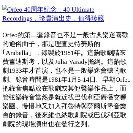
Orfeo的第二套錄音也不是一般古典樂迷喜歡
的通俗曲子，那是理查史特勞斯的
｢Arabella」，錄製於1981年。這齣歌劇請來
費雪迪斯考，以及Julia Varady擔綱。這齣歌
劇1933年才首演，也不是一般樂迷會聽的歌
劇。錄音時間是1981年1月5-14日。早期Orfeo
把錄音焦點放在歌劇或其他聲樂作品上，而
管弦樂錄音當然是就近找巴伐利亞廣播交響
樂團。慢慢地又加入拜魯特與薩爾斯堡音樂
會的錄音，後來維也納歌劇院或巴伐利亞歌
劇院的現場演出也在發行之列。