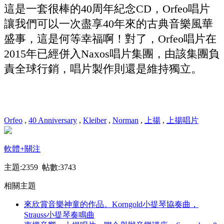
這是一套很棒的40周年紀念CD，Orfeo唱片
讓我們可以一次盡享40年來的古典音樂風華
盛事，這是何等幸福啊！對了，Orfeo唱片在
2015年已經併入Naxos唱片集團，由該集團負
責全球行銷，唱片製作則還是維持獨立。
Orfeo
,
40 Anniversary
,
Kleiber
,
Norman
,
上揚
,
上揚唱片
軟體
+關注
主題:2359 帖數:3743
相關主題
來欣賞音樂神童的作品。Korngold小提琴協奏曲，
Strauss小提琴奏鳴曲