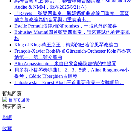
惠樺音響 x 上揚唱片，聯合舉辦音樂講座：Supraphon &
Audite & NMM，就在2025/6/21(六)
「Ravels 」弦樂四重奏、鵝媽媽組曲改編四重奏、庫普
蘭之墓改編為顫音琴與四重奏演出。
Estelle Perrault張婷雅的Promises，一張意外的驚喜
Bohuslav Martinů四首弦樂四重奏，請來嘗試他的音樂風
格
King of Kings萬王之王，精彩的巴哈管風琴改編曲
François-Xavier Roth指揮 Gürzenich-Orchester Köln布魯克
納第一、第二號交響曲
Alto Appassionato，來自巴黎音樂院熱情的中提琴
貝多芬小提琴奏鳴曲1、2、3、5號，Alina Ibragimova小
提琴，Cédric Tiberghien古鋼琴
Lutosławski、Ernest Bloch三首重要作品一次聽個夠。
暫無回覆
目前0回覆
我要回覆...
點讚
收藏