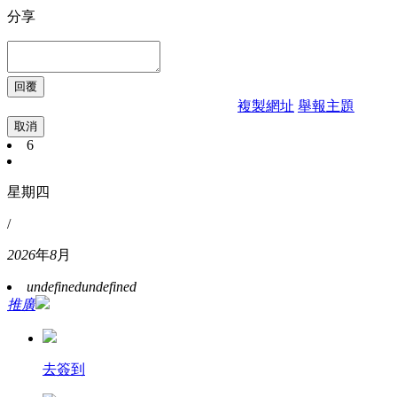
分享
複製網址
舉報主題
取消
6
星期四
/
2026
年
8
月
undefined
undefined
推廣
去簽到