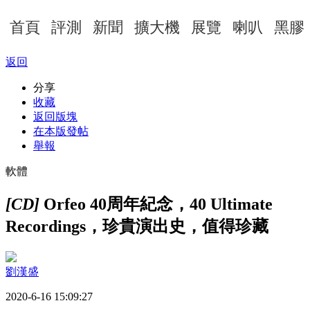
首頁
評測
新聞
擴大機
展覽
喇叭
黑膠
返回
分享
收藏
返回版塊
在本版發帖
舉報
軟體
[CD]
Orfeo 40周年紀念，40 Ultimate
Recordings，珍貴演出史，值得珍藏
劉漢盛
2020-6-16 15:09:27