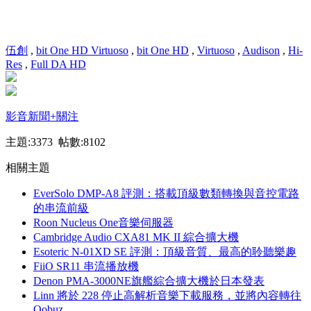
伍創
,
bit One HD Virtuoso
,
bit One HD
,
Virtuoso
,
Audison
,
Hi-
Res
,
Full DA HD
影音新聞
+關注
主題:3373 帖數:8102
相關主題
EverSolo DMP-A8 評測：搭載頂級數類轉換與音控電路
的串流前級
Roon Nucleus One音樂伺服器
Cambridge Audio CXA81 MK II 綜合擴大機
Esoteric N-01XD SE 評測：頂級音質、最高的聆聽樂趣
FiiO SR11 串流播放機
Denon PMA-3000NE旗艦綜合擴大機於日本發表
Linn 將於 228 停止高解析音樂下載服務，並將內容轉往
Qobuz