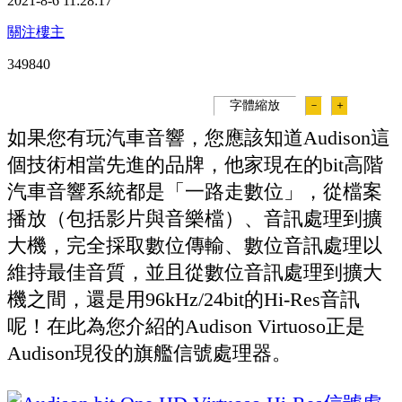
2021-8-6 11:28:17
關注樓主
34984
0
字體縮放
－
＋
如果您有玩汽車音響，您應該知道Audison這
個技術相當先進的品牌，他家現在的bit高階
汽車音響系統都是「一路走數位」，從檔案
播放（包括影片與音樂檔）、音訊處理到擴
大機，完全採取數位傳輸、數位音訊處理以
維持最佳音質，並且從數位音訊處理到擴大
機之間，還是用96kHz/24bit的Hi-Res音訊
呢！在此為您介紹的Audison Virtuoso正是
Audison現役的旗艦信號處理器。