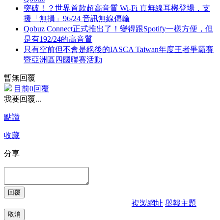
突破！？世界首款超高音質 Wi-Fi 真無線耳機登場，支
援「無損」96/24 音訊無線傳輸
Qobuz Connect正式推出了！變得跟Spotify一樣方便，但
是有192/24的高音質
只有空前但不會是絕後的IASCA Taiwan年度王者爭霸賽
暨亞洲區四國聯賽活動
暫無回覆
目前0回覆
我要回覆...
點讚
收藏
分享
複製網址
舉報主題
取消