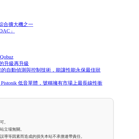
串流綜合擴大機之一
 DAC」
obuz
品的升級再升級
部搭載精確的自動偵測與控制技術，能讓性能永保最佳狀
研 Pistonik 低音單體，號稱擁有市場上最長線性衝
即可。
網站立場無關。
因誤導等因素而造成的損失本站不承擔連帶責任。