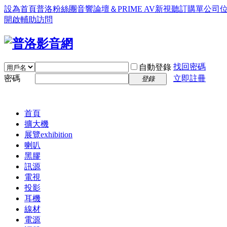
設為首頁
普洛粉絲團
音響論壇＆PRIME AV新視聽訂購單
公司
開啟輔助訪問
找回密碼
自動登錄
密碼
立即註冊
登錄
首頁
擴大機
展覽
exhibition
喇叭
黑膠
訊源
電視
投影
耳機
線材
電源