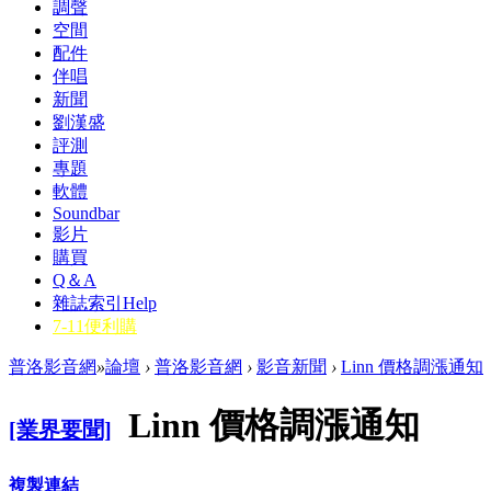
調聲
空間
配件
伴唱
新聞
劉漢盛
評測
專題
軟體
Soundbar
影片
購買
Q＆A
雜誌索引
Help
7-11便利購
普洛影音網
»
論壇
›
普洛影音網
›
影音新聞
›
Linn 價格調漲通知
Linn 價格調漲通知
[業界要聞]
複製連結