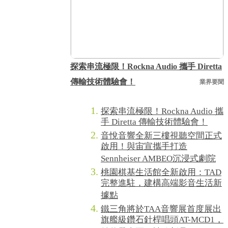
探索串流極限！Rockna Audio 攜手 Diretta
傳輸技術體驗會！
業界要聞
探索串流極限！Rockna Audio 攜
手 Diretta 傳輸技術體驗會！
音悅音響全新三樓視聽空間正式
啟用！與宙宣攜手打造
Sennheiser AMBEO沉浸式劇院
桃園棋基生活館全新啟用：TAD
完整進駐，建構高端影音生活新
據點
鐵三角將於TAA音響展首度展出
旗艦級鑽石針桿唱頭AT-MCD1，