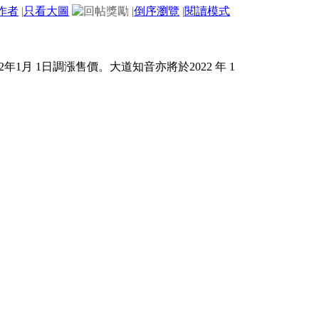
作者
|
只看大圖
|
倒序瀏覽
|
閱讀模式
1月 1日調漲售價。大道知音亦將於2022 年 1