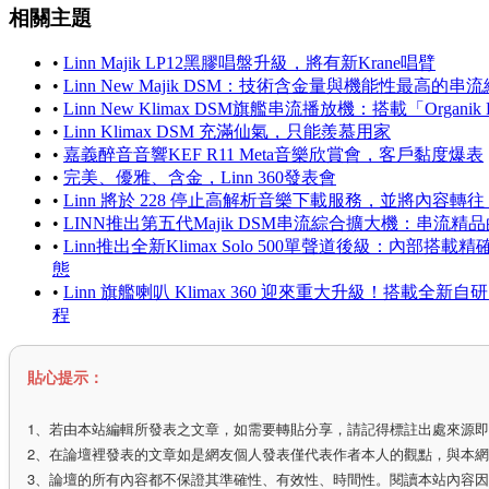
相關主題
•
Linn Majik LP12黑膠唱盤升級，將有新Krane唱臂
•
Linn New Majik DSM：技術含金量與機能性最高的
•
Linn New Klimax DSM旗艦串流播放機：搭載「Organik
•
Linn Klimax DSM 充滿仙氣，只能羨慕用家
•
嘉義醉音音響KEF R11 Meta音樂欣賞會，客戶黏度爆表
•
完美、優雅、含金，Linn 360發表會
•
Linn 將於 228 停止高解析音樂下載服務，並將內容轉往 Q
•
LINN推出第五代Majik DSM串流綜合擴大機：串流精
•
Linn推出全新Klimax Solo 500單聲道後級：內
態
•
Linn 旗艦喇叭 Klimax 360 迎來重大升級！搭載全新自
程
貼心提示：
1、若由本站編輯所發表之文章，如需要轉貼分享，請記得標註出處來源
2、在論壇裡發表的文章如是網友個人發表僅代表作者本人的觀點，與本
3、論壇的所有內容都不保證其準確性、有效性、時間性。閱讀本站內容