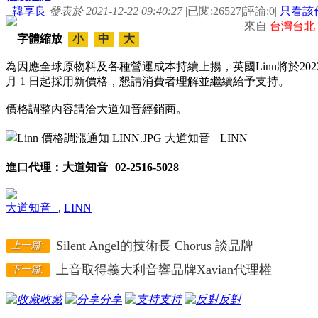
韓享良
發表於 2021-12-22 09:40:27
|
已閱:26527
|
評論:0
|
只看該
來自
台灣台北
字體縮放
小
中
大
為因應全球原物料及各種營運成本持續上揚，英國Linn將於2022年
月 1 日起採用新價格，懇請消費者理解並繼續給予支持。
價格調整內容請洽大道知音經銷商。
進口代理：大道知音 02-2516-5028
大道知音
,
LINN
Silent Angel的技術長 Chorus 談品牌
上一篇:
上音取得義大利音響品牌Xavian代理權
下一篇:
收藏
分享
支持
反對