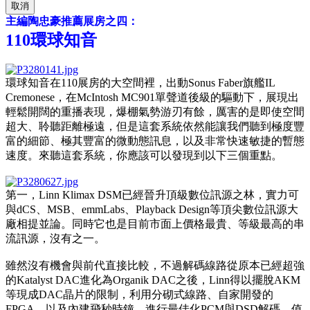
取消
主編陶忠豪推薦展房之四：
110環球知音
環球知音在110展房的大空間裡，出動Sonus Faber旗艦IL
Cremonese，在McIntosh MC901單聲道後級的驅動下，展現出
輕鬆開闊的重播表現，爆棚氣勢游刃有餘，厲害的是即使空間
超大、聆聽距離極遠，但是這套系統依然能讓我們聽到極度豐
富的細節、極其豐富的微動態訊息，以及非常快速敏捷的暫態
速度。來聽這套系統，你應該可以發現到以下三個重點。
第一，Linn Klimax DSM已經晉升頂級數位訊源之林，實力可
與dCS、MSB、emmLabs、Playback Design等頂尖數位訊源大
廠相提並論。同時它也是目前市面上價格最貴、等級最高的串
流訊源，沒有之一。
雖然沒有機會與前代直接比較，不過解碼線路從原本已經超強
的Katalyst DAC進化為Organik DAC之後，Linn得以擺脫AKM
等現成DAC晶片的限制，利用分砌式線路、自家開發的
FPGA，以及內建飛秒時鐘，進行最佳化PCM與DSD解碼。值