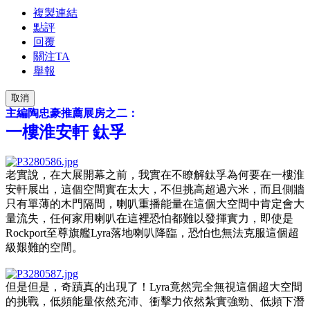
複製連結
點評
回覆
關注TA
舉報
取消
主編陶忠豪推薦展房之二：
一樓淮安軒
鈦孚
老實說，在大展開幕之前，我實在不瞭解鈦孚為何要在一樓淮
安軒展出，這個空間實在太大，不但挑高超過六米，而且側牆
只有單薄的木門隔間，喇叭重播能量在這個大空間中肯定會大
量流失，任何家用喇叭在這裡恐怕都難以發揮實力，即使是
Rockport至尊旗艦Lyra落地喇叭降臨，恐怕也無法克服這個超
級艱難的空間。
但是但是，奇蹟真的出現了！Lyra竟然完全無視這個超大空間
的挑戰，低頻能量依然充沛、衝擊力依然紮實強勁、低頻下潛