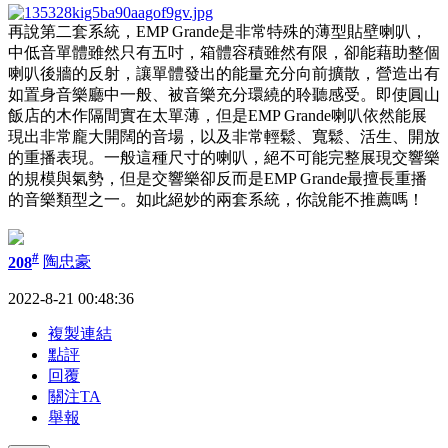
再說第二套系統，EMP Grande是非常特殊的薄型貼壁喇叭，
中低音單體雖然只有五吋，箱體容積雖然有限，卻能藉助整個
喇叭後牆的反射，讓單體發出的能量充分向前擴散，營造出有
如置身音樂廳中一般、被音樂充分環繞的聆聽感受。即使圓山
飯店的木作隔間實在太單薄，但是EMP Grande喇叭依然能展
現出非常龐大開闊的音場，以及非常輕鬆、寬鬆、活生、開放
的重播表現。一般這種尺寸的喇叭，絕不可能完整展現交響樂
的規模與氣勢，但是交響樂卻反而是EMP Grande最擅長重播
的音樂類型之一。如此絕妙的兩套系統，你說能不推薦嗎！
#
208
陶忠豪
2022-8-21 00:48:36
複製連結
點評
回覆
關注TA
舉報