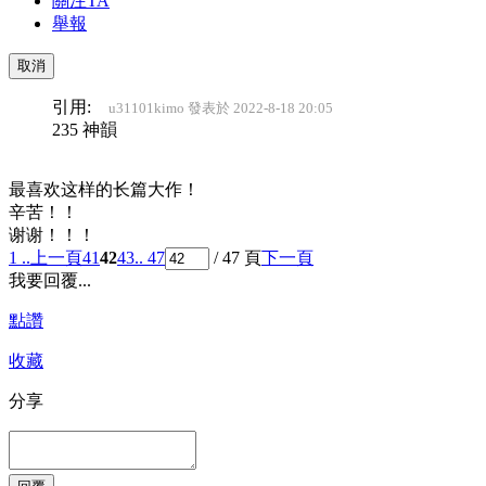
關注TA
舉報
取消
引用:
u31101kimo 發表於 2022-8-18 20:05
235 神韻
最喜欢这样的长篇大作！
辛苦！！
谢谢！！！
1 ..
上一頁
41
42
43
.. 47
/ 47 頁
下一頁
我要回覆...
點讚
收藏
分享