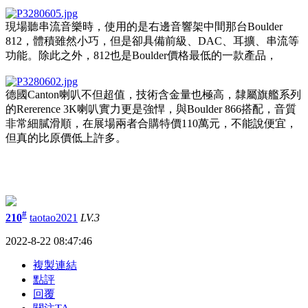
現場聽串流音樂時，使用的是右邊音響架中間那台Boulder
812，體積雖然小巧，但是卻具備前級、DAC、耳擴、串流等
功能。除此之外，812也是Boulder價格最低的一款產品，
德國Canton喇叭不但超值，技術含金量也極高，隸屬旗艦系列
的Rererence 3K喇叭實力更是強悍，與Boulder 866搭配，音質
非常細膩滑順，在展場兩者合購特價110萬元，不能說便宜，
但真的比原價低上許多。
#
210
taotao2021
LV.3
2022-8-22 08:47:46
複製連結
點評
回覆