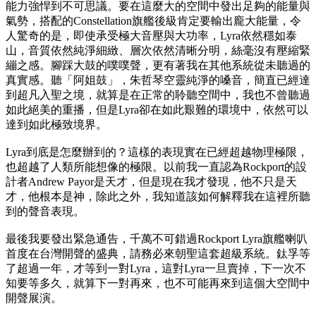
能力強悍到不可思議。要在這麼大的空間中發出足夠的能量與
氣勢，搭配的Constellation旗艦後級肯定要輸出龐大能量，令
人驚奇的是，即使承受極大音壓與大功率，Lyra依然穩如泰
山，音質依然純淨細緻、層次依然清晰分明，絲毫沒有壓縮緊
繃之感。腳踩大鼓的噗噗聲，更有著我在其他系統從未聽過的
真實感。聽「阿姐鼓」，朱哲琴空靈純淨的嗓音，簡直已經達
到超凡入聖之境，就算是在正常的聆聽空間中，我也不曾聽過
如此絕美的重播，但是Lyra卻在如此艱難的環境中，依然可以
達到如此極致境界。
Lyra到底是怎麼辦到的？這樣的表現實在已經超越物理極限，
也超越了人類所能想像的極限。以前我一直認為Rockport的設
計者Andrew Payor是天才，但是現在我才發現，他不只是天
才，他根本是神，除此之外，我知道該如何解釋我在這裡所聽
到的聲音表現。
最後我要發出緊急通告，千萬不可錯過Rockport Lyra旗艦喇叭
首度在台灣開聲的盛典，請務必來朝聖這套超級系統。鈦孚等
了超過一年，才等到一對Lyra，這對Lyra一旦賣掉，下一次不
知要等多久，就算下一對再來，也不可能再來到這個大空間中
開聲展演。