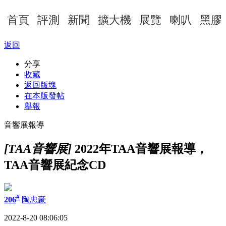
首頁
評測
新聞
擴大機
展覽
喇叭
黑膠
返回
分享
收藏
返回版塊
在本版發帖
舉報
音響展報導
[TAA音響展]
2022年TAA音響展報導，
TAA音響展紀念CD
#
206
陶忠豪
2022-8-20 08:06:05