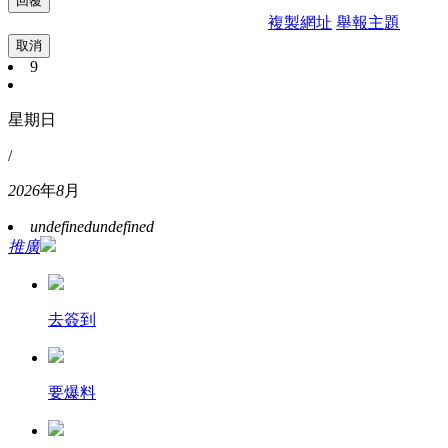
複製網址
舉報主題
取消
9
星期日
/
2026
年
8
月
undefined
undefined
推廣
去簽到
要爆料