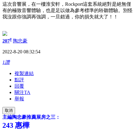
這次音響展，在一樓淮安軒，Rockport這套系統絕對是絕無僅
有的極致音響體驗，也是足以做為參考標準的聆聽體驗。別怪
我沒跟你強調再強調，一旦錯過，你的損失就大了！！
#
207
陶忠豪
2022-8-20 08:32:54
1讚
複製連結
點評
回覆
關注TA
舉報
取消
主編陶忠豪推薦展房之三：
243 惠樺