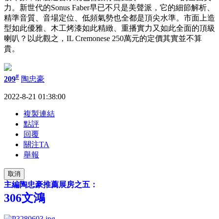
力。新世代的Sonus Faber早已不只是美聲派，它的細節解析、
精準音質、音場定位、低頻氣勢也全都是頂尖水準。市面上造
型如此優雅、木工烤漆如此精緻、重播實力又如此全面的頂級
喇叭？以此觀之，IL Cremonese 250萬元的定價其實並不算
貴。
#
209
陶忠豪
2022-8-21 01:38:00
複製連結
點評
回覆
關注TA
舉報
取消
主編陶忠豪推薦展房之五：
306文鴻