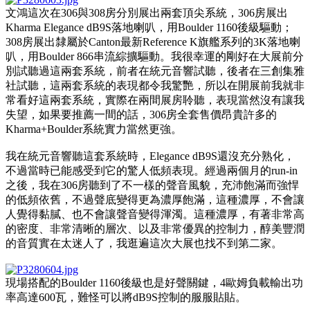
文鴻這次在306與308房分別展出兩套頂尖系統，306房展出
Kharma Elegance dB9S落地喇叭，用Boulder 1160後級驅動；
308房展出隸屬於Canton最新Reference K旗艦系列的3K落地喇
叭，用Boulder 866串流綜擴驅動。我很幸運的剛好在大展前分
別試聽過這兩套系統，前者在統元音響試聽，後者在三創集雅
社試聽，這兩套系統的表現都令我驚艷，所以在開展前我就非
常看好這兩套系統，實際在兩間展房聆聽，表現當然沒有讓我
失望，如果要推薦一間的話，306房全套售價昂貴許多的
Kharma+Boulder系統實力當然更強。
我在統元音響聽這套系統時，Elegance dB9S還沒充分熟化，
不過當時已能感受到它的驚人低頻表現。經過兩個月的run-in
之後，我在306房聽到了不一樣的聲音風貌，充沛飽滿而強悍
的低頻依舊，不過聲底變得更為濃厚飽滿，這種濃厚，不會讓
人覺得黏膩、也不會讓聲音變得渾濁。這種濃厚，有著非常高
的密度、非常清晰的層次、以及非常優異的控制力，醇美豐潤
的音質實在太迷人了，我逛遍這次大展也找不到第二家。
現場搭配的Boulder 1160後級也是好聲關鍵，4歐姆負載輸出功
率高達600瓦，難怪可以將dB9S控制的服服貼貼。