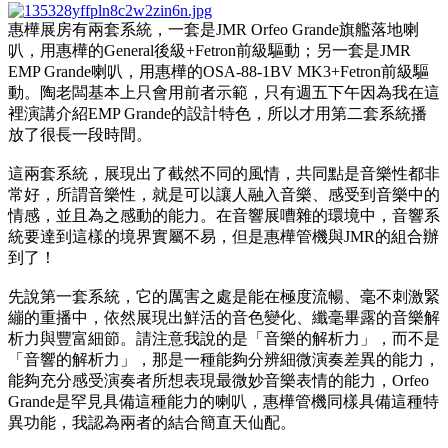
惠樺展房有兩套系統，一套是JMR Orfeo Grande旗艦落地喇
叭，用惠樺的General後級+Fetron前級驅動；另一套是JMR
EMP Grande喇叭，用惠樺的OSA-88-1BV MK3+Fetron前級驅
動。陶老闆基本上只會用前者示範，只有週五下午因為我在這
裡演講介紹EMP Grande的設計特色，所以才用第二套系統播
放了很長一段時間。
這兩套系統，展現出了截然不同的風情，共同點是音樂性都非
常好，所謂音樂性，就是可以讓人融入音樂、感受到音樂中的
情感，並且為之感動的能力。在音響展嘈雜的環境中，音響系
統要達到這樣的境界實屬不易，但是惠樺管機與JMR的組合辦
到了！
先說第一套系統，它的厲害之處是能在極度流暢、毫不刺激緊
繃的重播中，依然展現出鮮活的音色變化、纖毫畢露的音樂解
析力與豐富細節。請注意我說的是「音樂的解析力」，而不是
「音響的解析力」，那是一種能夠分辨細微演奏差異的能力，
能夠充分感受演奏者所想表現最微妙音樂表情的能力，Orfeo
Grande是罕見具備這種能力的喇叭，惠樺管機同樣具備這種特
異功能，我認為兩者的結合簡直天仙配。