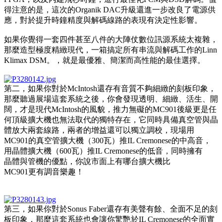
得注意的是，這次的Organik DAC升級還進一步改良了電源供
應，對於提升時鐘精度與解碼線路的表現有決定性影響。
如果你覺得一套四件甚至八件的大陣仗數位訊源系統太複雜，
那麼造型極度精緻現代，一箱搞定所有串流與解碼工作的Linn
Klimax DSM。，就是最優雅、簡潔而高性能的最佳選擇。
第二，如果你對於McIntosh還存有音質不夠細緻的刻板印象，
那麼聽過展場這套系統之後，你會發現透明、細緻、活生、開
闊，才是現代McIntosh的風貌，推力無礙的MC901後級更是任
何頂級擴大機也無法取代的獨特存在，它同時具備真空管與晶
體放大兩套線路，兩者的增益還可以獨立調校，現場用
MC901的真空管擴大機（300瓦）推IL Cremonese的中高音，
用晶體擴大機（600瓦）推IL Cremonese的低音，同時擁有
晶體與管機的優點，你說市面上有哪台擴大機比
MC901更有調音樂趣！
第三，如果你對於Sonus Faber還存有美聲有餘、全面不足的刻
板印象，那麼這套系統也會讓你驚艷於IL Cremonese的全面實