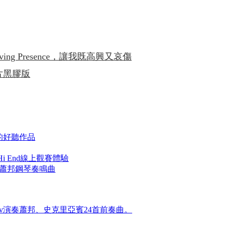
ving Presence，讓我既高興又哀傷
速刻片黑膠版
被遺忘的好聽作品
 End線上觀賽體驗
r彈奏蕭邦鋼琴奏鳴曲
etnev演奏蕭邦、史克里亞賓24首前奏曲。