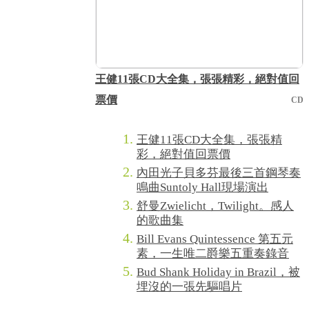
王健11張CD大全集，張張精彩，絕對值回
票價
CD
王健11張CD大全集，張張精
彩，絕對值回票價
內田光子貝多芬最後三首鋼琴奏
鳴曲Suntoly Hall現場演出
舒曼Zwielicht，Twilight。感人
的歌曲集
Bill Evans Quintessence 第五元
素，一生唯二爵樂五重奏錄音
Bud Shank Holiday in Brazil，被
埋沒的一張先驅唱片