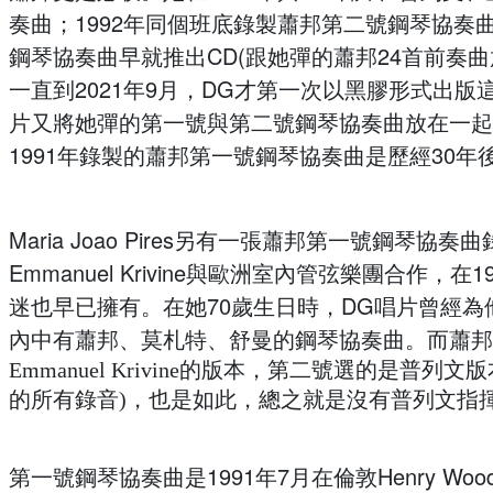
奏曲；1992年同個班底錄製蕭邦第二號鋼琴協奏曲
鋼琴協奏曲早就推出CD(跟她彈的蕭邦24首前奏
一直到2021年9月，DG才第一次以黑膠形式出版這
片又將她彈的第一號與第二號鋼琴協奏曲放在一起
1991年錄製的蕭邦第一號鋼琴協奏曲是歷經30年
Maria Joao Pires另有一張蕭邦第一號鋼琴
Emmanuel Krivine與歐洲室內管弦樂團合作
迷也早已擁有。在她70歲生日時，DG唱片曾經為
內中有蕭邦、莫札特、舒曼的鋼琴協奏曲。而蕭邦
Emmanuel Krivine的版本，第二號選的是普列
的所有錄音)，也是如此，總之就是沒有普列文指
第一號鋼琴協奏曲是1991年7月在倫敦Henry Woo