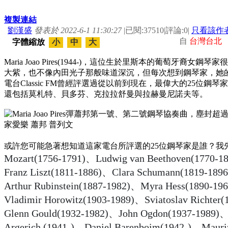
複製連結
劉漢盛
發表於 2022-6-1 11:30:27
|
已閱:37510
|
評論:0
|
只看該作
自
台灣台北
字體縮放
小
中
大
Maria Joao Pires(1944-)，這位生於里斯本的葡萄牙
大紫，也不像內田光子那般味道深沉，但每次想到鋼琴家，她
電台Classic FM曾經評選過從以前到現在，最偉大的25位鋼琴家中，M
還包括莫札特、貝多芬、克拉拉舒曼與拉赫曼尼諾夫等。
或許您可能急著想知道這家電台所評選的25位鋼琴家是誰？我
Mozart(1756-1791)、
Ludwig van Beethoven(1770-1
Franz Liszt(1811-1886)、
Clara Schumann(1819-189
Arthur Rubinstein(1887-1982)、
Myra Hess(1890-19
Vladimir Horowitz(1903-1989)、
Sviatoslav Richter
Glenn Gould(1932-1982)、
John Ogdon(1937-1989)
Argerich (1941-)、
Daniel Barenboim(1942-)、
Mauri