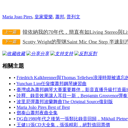
Maria Joao Pires
,
皇家愛樂
,
蕭邦
,
普列文
韓依納我的70年代，簡直有如Living Stereo與Li
上一篇:
Scotty Wright的聖咪Saint Mic One Step 半
下一篇:
收藏
分享
支持
反對
相關主題
•
Friedrich Kalkbrenner與Thomas Tellefsen浪漫時期
•
Yunchan Lim任奫燦蕭邦鋼琴練習曲
•
臺灣成為蕭邦鋼琴大賽重要夥伴，影音直播升級打造最Hi
•
詮釋、錄音效果讓人耳目一新，Benjamin Grosveno
•
波里尼彈蕭邦波蘭舞曲The Original Source復刻版
•
Maria João Pires Best of Best
•
鄧泰山蕭邦夜曲全集
•
DG自1980年代之後第一張類比錄音回歸，Mikhail Pl
•
王健11張CD大全集，張張精彩，絕對值回票價