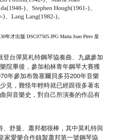
ida(1948-)、
Stephen Hough(1961-)、
0-)、
Lang Lang(1982-)。
會，七歲就登台彈莫札特鋼琴協奏曲、九歲參加
樂院畢後，參加柏林青年鋼琴大賽獲
70年參加布魯塞爾貝多芬200年音樂
少見，難怪年輕時就已經跟很多著名
曲與音樂史，對自己所演奏的作品有
芬、舒伯特、舒曼、蕭邦都很棒，其中莫札特與
、皇家愛樂合作錄製蕭邦第一號鋼琴協