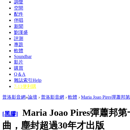
調聲
空間
配件
伴唱
新聞
劉漢盛
評測
專題
軟體
Soundbar
影片
購買
Q＆A
雜誌索引
Help
7-11便利購
普洛影音網
»
論壇
›
普洛影音網
›
軟體
›
Maria Joao Pire
Maria Joao Pires
[黑膠]
曲，塵封超過30年才出版