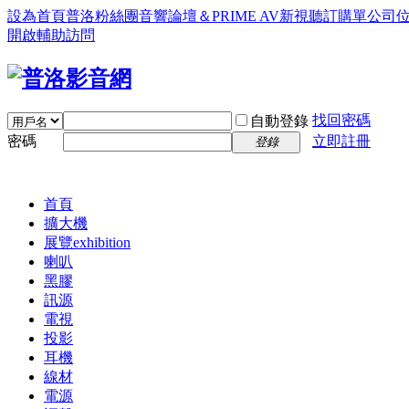
設為首頁
普洛粉絲團
音響論壇＆PRIME AV新視聽訂購單
公司
開啟輔助訪問
找回密碼
自動登錄
密碼
立即註冊
登錄
首頁
擴大機
展覽
exhibition
喇叭
黑膠
訊源
電視
投影
耳機
線材
電源