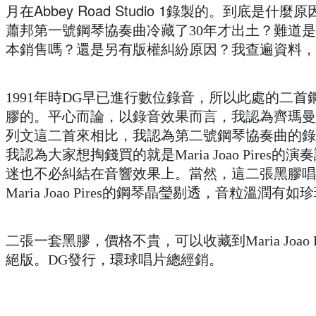
月在Abbey Road Studio 1錄製的。到底是什麼
蕭邦第一號鋼琴協奏曲冷藏了30年才出土？難道
本銷售嗎？還是另有版權糾紛原因？我查遍資料，
1991年時DG早已進行數位錄音，所以此處的二
膠的。平心而論，以錄音效果而言，我認為齊瑪曼
列文這二首來相比，我認為第二號鋼琴協奏曲的錄
我認為大家想掏錢買的就是
Maria Joao Pi
迷也不必糾結在音響效果上。當然，這二張黑膠唱
Maria Joao Pires的鋼琴晶瑩剔透，音粒溫潤
二張一套黑膠，價格不貴，可以收藏到
Maria J
絕版。DG發行，環球唱片總經銷。