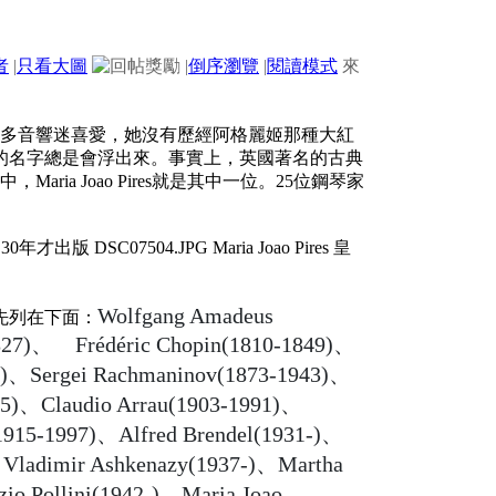
者
|
只看大圖
|
倒序瀏覽
|
閱讀模式
來
裔女鋼琴家很多音響迷喜愛，她沒有歷經阿格麗姬那種大紅
的名字總是會浮出來。事實上，英國著名的古典
aria Joao Pires就是其中一位。25位鋼琴家
Wolfgang Amadeus
先列在下面：
827)、
Frédéric Chopin(1810-1849)、
6)、
Sergei Rachmaninov(1873-1943)、
65)、
Claudio Arrau(1903-1991)、
(1915-1997)、
Alfred Brendel(1931-)、
、
Vladimir Ashkenazy(1937-)、
Martha
zio Pollini(1942-)、
Maria Joao