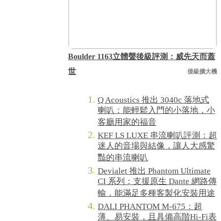
Boulder 1163立體聲後級評測：威先天而蓋
世
後級擴大機
Q Acoustics 推出 3040c 落地式
喇叭：能輕鬆入門的小落地，小
客廳用家的福音
KEF LS LUXE 串流喇叭評測：超
迷人的音場與結像，讓人大感驚
豔的串流喇叭
Devialet 推出 Phantom Ultimate
CI 系列：支援原生 Dante 網路傳
輸，能滿足多種客製化安裝用途
DALI PHANTOM M-675：超
薄、易安裝，且具備高階Hi-Fi表