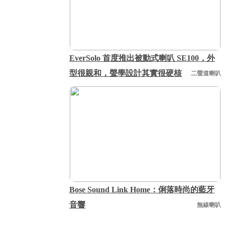
EverSolo 首度推出被動式喇叭 SE100，外
型很親和，聲學設計其實很硬核
二聲道喇叭
Bose Sound Link Home：俐落時尚的藍牙
音響
無線喇叭