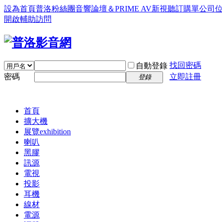
設為首頁
普洛粉絲團
音響論壇＆PRIME AV新視聽訂購單
公司
開啟輔助訪問
找回密碼
自動登錄
密碼
立即註冊
登錄
首頁
擴大機
展覽
exhibition
喇叭
黑膠
訊源
電視
投影
耳機
線材
電源