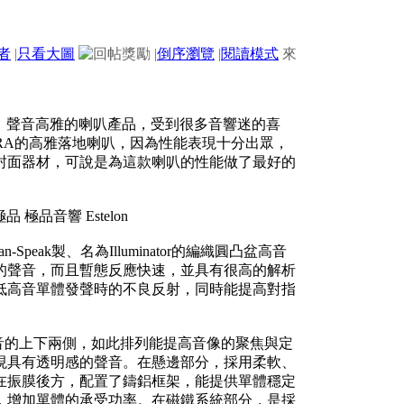
者
|
只看大圖
|
倒序瀏覽
|
閱讀模式
來
優雅、聲音高雅的喇叭產品，受到很多音響迷的喜
，是名為AURA的高雅落地喇叭，因為性能表現十分出眾，
）雜誌選為封面器材，可說是為這款喇叭的性能做了最好的
peak製、名為Illuminator的編織圓凸盆高音
的聲音，而且暫態反應快速，並具有很高的解析
低高音單體發聲時的不良反射，同時能提高對指
於高音的上下兩側，如此排列能提高音像的聚焦與定
現具有透明感的聲音。在懸邊部分，採用柔軟、
在振膜後方，配置了鑄鋁框架，能提供單體穩定
，增加單體的承受功率。在磁鐵系統部分，是採