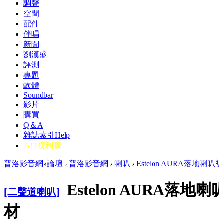
調聲
空間
配件
伴唱
新聞
劉漢盛
評測
專題
軟體
Soundbar
影片
購買
Q＆A
雜誌索引
Help
7-11便利購
普洛影音網
»
論壇
›
普洛影音網
›
喇叭
›
Estelon AURA落地喇
Estelon AURA落
[二聲道喇叭]
材