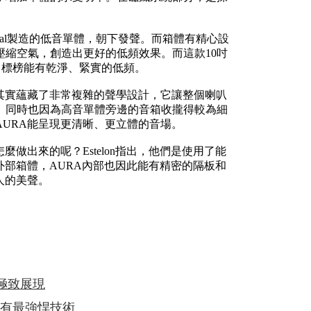
ital製造的低音單體，朝下發聲。而箱體有精心設
縮空氣，創造出更好的低頻效果。而這款10吋
one），標榜能有乾淨、緊實的低頻。
其實蘊藏了非常複雜的聲學設計，它讓整個喇叭
。同時也因為高音單體旁邊的音箱收攏得較為細
URA能呈現更清晰、更立體的音場。
做出來的呢？Estelon指出，他們是使用了能
外部箱體，AURA內部也因此能有精密的隔板和
人的美聲。
計的極致展現
牌所有最強悍技術