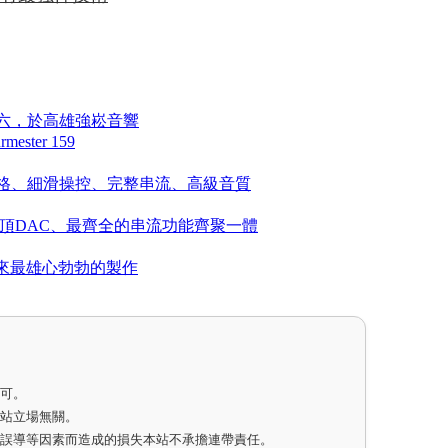
星期六，於高雄強崧音響
er 159
A：北歐風格、細滑操控、完整串流、高級音質
測：最高規格、最頂DAC、最齊全的串流功能齊聚一體
是百年來最雄心勃勃的製作
即可。
網站立場無關。
因誤導等因素而造成的損失本站不承擔連帶責任。