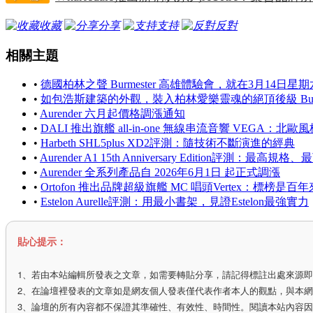
收藏
分享
支持
反對
相關主題
•
德國柏林之聲 Burmester 高雄體驗會，就在3月14日
•
如包浩斯建築的外觀，裝入柏林愛樂靈魂的絕頂後級 Burmest
•
Aurender 六月起價格調漲通知
•
DALI 推出旗艦 all-in-one 無線串流音響 VEG
•
Harbeth SHL5plus XD2評測：隨技術不斷演進的經典
•
Aurender A1 15th Anniversary Edition評
•
Aurender 全系列產品自 2026年6月1日 起正式調漲
•
Ortofon 推出品牌超級旗艦 MC 唱頭Vertex：標榜
•
Estelon Aurelle評測：用最小書架，見證Estelon最強實力
貼心提示：
1、若由本站編輯所發表之文章，如需要轉貼分享，請記得標註出處來源
2、在論壇裡發表的文章如是網友個人發表僅代表作者本人的觀點，與本
3、論壇的所有內容都不保證其準確性、有效性、時間性。閱讀本站內容