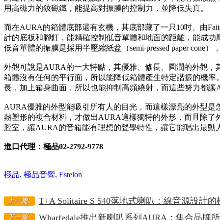
用高磁力的釹磁鐵，能提高對振膜的控制力，並降低失真。
而在AURA的箱體底部還有玄機，其底部藏了一只10吋、由Fa
計的底板和腳釘，能精確控制低音單體和地面的距離，能成功壓
低音單體的振膜是採用半壓縮紙盆（semi-pressed paper c
外觀可說是AURA的一大特點，其優雅、修長、圓潤的外觀，
箱體沒有任何的平行面，所以能降低箱體產生特定諧振的機率
長，加上箱身曲面，所以也能抑制高頻繞射，而這些努力都讓A
AURA優雅的外型能吸引所有人的目光，而這樣漂亮的外型是怎麼
熱塑形的複合材料，才做出AURA這樣獨特的外形，而且除了
腔室，讓AURA的音箱能有理想的聲學特性，讓它能唱出最動
進口代理：極品02-2792-9778
極品
,
極品音響
,
Estelon
T+A Solitaire S 540落地式喇叭：線音源設
上一篇:
Wharfedale推出新喇叭系列AURA：集合品
下一篇: