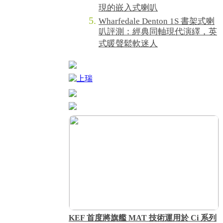
現的嵌入式喇叭
Wharfedale Denton 1S 書架式喇
叭評測：經典同軸現代演繹，英
式暖聲鬆軟迷人
KEF 首度將旗艦 MAT 技術運用於 Ci 系列