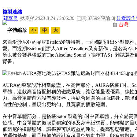
複製連結
韓享良
發表於 2023-8-24 13:06:30
|
已閱:37599
|
評論:0
|
只看該作
自
台灣
字體縮放
小
中
大
來自愛沙尼亞的品牌Estelon愛詩特濃，一向都能推出外型
愛。而近期Estelon創辦人Alfred Vassilkov又有新作
所以被音響界權威的The Absolute Sound（簡稱TAS
背書。
AURA的聲學設計相當嚴謹，在高音部分，AURA搭載1吋、Scan-S
單體，這款高音搭配對稱的磁鐵系統，讓它能呈現優異、線性
力。高音單體前方設有導波器，再結合周圍的曲面箱身，能降
向性的控制，呈現出更均勻、且寬廣的擴散範圍。
在中音單體部分，是搭載Satori製造的5吋中音單體，分立
位感。中音單體的振膜是獨家的埃及莎草紙材質，能輕鬆的呈
低阻尼的橡膠懸邊，讓振膜可以輕盈的運動，提高暫態響應。
的運作基礎，而且框架的設計有考量空氣動力學，能有效散熱