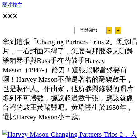
關注樓主
80805
0
字體縮放
－
＋
拿到這張「Changing Partners Trios 2」黑膠唱
片，一看封面不得了，怎麼有那麼多大咖爵
樂鋼琴手與Bass手在替鼓手Harvey
Mason（1947-）跨刀！這張黑膠當然要買
啊！Harvey Mason不僅是著名的爵樂鼓手，
也是製作人、作曲家，他所參與錄製的唱片
多到不可勝數，據說超過數千張，應該就像
台灣的鼓王黃瑞豐吧。黃瑞豐生於1950年，
還比Harvey Mason小三歲。