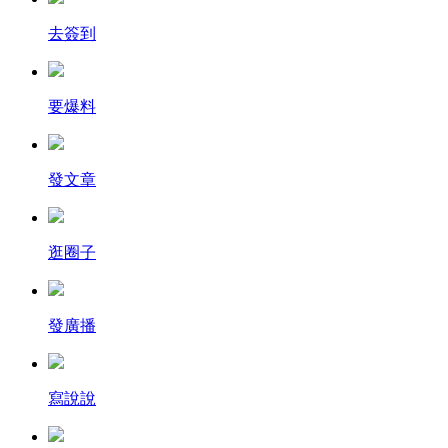
去簽到
要爆料
發文章
逛圈子
發廣播
寫說說