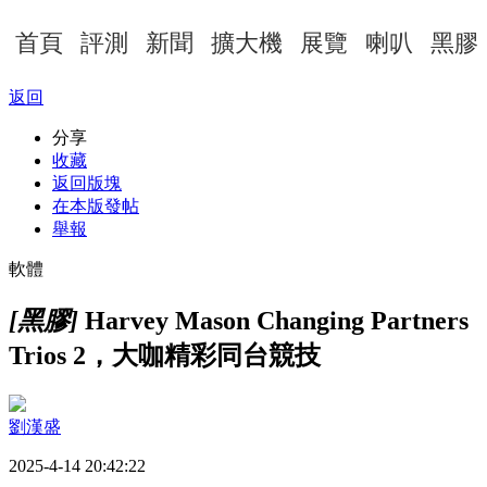
首頁
評測
新聞
擴大機
展覽
喇叭
黑膠
返回
分享
收藏
返回版塊
在本版發帖
舉報
軟體
[黑膠]
Harvey Mason Changing Partners
Trios 2，大咖精彩同台競技
劉漢盛
2025-4-14 20:42:22