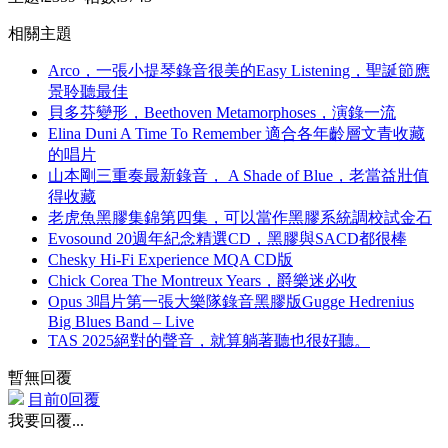
相關主題
Arco，一張小提琴錄音很美的Easy Listening，聖誕節應
景聆聽最佳
貝多芬變形，Beethoven Metamorphoses，演錄一流
Elina Duni A Time To Remember 適合各年齡層文青收藏
的唱片
山本剛三重奏最新錄音， A Shade of Blue，老當益壯值
得收藏
老虎魚黑膠集錦第四集，可以當作黑膠系統調校試金石
Evosound 20週年紀念精選CD，黑膠與SACD都很棒
Chesky Hi-Fi Experience MQA CD版
Chick Corea The Montreux Years，爵樂迷必收
Opus 3唱片第一張大樂隊錄音黑膠版Gugge Hedrenius
Big Blues Band – Live
TAS 2025絕對的聲音，就算躺著聽也很好聽。
暫無回覆
目前0回覆
我要回覆...