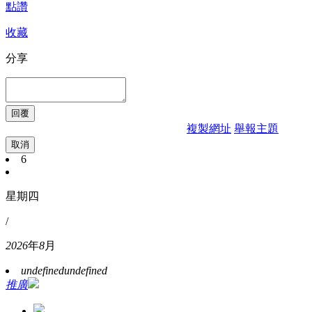
點讚
收藏
分享
複製網址
舉報主題
取消
6
星期四
/
2026
年
8
月
undefined
undefined
推廣