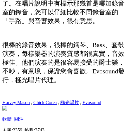
了。在唱片說明中有標示那幾首是哪加錄音
室的錄音，您可以仔細比較不同錄音室的
「手路」與音響效果，很有意思。
很棒的錄音效果，很棒的鋼琴、Bass、套鼓
演奏，每樣樂器的演奏質感都很真實，音效
極佳。他們演奏的是很容易接受的爵士樂，
不吵，有意境，保證您會喜歡。Evosound發
行，極光唱片代理。
Harvey Mason
,
Chick Corea
,
極光唱片
,
Evosound
軟體
+關注
主題:2359 帖數:3743