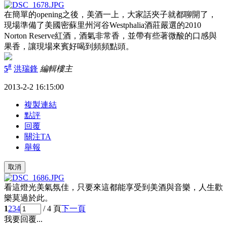
在簡單的opening之後，美酒一上，大家話夾子就都聊開了，
現場準備了美國密蘇里州河谷Westphalia酒莊嚴選的2010
Norton Reserve紅酒，酒氣非常香，並帶有些著微酸的口感與
果香，讓現場來賓好喝到頻頻點頭。
#
5
洪瑞鋒
編輯
樓主
2013-2-2 16:15:00
複製連結
點評
回覆
關注TA
舉報
取消
看這燈光美氣氛佳，只要來這都能享受到美酒與音樂，人生歡
樂莫過於此。
1
2
3
4
/ 4 頁
下一頁
我要回覆...