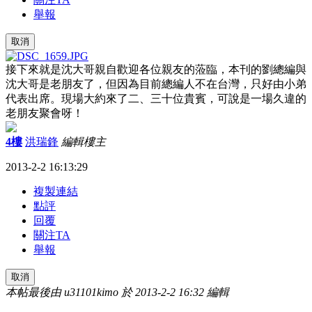
舉報
取消
接下來就是沈大哥親自歡迎各位親友的蒞臨，本刊的劉總編與
沈大哥是老朋友了，但因為目前總編人不在台灣，只好由小弟
代表出席。現場大約來了二、三十位貴賓，可說是一場久違的
老朋友聚會呀！
4樓
洪瑞鋒
編輯
樓主
2013-2-2 16:13:29
複製連結
點評
回覆
關注TA
舉報
取消
本帖最後由 u31101kimo 於 2013-2-2 16:32 編輯