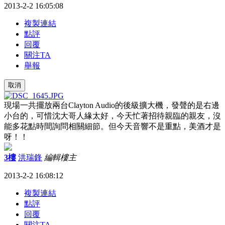
2013-2-2 16:05:08
複製連結
點評
回覆
關注TA
舉報
取消
現場一共擺放兩台Clayton Audio的後級擴大機，發聲的是右邊
小台的，可惜沈大哥人緣太好，今天忙著招待親臨的親友，沒
能多花點時間詢問相關細節。但今天音響不是重點，美酒才是
呀！！
3樓
洪瑞鋒
編輯
樓主
2013-2-2 16:08:12
複製連結
點評
回覆
關注TA