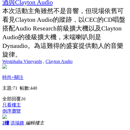
本次活動主角雖然不是音響，但現場依舊可
看見Clayton Audio的蹤跡，以CEC的CD唱盤
搭配Audio Research前級擴大機以及Clayton
Audio的後級擴大機，末端喇叭則是
Dynaudio。為這難得的盛宴提供動人的音樂
旋律。
Westphalia Vineyards
,
Clayton Audio
時尚
+關注
主題:71 帖數:440
全部回覆
16
只看樓主
倒序瀏覽
2樓
洪瑞鋒
編輯
樓主