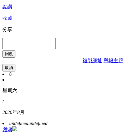
點讚
收藏
分享
複製網址
舉報主題
取消
8
星期六
/
2026
年
8
月
undefined
undefined
推廣