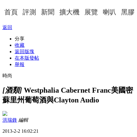
首頁
評測
新聞
擴大機
展覽
喇叭
黑膠
返回
分享
收藏
返回版塊
在本版發帖
舉報
時尚
[酒類]
Westphalia Cabernet Franc美國密
蘇里州葡萄酒與Clayton Audio
洪瑞鋒
編輯
2013-2-2 16:02:21