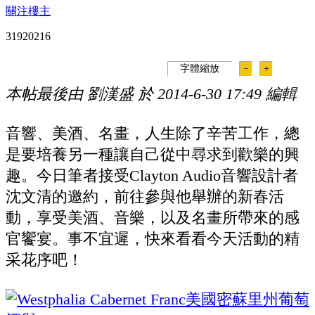
關注樓主
319202
16
字體縮放
－
＋
本帖最後由 劉漢盛 於 2014-6-30 17:49 編輯
音響、美酒、名畫，人生除了辛苦工作，總
是要培養另一種讓自己從中尋求到歡樂的興
趣。今日筆者接受Clayton Audio音響設計者
沈文清的邀約，前往參與他舉辦的新春活
動，享受美酒、音樂，以及名畫所帶來的感
官饗宴。事不宜遲，快來看看今天活動的精
采花序吧！