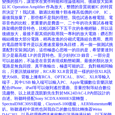
變換的技巧，讓需求在實作時能和理論值相同。後續放大如果
以 IC Operation Amplifier 作為放大，整體的音質就被IC 的特質
所決定了！我試過、聽過比較幾十顆各種高低價的 OP、 IC，
最後我放棄了，那些都不是我的理想。我也試過各種電阻、電
容音色的比較，更重要的是費盡一、二十年的功夫嘗試各種電
路架構的聲音特色，比較試聽不下五千次的各種經驗，所以這
後續放大，最後不厭其煩的取用我一專利的放大電路：鑽石對
稱結構放大部分電路，稍再改進的分砌式電路組合應用。應用
的電晶體等零件是以反應速度最快為目標，再一個一個測試挑
選配對安裝測試的，這些極盡心思唯一的目的是，希望要達到
至少是最高檔 LP 的音質特色。至少好的CD 錄音，一部分是
可以超越的，不論是在音質表現或動態範圍。最後的類比放大
電路是無負回授、真平衡輸出，極盡可能的正、負對稱相同輸
出，只要訊號線材好，RCA和 XLR音質是一樣的好但XLR訊
號大6dB。背板上擁有RCA、OPTICAL、BNC、XLR等輸入
端子，其中USB 輸入端可以輸入PC、Apple電腦數位音樂訊號
配合iPhone、iPad等可以做到遙控選曲、音量控制等結合數位
流趨勢。以上就是茂凱劉先生對於MK24DAC-LP內部設計的
自述。聆聽時搭配Sony SCDXA9000ES當轉盤，
SpectralDMC30SS前級，ClaytonS-100後級，AERMomentum喇
叭。聆聽過程中當然也與我自己的數位類比轉換器Weiss
DAC202，以及代理商們送來的數位訊源做過比較，以下的聽