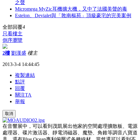
之聲
Micromega MyZic耳機擴大機，又中了法國美聲的毒
Estelon、Devialet與「敦南樞苑」頂級豪宅的完美案例
全部回覆
4
只看樓主
倒序瀏覽
2樓
劉漢盛
樓主
2013-3-4 14:44:45
複製連結
點評
回覆
關注TA
舉報
取消
在音響展中，可以看到茂凱展出他家的空間處理擴散板、電源
處理器、碟片激活器、靜電消磁器、魔墊、角錐等調音八寶道
具，還有
Blue Ocean
專利偏壓式各種線材。當然還可以看到不