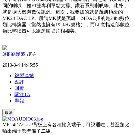
同的喇叭，如
F1
雙專利單點支撐、鑽石系列喇叭等。此外，
就是擴大機與數位訊源。這次，我要聽的就是茂凱頂級的
MK24 DAC-LP
。所謂
MK
就是茂凱，
24DAC
指的是
24bit
數位
類比轉換器（當然也擁有
192kHz
規格），而
LP
意指這部數位
類比轉換器可以跟黑膠唱片相媲美。
3樓
劉漢盛
樓主
2013-3-4 14:45:55
複製連結
點評
回覆
關注TA
舉報
取消
MK24DAC-LP
背板上有各種輸入端子，可說通吃，甚至類比
輸出端子都準備了二組。