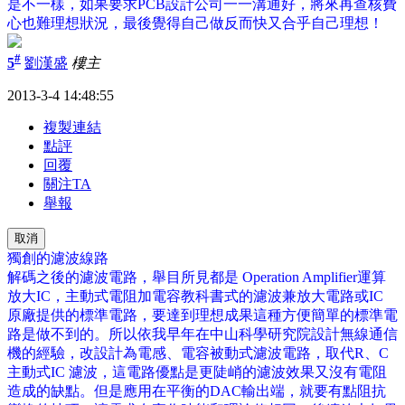
是不一樣，如果要求
PCB
設計公司一一溝通好，將來再查核費
心也難理想狀況，最後覺得自己做反而快又合乎自己理想！
#
5
劉漢盛
樓主
2013-3-4 14:48:55
複製連結
點評
回覆
關注TA
舉報
取消
獨創的濾波線路
解碼之後的濾波電路，舉目所見都是 Operation Amplifier運算
放大IC，主動式電阻加電容教科書式的濾波兼放大電路或IC
原廠提供的標準電路，要達到理想成果這種方便簡單的標準電
路是做不到的。所以依我早年在中山科學研究院設計無線通信
機的經驗，改設計為電感、電容被動式濾波電路，取代R、C
主動式IC 濾波，這電路優點是更陡峭的濾波效果又沒有電阻
造成的缺點。但是應用在平衡的DAC輸出端，就要有點阻抗