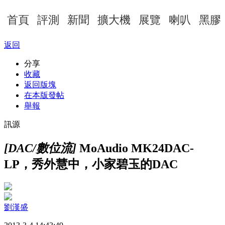
首頁
評測
新聞
擴大機
展覽
喇叭
黑膠
返回
分享
收藏
返回版塊
在本版發帖
舉報
訊源
[DAC/數位流]
MoAudio MK24DAC-
LP，秀外慧中，小家碧玉的DAC
劉漢盛