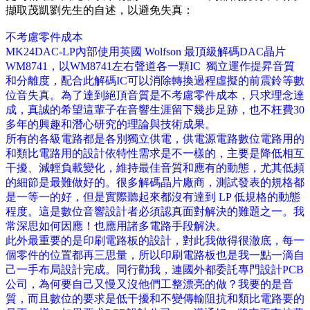
擷取茂凱劉先生的自述，以避免失真：
不考慮零件成本
MK24DAC-LP
內部使用英國
Wolfson
最頂級解碼
DAC
晶片
WM8741
，以
WM8741
左右聲道各一顆
IC
獨立運作提昇音質
和分離度，配合此解碼
IC
可以消除轉換過程虛擬的前震鈴等數
位音失真。為了達到絕頂音質是不考慮零件成本，只求理念達
成，真誠的希望這輩子在音響生涯留下幾步足跡，也不枉費
30
多年的興趣和潛心研究的理論與技術成果。
所有的各級電路都是各別獨立供電，供電源電路數位電路用的
和類比電路用的設計依特性需求是不一樣的，主要是降低相互
干擾、減輕負載變化，維持最佳音質和應有的動態，尤其低頻
的細節是最難做好的。很多解碼晶片廠商，測試發表的規格都
是一等一的好，但是實際聽起來都沒有達到
LP
低規格的動態
程度。這是數位音響設計者必須認真面對解決的難題之一。我
常深思如何因應！也應用諸多電路手段解決。
此外最重要的是印刷電路板的設計，對此我做得很澈底，每一
個零件的位置都再三思量，所以印刷電路板也是我一點一滴自
己一手布局設計完成。同行勸我，連國外都委託專門設計
PCB
公司，為何要自己又慢又沒他們工整漂亮的做？我要的是音
質，而且數位的要求是低干擾和不變傳輸阻抗和類比電路要的