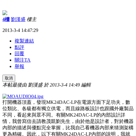
4樓
劉漢盛
樓主
2013-3-4 14:47:29
複製連結
點評
回覆
關注TA
舉報
取消
本帖最後由 劉漢盛 於 2013-3-4 14:49 編輯
打開機器頂蓋，發現
MK24DAC-LP
在電源方面下足功夫，數
位類比、各級都有獨立供電，而且線路板設計也跟國外廠製品
不同，看起來與眾不同。有關
MK24DAC-LP
的內部設計詳
情，我曾寫信去請教茂凱劉先生，由於他是設計者，對於機器
內部的描述與優點完全掌握，比我自己看機器內部來猜測架構
更為精確。因此，以下有關
MK24DAC-LP
內部的說明，我就