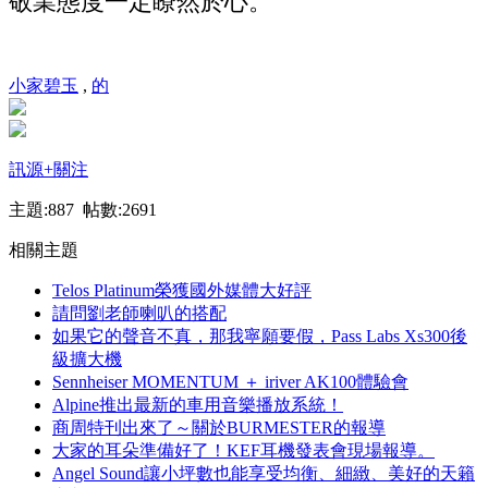
敬業態度一定瞭然於心。
小家碧玉
,
的
訊源
+關注
主題:887 帖數:2691
相關主題
Telos Platinum榮獲國外媒體大好評
請問劉老師喇叭的搭配
如果它的聲音不真，那我寧願要假，Pass Labs Xs300後
級擴大機
Sennheiser MOMENTUM ＋ iriver AK100體驗會
Alpine推出最新的車用音樂播放系統！
商周特刊出來了～關於BURMESTER的報導
大家的耳朵準備好了！KEF耳機發表會現場報導。
Angel Sound讓小坪數也能享受均衡、細緻、美好的天籟