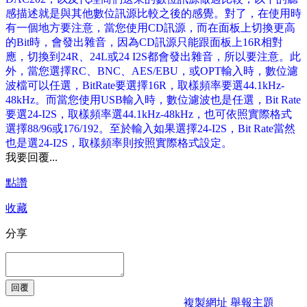
感描述就是與其他數位訊源比較之後的感覺。對了，在使用時
有一個地方要注意，當您使用CD訊源，而在面板上切換更高
的Bit時，會發出雜音，因為CD訊源只能跟面板上16R相對
應，切換到24R、24L或24 I2S都會發出雜音，所以要注意。此
外，當您選擇RC、BNC、AES/EBU，或OPT輸入時，數位濾
波檔可以任選，BitRate要選擇16R，取樣頻率要選44.1kHz-
48kHz。而當您使用USB輸入時，數位濾波也是任選，Bit Rate
要選24-I2S，取樣頻率選44.1kHz-48kHz，也可依照實際格式
選擇88/96或176/192。至於輸入如果選擇24-I2S，Bit Rate當然
也是選24-I2S，取樣頻率則按照實際格式設定。
我要回覆...
點讚
收藏
分享
複製網址
舉報主題