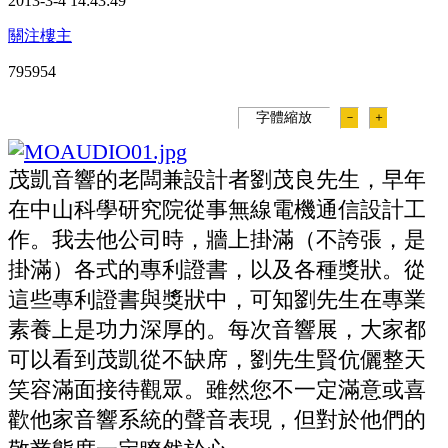
2013-3-4 14:43:49
關注樓主
79595
4
字體縮放
－
＋
茂凱音響的老闆兼設計者劉茂良先生，早年
在中山科學研究院從事無線電機通信設計工
作。我去他公司時，牆上掛滿（不誇張，是
掛滿）各式的專利證書，以及各種獎狀。從
這些專利證書與獎狀中，可知劉先生在專業
素養上是功力深厚的。每次音響展，大家都
可以看到茂凱從不缺席，劉先生賢伉儷整天
笑容滿面接待觀眾。雖然您不一定滿意或喜
歡他家音響系統的聲音表現，但對於他們的