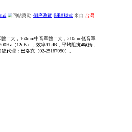
作者
|
倒序瀏覽
|
閱讀模式
來自
台灣
單體二支，
160mm
中音單體二支，
210mm
低音單
/500Hz
（
12dB
），效率
91 dB
，平均阻抗
4
歐姆，
口總代理：巴洛克（
02-25167050
）。