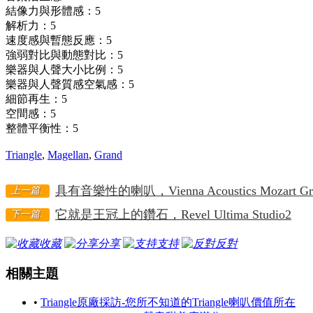
結像力與形體感：
5
解析力：
5
速度感與暫態反應：
5
強弱對比與動態對比：
5
樂器與人聲大小比例：
5
樂器與人聲質感空氣感：
5
細節再生：
5
空間感：
5
整體平衡性：
5
Triangle
,
Magellan
,
Grand
具有音樂性的喇叭，Vienna Acoustics Mozart Gr
上一篇:
它就是王冠上的鑽石，Revel Ultima Studio2
下一篇:
收藏
分享
支持
反對
相關主題
•
Triangle原廠採訪-您所不知道的Triangle喇叭價值所在