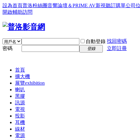
設為首頁
普洛粉絲團
音響論壇＆PRIME AV新視聽訂購單
公司
開啟輔助訪問
找回密碼
自動登錄
密碼
立即註冊
登錄
首頁
擴大機
展覽
exhibition
喇叭
黑膠
訊源
電視
投影
耳機
線材
電源