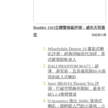
Boulder 1163立體聲後級評測：威先天而蓋
世
後級擴大機
Wharfedale Denton 1S 書架式喇
叭評測：經典同軸現代演繹，英
式暖聲鬆軟迷人
DALI PHANTOM M-675：超
薄、易安裝，且具備高階Hi-Fi表
現的嵌入式喇叭
Sony BRAVIA Theatre Trio 評
測：打破空間條件限制，最多可
組5.2.4實體聲道
Q Acoustics 推出 3040c 落地式
喇叭：能輕鬆入門的小落地，小