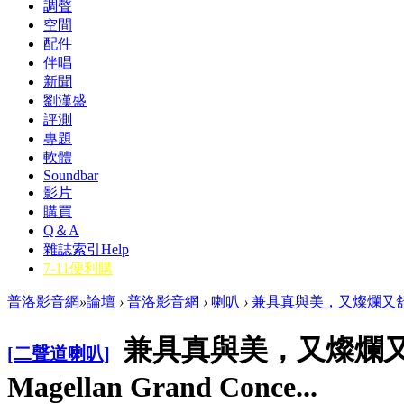
調聲
空間
配件
伴唱
新聞
劉漢盛
評測
專題
軟體
Soundbar
影片
購買
Q＆A
雜誌索引
Help
7-11便利購
普洛影音網
»
論壇
›
普洛影音網
›
喇叭
›
兼具真與美，又燦爛又舒服的喇叭，
兼具真與美，又燦爛又舒
[二聲道喇叭]
Magellan Grand Conce...