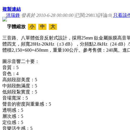
複製連結
洪瑞鋒
發表於 2010-6-28 00:00:00
|
已閱:29813
|
評論:0
|
只看該
字體縮放
小
中
大
三音路、八單體低音反射式設計，採用
25mm
鈦金屬振膜高音
體四支，頻寬
28Hz-20kHz
（±
3 dB
），分頻點
2.8kHz
（
24 dB
）
體積
2,150
×
600
×
450mm
，重量
100
公斤。參考售價：
240
萬。進
圖示音響二十要：
音質：
5
音色：
4
高頻段甜美度：
5
中頻段飽滿度：
5
低頻段紮實度：
5
音場寬深：
5
聲音的密度與重量感：
5
透明感：
5
層次感：
5
定位感：
5
音樂活生感：
5