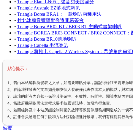
•
Triangle Elara LN05，聲音甜美度滿分
•
Triangle Australe EZ落地式喇叭
•
Triangle Borea BRA1：一款喇叭兩種用法
•
竹北沐爾音響舉辦喬遷開幕茶會
•
Triangle Borea BR02 BT / BR03 BT 主動式書架喇叭
•
Triangle BOREA BR03 CONNECT / BR02 CON
•
Triangle Borea BR10落地喇叭
•
Triangle Capella 串流喇叭
•
Triangle 將推出 Capella 2 Wireless System：帶
貼心提示：
1、若由本站編輯所發表之文章，如需要轉貼分享，請記得標註出處來源
2、在論壇裡發表的文章如是網友個人發表僅代表作者本人的觀點，與本
3、論壇的所有內容都不保證其準確性、有效性、時間性。閱讀本站內容
4、當政府機關依照法定程式要求披露資訊時，論壇均得免責。
5、若因線路及非本站所能控制範圍的故障導致暫停服務期間造成的一切
6、註冊會員通過任何手段和方法針對論壇進行破壞，我們有權對其行為
回覆