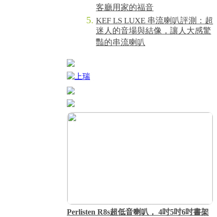
客廳用家的福音
KEF LS LUXE 串流喇叭評測：超
迷人的音場與結像，讓人大感驚
豔的串流喇叭
Perlisten R8s超低音喇叭， 4吋5吋6吋書架