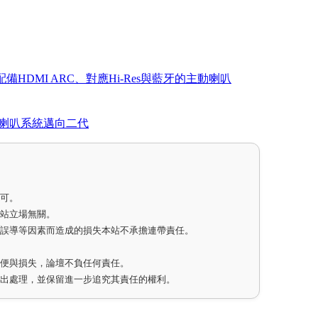
NECT：配備HDMI ARC、對應Hi-Res與藍牙的主動喇叭
號角的串流喇叭系統邁向二代
即可。
網站立場無關。
因誤導等因素而造成的損失本站不承擔連帶責任。
不便與損失，論壇不負任何責任。
作出處理，並保留進一步追究其責任的權利。