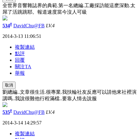
全世界音響雜誌界的典範.第一名總編.工廠採訪能這麽深動.太
屌了活跳跳耶。報道速度當今沒人可級
#
534
DavidChu@FB
LV.4
2014-3-13 11:06:51
複製連結
點評
回覆
關注TA
舉報
取消
劉總編..文章很生活.很專業.我扶輪社友反應可以請他來社裡演
講嗎..我說很難他行程滿檔..要靠人情去說服
#
535
DavidChu@FB
LV.4
2014-3-14 14:29:57
複製連結