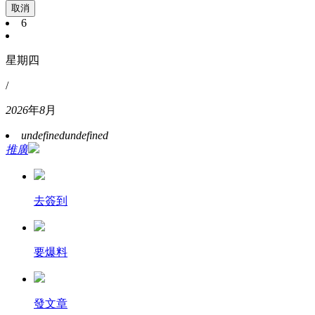
取消
6
星期四
/
2026
年
8
月
undefined
undefined
推廣
去簽到
要爆料
發文章