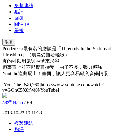
複製連結
點評
回覆
關注TA
舉報
取消
Penderecki最有名的應該是「Threnody to the Victims of
Hiroshima」（廣島受難者輓歌）
真的可以用鬼哭神號來形容
但事實上並不那麼難接受，曲子不長，張力極強
Youtube這曲配上了畫面，讓人更容易融入音樂情景
[YouTube=640,360]https://www.youtube.com/watch?
v=GOnC5X8rWi0[/YouTube]
#
532
Napa
LV.4
2013-10-22 19:11:28
複製連結
點評