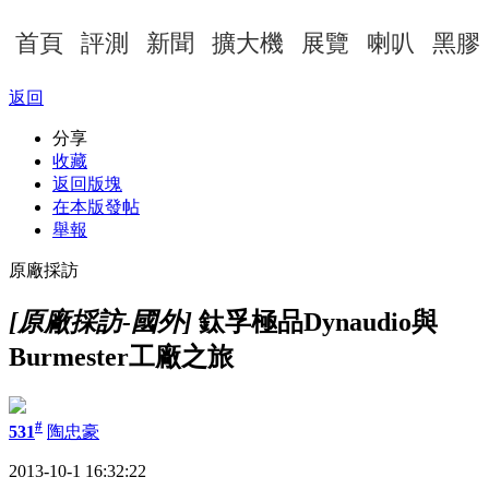
首頁
評測
新聞
擴大機
展覽
喇叭
黑膠
返回
分享
收藏
返回版塊
在本版發帖
舉報
原廠採訪
[原廠採訪-國外]
鈦孚極品Dynaudio與
Burmester工廠之旅
#
531
陶忠豪
2013-10-1 16:32:22