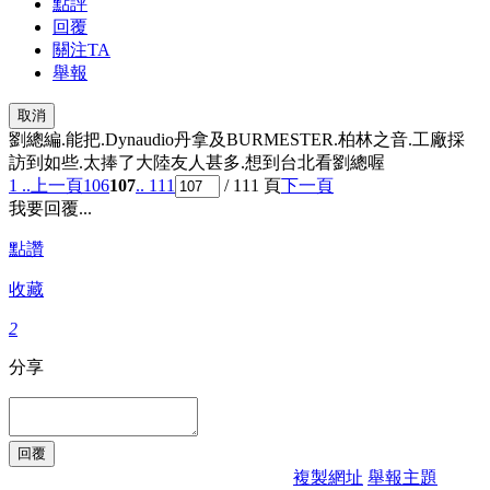
點評
回覆
關注TA
舉報
取消
劉總編.能把.Dynaudio丹拿及BURMESTER.柏林之音.工廠採
訪到如些.太捧了大陸友人甚多.想到台北看劉總喔
1 ..
上一頁
106
107
.. 111
/ 111 頁
下一頁
我要回覆...
點讚
收藏
2
分享
複製網址
舉報主題