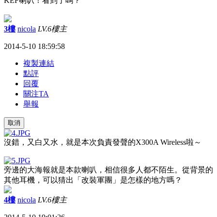
KEF
喇叭！看到了嗎？
3樓
nicola
LV.6
樓主
2014-5-10 18:59:58
複製連結
點評
回覆
關注TA
舉報
取消
沒錯，又白又水，就是本次負責發聲的
X300A Wireless
啦～
旁邊的大海報就是本款喇叭，相信很多人都不陌生。從背景的
其他耳機，可以猜出「改裝軍團」是怎樣的地
方嗎？
4樓
nicola
LV.6
樓主