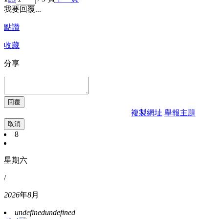
我要回覆...
點讚
收藏
分享
複製網址
舉報主題
取消
8
星期六
/
2026
年
8
月
undefined
undefined