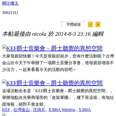
關注樓主
300213
11
字體縮放
－
＋
本帖最後由 nicola 於 2014-8-3 23:16 編輯
大家母親節快樂！今天是母親節前夕，您有什麼活動呢？台灣
金山在今天下午舉辦了一場爵士音樂分享會，替母親節增添不
少活力，一起來看看今天的活動內容吧～
這場活動全名是「
KEF
爵士音樂會
–
爵士聽覺的異想空間」，
舉辦地點在光華商場旁的「改裝軍團」，樓下長這樣，有地址
跟海報，絕對不會走錯。
KEF
,
台灣金山
,
沈鴻元
,
X300A Wireless
,
X300A