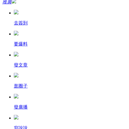
推廣
去簽到
要爆料
發文章
逛圈子
發廣播
寫說說