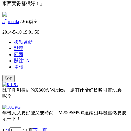
東西賣得都很好！」
#
5
nicola
LV.6
樓主
2014-5-10 19:01:56
複製連結
點評
回覆
關注TA
舉報
取消
除了剛剛看到的
X300A Wireless
，還有什麼好貨吸引電玩族
呢？
年輕人又要好聲又要時尚，
M200&M500
這兩組耳機當然要展
示一下！
1
2
3
/ 3 頁
下一頁