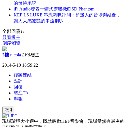
的發燒系統
iFi Audio發表一體式旗艦機iDSD Phantom
KEF LS LUXE 串流喇叭評測：超迷人的音場與結像，
讓人大感驚豔的串流喇叭
全部回覆
11
只看樓主
倒序瀏覽
2樓
nicola
LV.6
樓主
2014-5-10 18:59:22
複製連結
點評
回覆
關注TA
舉報
取消
現場環境大小適中，既然叫做
KEF
音樂會，現場當然有最夯的