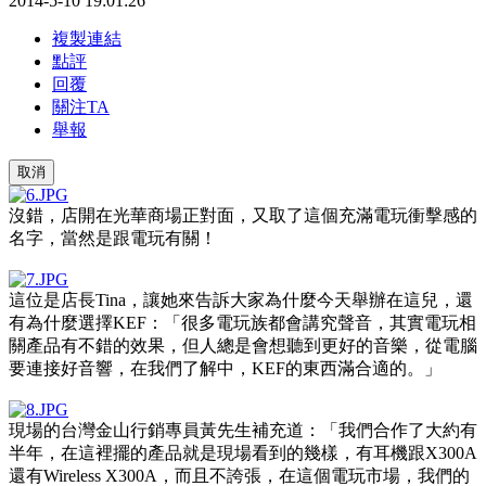
2014-5-10 19:01:26
複製連結
點評
回覆
關注TA
舉報
取消
沒錯，店開在光華商場正對面，又取了這個充滿電玩衝擊感的
名字，當然是跟電玩有關！
這位是店長
Tina
，讓她來告訴大家為什麼今天舉辦在這兒，還
有為什麼選擇
KEF
：「很多電玩族都會講究聲音，其實電玩相
關產品有不錯的效果，但人總是會想聽到更好的音樂，從電腦
要連接好音響，在我們了解中，
KEF
的東西滿合適的。」
現場的台灣金山行銷專員黃先生補充道：「我們合作了大約有
半年，在這裡擺的產品就是現場看到的幾樣，有耳機跟
X300A
還有
Wireless X300A
，而且不誇張，在這個電玩市場，我們的