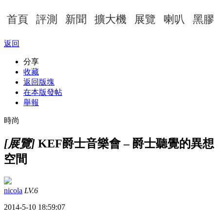
首頁
評測
新聞
擴大機
展覽
喇叭
黑膠
返回
分享
收藏
返回版塊
在本版發帖
舉報
時尚
[展覽]
KEF爵士音樂會 – 爵士聽覺的異想
空間
nicola
LV.6
2014-5-10 18:59:07