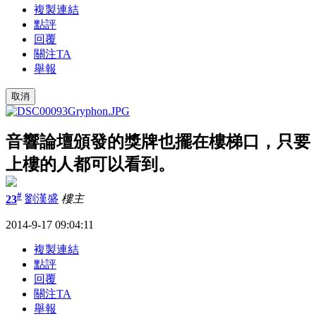
複製連結
點評
回覆
關注TA
舉報
取消
音響論壇頒發的獎牌也擺在樓梯口，只要
上樓的人都可以看到。
#
23
劉漢盛
樓主
2014-9-17 09:04:11
複製連結
點評
回覆
關注TA
舉報