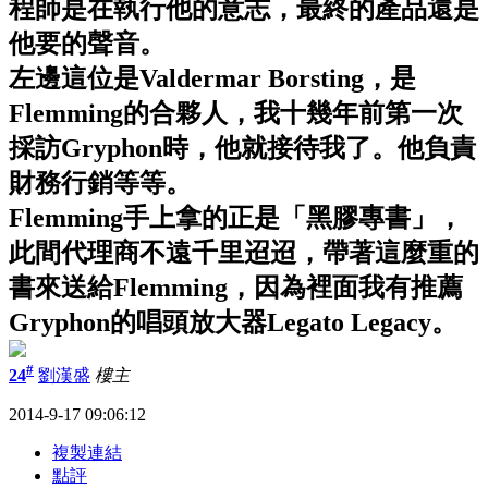
程師是在執行他的意志，最終的產品還是
他要的聲音。
左邊這位是Valdermar Borsting，是
Flemming的合夥人，我十幾年前第一次
採訪Gryphon時，他就接待我了。他負責
財務行銷等等。
Flemming手上拿的正是「黑膠專書」，
此間代理商不遠千里迢迢，帶著這麼重的
書來送給Flemming，因為裡面我有推薦
Gryphon的唱頭放大器Legato Legacy。
#
24
劉漢盛
樓主
2014-9-17 09:06:12
複製連結
點評