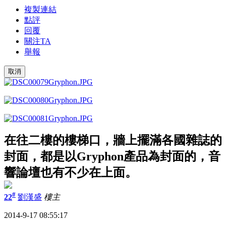
複製連結
點評
回覆
關注TA
舉報
取消
在往二樓的樓梯口，牆上擺滿各國雜誌的
封面，都是以Gryphon產品為封面的，音
響論壇也有不少在上面。
#
22
劉漢盛
樓主
2014-9-17 08:55:17