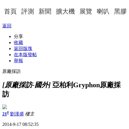
首頁
評測
新聞
擴大機
展覽
喇叭
黑膠
返回
分享
收藏
返回版塊
在本版發帖
舉報
原廠採訪
[原廠採訪-國外]
亞柏利Gryphon原廠採
訪
#
21
劉漢盛
樓主
2014-9-17 08:52:35