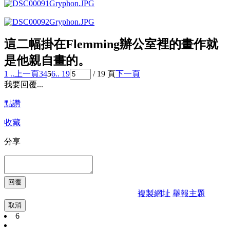
這二幅掛在Flemming辦公室裡的畫作就
是他親自畫的。
1 ..
上一頁
3
4
5
6
.. 19
/ 19 頁
下一頁
我要回覆...
點讚
收藏
分享
複製網址
舉報主題
取消
6