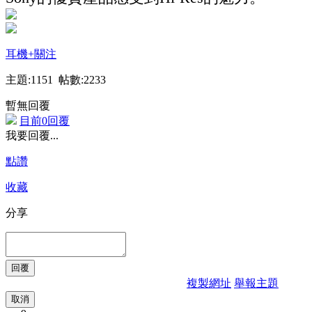
耳機
+關注
主題:1151 帖數:2233
暫無回覆
目前0回覆
我要回覆...
點讚
收藏
分享
複製網址
舉報主題
取消