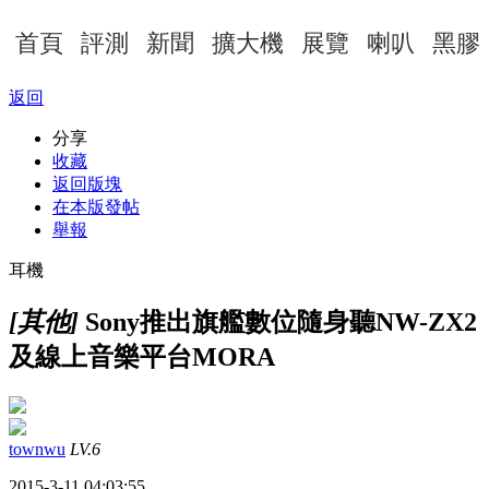
首頁
評測
新聞
擴大機
展覽
喇叭
黑膠
返回
分享
收藏
返回版塊
在本版發帖
舉報
耳機
[其他]
Sony推出旗艦數位隨身聽NW-ZX2
及線上音樂平台MORA
townwu
LV.6
2015-3-11 04:03:55