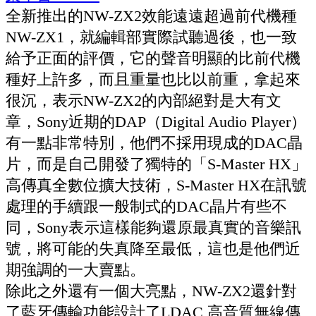
全新推出的NW-ZX2效能遠遠超過前代機種
NW-ZX1，就編輯部實際試聽過後，也一致
給予正面的評價，它的聲音明顯的比前代機
種好上許多，而且重量也比以前重，拿起來
很沉，表示NW-ZX2的內部絕對是大有文
章，Sony近期的DAP（Digital Audio Player）
有一點非常特別，他們不採用現成的DAC晶
片，而是自己開發了獨特的「S-Master HX」
高傳真全數位擴大技術，S-Master HX在訊號
處理的手續跟一般制式的DAC晶片有些不
同，Sony表示這樣能夠還原最真實的音樂訊
號，將可能的失真降至最低，這也是他們近
期強調的一大賣點。
除此之外還有一個大亮點，NW-ZX2還針對
了藍牙傳輸功能設計了LDAC 高音質無線傳