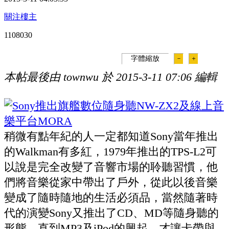
關注樓主
110803
0
字體縮放
－
＋
本帖最後由 townwu 於 2015-3-11 07:06 編輯
稍微有點年紀的人一定都知道Sony當年推出
的Walkman有多紅，1979年推出的TPS-L2可
以說是完全改變了音響市場的聆聽習慣，他
們將音樂從家中帶出了戶外，從此以後音樂
變成了隨時隨地的生活必須品，當然隨著時
代的演變Sony又推出了CD、MD等隨身聽的
形態，直到MP3及iPod的興起，才讓卡帶與