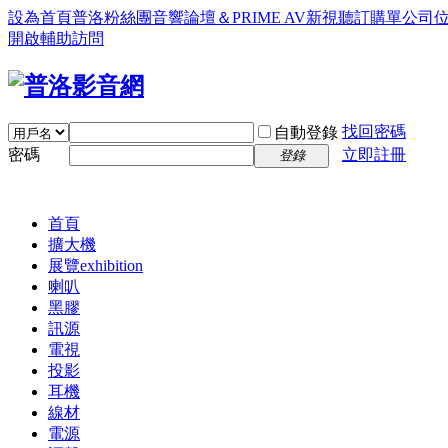
設為首頁
普洛粉絲團
音響論壇＆PRIME AV新視聽訂購單
公司
開啟輔助訪問
找回密碼
自動登錄
密碼
立即註冊
登錄
首頁
擴大機
展覽
exhibition
喇叭
黑膠
訊源
電視
投影
耳機
線材
電源