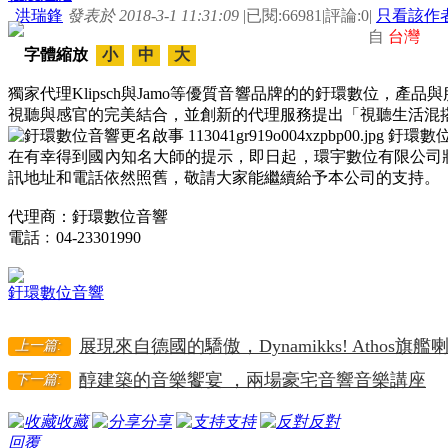
洪瑞鋒
發表於 2018-3-1 11:31:09
|
已閱:66981
|
評論:0
|
只看該作
自
台灣
字體縮放
小
中
大
獨家代理Klipsch與Jamo等優質音響品牌的的釪環數位，
視聽與感官的完美結合，並創新的代理服務提出「視聽生活混
在有幸得到國內知名大師的提示，即日起，環宇數位有限公司
訊地址和電話依然照舊，敬請大家能繼續給予本公司的支持。
代理商：釪環數位音響
電話﹕04-23301990
釪環數位音響
展現來自德國的驕傲，Dynamikks! Athos旗
上一篇:
醇建築的音樂饗宴 ，兩場豪宅音響音樂講座
下一篇:
收藏
分享
支持
反對
回覆