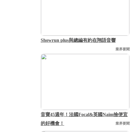
Showrun plus與總編有約在翔語音響
業界要聞
音寶45週年！法國Focal&英國Naim撿便宜
的好機會！
業界要聞