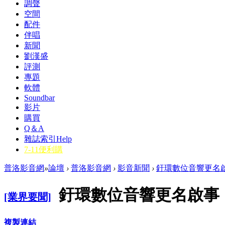
調聲
空間
配件
伴唱
新聞
劉漢盛
評測
專題
軟體
Soundbar
影片
購買
Q＆A
雜誌索引
Help
7-11便利購
普洛影音網
»
論壇
›
普洛影音網
›
影音新聞
›
釪環數位音響更名
釪環數位音響更名啟事
[業界要聞]
複製連結