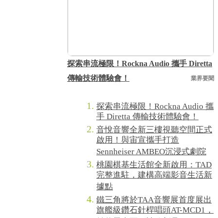
探索串流極限！Rockna Audio 攜手 Diretta
傳輸技術體驗會！
業界要聞
探索串流極限！Rockna Audio 攜
手 Diretta 傳輸技術體驗會！
音悅音響全新三樓視聽空間正式
啟用！與宙宣攜手打造
Sennheiser AMBEO沉浸式劇院
桃園棋基生活館全新啟用：TAD
完整進駐，建構高端影音生活新
據點
鐵三角將於TAA音響展首度展出
旗艦級鑽石針桿唱頭AT-MCD1，