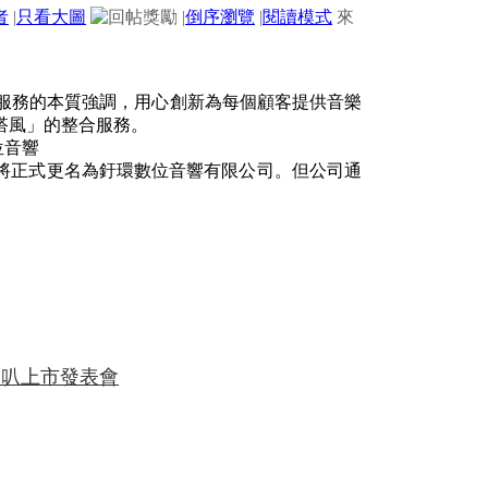
者
|
只看大圖
|
倒序瀏覽
|
閱讀模式
來
產品與服務的本質強調，用心創新為每個顧客提供音樂
搭風」的整合服務。
將正式更名為釪環數位音響有限公司。但公司通
艦喇叭上市發表會