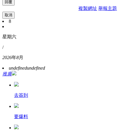
複製網址
舉報主題
取消
8
星期六
/
2026
年
8
月
undefined
undefined
推廣
去簽到
要爆料