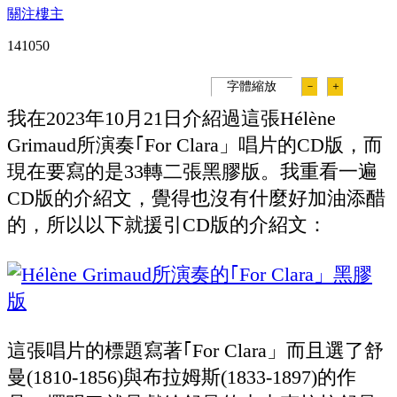
關注樓主
14105
0
字體縮放
－
＋
我在2023年10月21日介紹過這張Hélène
Grimaud所演奏｢For Clara」唱片的CD版，而
現在要寫的是33轉二張黑膠版。我重看一遍
CD版的介紹文，覺得也沒有什麼好加油添醋
的，所以以下就援引CD版的介紹文：
這張唱片的標題寫著｢For Clara」而且選了舒
曼(1810-1856)與布拉姆斯(1833-1897)的作