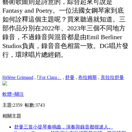
藝術歌曲則是詩意的，綜合起來可說是
Fantasy and Poetry。一位法國女鋼琴家到底
如何詮釋這個主題呢？買來聽過就知道。三
部作品分別在2022年、2023年三個不同地方
錄音，不過錄音與混音都是由Emil Berliner
Studios負責，錄音音色相當一致。DG唱片發
行，環球唱片總經銷。
Hélène Grimaud
,
｢For Clara」
,
舒曼
,
布拉姆斯
,
克拉拉舒曼
軟體
+關注
主題:2359 帖數:3743
相關主題
舒曼三首小提琴奏鳴曲，演奏與錄音都很迷人。