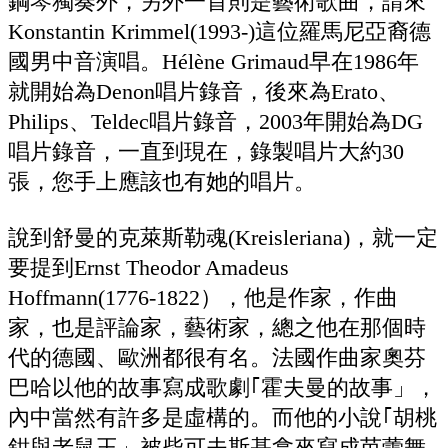
鋼琴獨奏外，另外一首則是藝術歌曲，請來
Konstantin Krimmel(1993-)這位羅馬尼亞裔德
國男中音演唱。Hélène Grimaud早在1986年
就開始為Denon唱片錄音，後來為Erato、
Philips、Teldec唱片錄音，2003年開始為DG
唱片錄音，一直到現在，錄製唱片大約30
張，您手上應該也有她的唱片。
說到舒曼的克萊斯勒魂(Kreisleriana)，就一定
要提到Ernst Theodor Amadeus
Hoffmann(1776-1822），他是作家，作曲
家，也是評論家，藝術家，總之他在那個時
代的德國、歐洲都很有名。法國作曲家奧芬
巴哈以他的故事寫成歌劇｢霍夫曼的故事」，
內中當然有許多是虛構的。而他的小說｢胡桃
鉗與老鼠王」被柴可夫斯基拿來寫成芭蕾舞