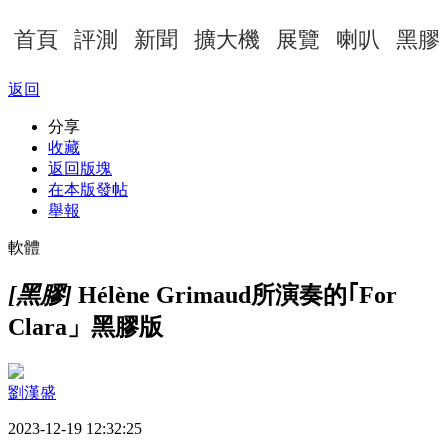
首頁
評測
新聞
擴大機
展覽
喇叭
黑膠
返回
分享
收藏
返回版塊
在本版發帖
舉報
軟體
[黑膠]
Hélène Grimaud所演奏的｢For
Clara」黑膠版
劉漢盛
2023-12-19 12:32:25