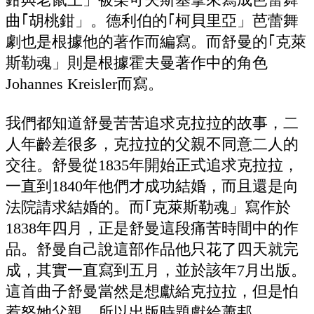
曲｢胡桃鉗」。德利伯的｢柯貝里亞」芭蕾舞
劇也是根據他的著作而編寫。而舒曼的｢克萊
斯勒魂」則是根據霍夫曼著作中的角色
Johannes Kreisler而寫。
我們都知道舒曼苦苦追求克拉拉的故事，二
人年齡差很多，克拉拉的父親不同意二人的
交往。舒曼從1835年開始正式追求克拉拉，
一直到1840年他們才成功結婚，而且還是向
法院請求結婚的。而｢克萊斯勒魂」寫作於
1838年四月，正是舒曼這段痛苦時間中的作
品。舒曼自己說這部作品他只花了四天就完
成，其實一直寫到五月，並於該年7月出版。
這首曲子舒曼當然是想獻給克拉拉，但是怕
惹怒她父親，所以出版時題獻給蕭邦。