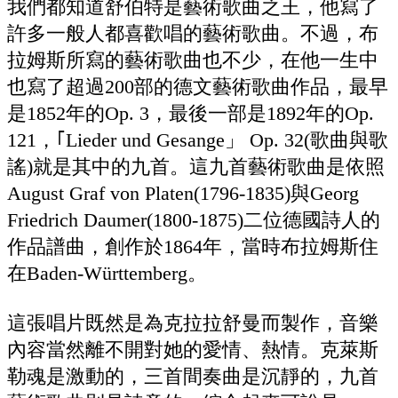
我們都知道舒伯特是藝術歌曲之王，他寫了
許多一般人都喜歡唱的藝術歌曲。不過，布
拉姆斯所寫的藝術歌曲也不少，在他一生中
也寫了超過200部的德文藝術歌曲作品，最早
是1852年的Op. 3，最後一部是1892年的Op.
121，｢Lieder und Gesange」 Op. 32(歌曲與歌
謠)就是其中的九首。這九首藝術歌曲是依照
August Graf von Platen(1796-1835)與Georg
Friedrich Daumer(1800-1875)二位德國詩人的
作品譜曲，創作於1864年，當時布拉姆斯住
在Baden-Württemberg。
這張唱片既然是為克拉拉舒曼而製作，音樂
內容當然離不開對她的愛情、熱情。克萊斯
勒魂是激動的，三首間奏曲是沉靜的，九首