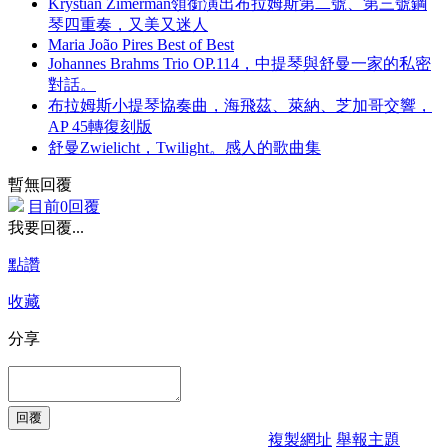
Krystian Zimerman領銜演出布拉姆斯第二號、第三號鋼
琴四重奏，又美又迷人
Maria João Pires Best of Best
Johannes Brahms Trio OP.114，中提琴與舒曼一家的私密
對話。
布拉姆斯小提琴協奏曲，海飛茲、萊納、芝加哥交響，
AP 45轉復刻版
舒曼Zwielicht，Twilight。感人的歌曲集
暫無回覆
目前0回覆
我要回覆...
點讚
收藏
分享
複製網址
舉報主題