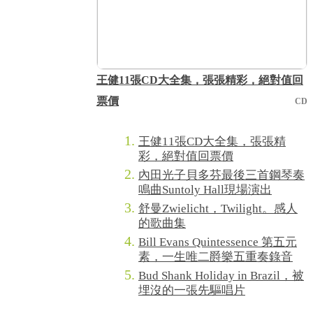
王健11張CD大全集，張張精彩，絕對值回
票價
CD
王健11張CD大全集，張張精
彩，絕對值回票價
內田光子貝多芬最後三首鋼琴奏
鳴曲Suntoly Hall現場演出
舒曼Zwielicht，Twilight。感人
的歌曲集
Bill Evans Quintessence 第五元
素，一生唯二爵樂五重奏錄音
Bud Shank Holiday in Brazil，被
埋沒的一張先驅唱片