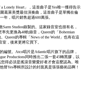
 a Lonely Heart」，這首曲子是Yes唯一獲得告示
也入圍葛萊美獎最佳演奏曲，這首曲子是單獨在倫
演出一年，唱片銷售超過600萬張。
Sarm Studios錄製的。這家錄音室也很有名，
更換為48軌錄音，Queen的「Bohemian
。Queen的專輯「News of the World」也有在這
這個錄音室，後來更將它買下。
號。Atco唱片是Atlantic唱片旗下的品牌，
ue Productions同時推出二張一套45轉黑膠，以
然您得必須是搖滾音樂愛好者才會這麼認為。唯
此之前他替Yes專輯所設計的封面真是張張藝術品啊！