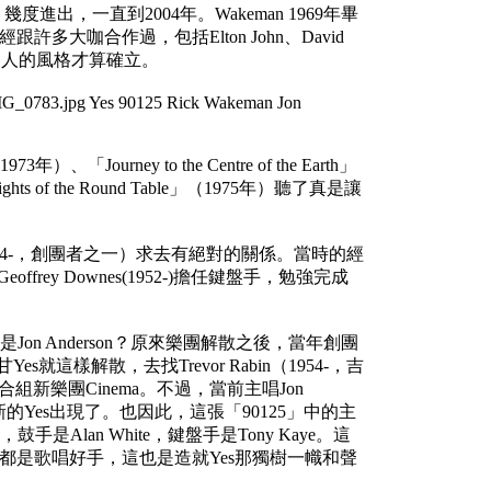
es，幾度進出，一直到2004年。Wakeman 1969年畢
大咖合作過，包括Elton John、David
個樂團迷人的風格才算確立。
3年）、「Journey to the Centre of the Earth」
 Knights of the Round Table」（1975年）聽了真是讓
son（1944-，創團者之一）求去有絕對的關係。當時的經
Geoffrey Downes(1952-)擔任鍵盤手，勉強完成
Jon Anderson？原來樂團解散之後，當年創團
022)不甘Yes就這樣解散，去找Trevor Rabin（1954-，吉
，合組新樂團Cinema。不過，當前主唱Jon
的Yes出現了。也因此，這張「90125」中的主
abin，鼓手是Alan White，鍵盤手是Tony Kaye。這
人都是歌唱好手，這也是造就Yes那獨樹一幟和聲