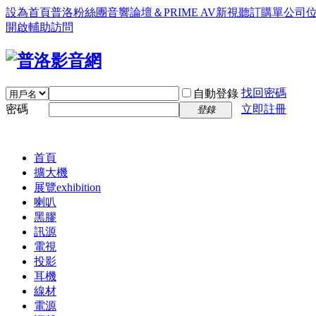
設為首頁
普洛粉絲團
音響論壇＆PRIME AV新視聽訂購單
公司
開啟輔助訪問
找回密碼
自動登錄
密碼
立即註冊
登錄
首頁
擴大機
展覽
exhibition
喇叭
黑膠
訊源
電視
投影
耳機
線材
電源