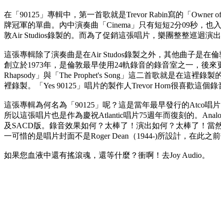
在「90125」專輯中，第一首歌就是Trevor Rabin寫的「Owner of
牌冠軍的單曲。內中演奏曲「Cinema」只有短短2分09秒，
敦Air Studios錄製的。而為了促銷這張唱片，樂團整整巡迴
這張專輯除了演奏曲是在Air Studos錄製之外，其他曲子是在倫敦
創立於1973年，是倫敦最早使用24軌錄音的錄音室之一，後來更率先
Rhapsody」與「The Prophet's Song」這二首歌就是在這裡錄製的
裡錄製。「Yes 90125」唱片的製作人Trevor Horn很喜歡
這張專輯為何名為「90125」呢？這是當年最早發行的Atco唱片的編
所以這張唱片也是作為慶祝Atlantic唱片75週年而復刻的。Analog
及SACD版。錄音效果如何？太棒了！演出如何？太棒了！當
一可惜的是唱片封面不是Roger Dean（1944-)所設計，在
如果您血液中還有搖滾魂，還等什麼？衝啊！去Joy Audio。