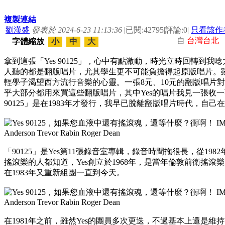
複製連結
劉漢盛
發表於 2024-6-23 11:13:36
|
已閱:42795
|
評論:0
|
只看該作
自
台灣台北
字體縮放
小
中
大
拿到這張「Yes 90125」，心中有點激動，時光立時回轉到
人聽的都是翻版唱片，尤其學生更不可能負擔得起原版唱片。
輕學子渴望西方流行音樂的心靈。一張8元、10元的翻版唱片
乎大部分都用來買這些翻版唱片，其中Yes的唱片我見一張收一
90125」是在1983年才發行，我早已脫離翻版唱片時代，自
「90125」是Yes第11張錄音室專輯，錄音時間拖很長，從1982年
搖滾樂的人都知道，Yes創立於1968年，是當年倫敦前衛搖滾
在1983年又重新組團一直到今天。
在1981年之前，雖然Yes的團員多次更迭，不過基本上還是