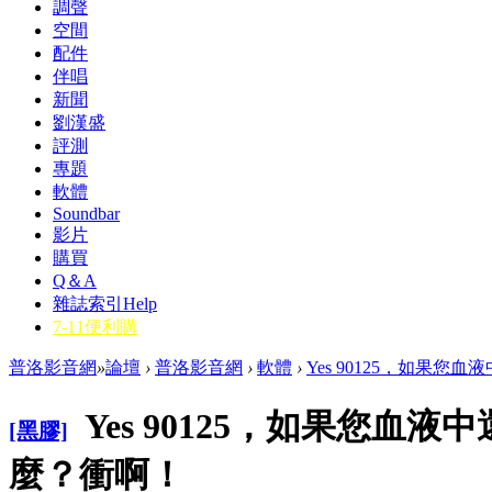
調聲
空間
配件
伴唱
新聞
劉漢盛
評測
專題
軟體
Soundbar
影片
購買
Q＆A
雜誌索引
Help
7-11便利購
普洛影音網
»
論壇
›
普洛影音網
›
軟體
›
Yes 90125，如果您
Yes 90125，如果您血
[黑膠]
麼？衝啊！