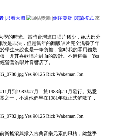
者
|
只看大圖
|
倒序瀏覽
|
閱讀模式
來
我唸大學的時光。當時台灣進口唱片稀少，絕大部分
雖說是非法，但是當年的翻版唱片完全滋養了年
對於學生來說也是一筆負擔，當時我的零用錢幾
張，尤其喜歡唱片封面的設計。不過這張「Yes
己在經營普洛唱片音響店了。
11月到1983年7月，於1983年11月發行。熟悉
樂團之一，不過他們早在1981年就正式解散了，
維持前衛搖滾與摻入古典音樂元素的風格，鍵盤手