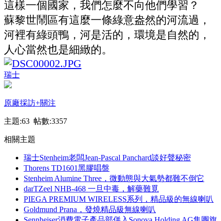
這樣一個國家，我們怎麼不向他們學習？
蘇黎世鬧區有這麼一條綠意盎然的河流過，
河裡有綠頭鴨，河是活的，環境是自然的，
人心當然也是細緻的。
瑞士
原廠採訪
+關注
主題:63 帖數:3357
相關主題
瑞士Stenheim老闆Jean-Pascal Panchard談好聲秘密
Thorens TD1601黑膠唱盤
Stenheim Alumine Three，微動態與大氣勢都難不倒它
darTZeel NHB-468 一旦中毒，解藥難覓
PIEGA PREMIUM WIRELESS系列，精品級的無線喇叭
Goldmund Prana，發燒精品級無線喇叭
Sennheiser消費電子產品部併入Sonova Holding AG集團旗