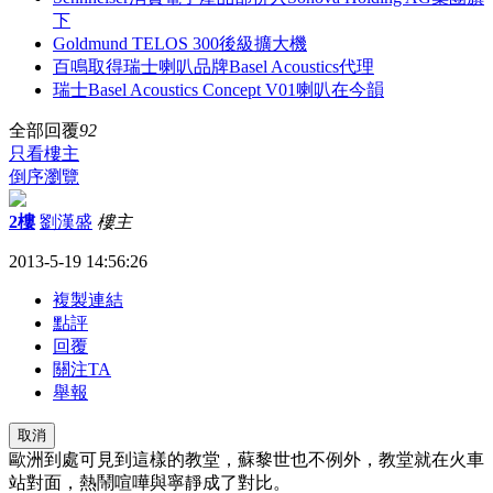
下
Goldmund TELOS 300後級擴大機
百鳴取得瑞士喇叭品牌Basel Acoustics代理
瑞士Basel Acoustics Concept V01喇叭在今韻
全部回覆
92
只看樓主
倒序瀏覽
2樓
劉漢盛
樓主
2013-5-19 14:56:26
複製連結
點評
回覆
關注TA
舉報
取消
歐洲到處可見到這樣的教堂，蘇黎世也不例外，教堂就在火車
站對面，熱鬧喧嘩與寧靜成了對比。