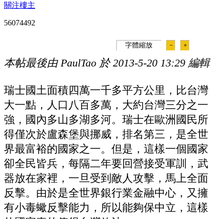
關注樓主
560744
92
字體縮放
－
＋
本帖最後由 PaulTao 於 2013-5-20 13:29 編輯
瑞士國土面積四萬一千多平方公里，比台灣
大一點，人口八百多萬，大約台灣三分之一
強，國內多山多湖多河。瑞士在歐洲國民所
得僅次於盧森堡與挪威，排名第三，是全世
界最富裕的國家之一。但是，這樣一個國家
卻全民皆兵，每隔二年要回營接受軍訓，武
器放在家裡，一旦受到敵人攻擊，馬上全面
反擊。由於是全世界銀行業金融中心，又擁
有小毒蠍反擊能力，所以能夠保中立，這樣