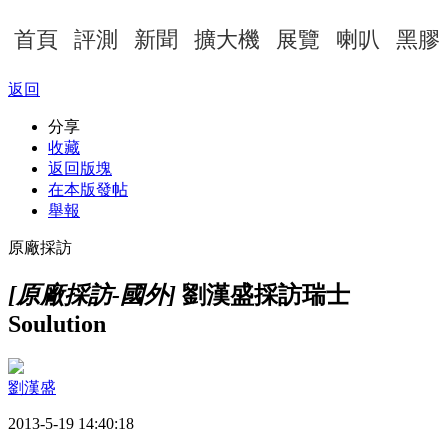
首頁
評測
新聞
擴大機
展覽
喇叭
黑膠
返回
分享
收藏
返回版塊
在本版發帖
舉報
原廠採訪
[原廠採訪-國外]
劉漢盛採訪瑞士
Soulution
劉漢盛
2013-5-19 14:40:18