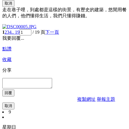
取消
走在巷子哩，到處都是這樣的街景，有歷史的建築，悠閒用餐
的人們，他們懂得生活，我們只懂得賺錢。
1
2
3
4
.. 19
/ 19 頁
下一頁
我要回覆...
點讚
收藏
分享
複製網址
舉報主題
取消
9
星期日