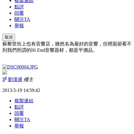
複製連結
點評
回覆
關注TA
舉報
取消
蘇黎世街上也有音響店，雖然名為最好的音響，但裡面卻看不
到我們所謂的Hi End音響器材，都是平價品。
#
5
劉漢盛
樓主
2013-5-19 14:59:42
複製連結
點評
回覆
關注TA
舉報