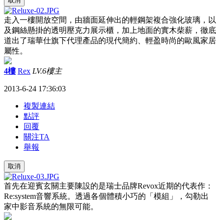
取消
走入一樓開放空間，由牆面延伸出的輕鋼架複合強化玻璃，以
及鋼絲懸掛的透明壓克力展示櫃，加上地面的實木柴薪，徹底
道出了瑞華仕旗下代理產品的現代簡約、輕盈時尚的歐風家居
屬性。
4樓
Rex
LV.6
樓主
2013-6-24 17:36:03
複製連結
點評
回覆
關注TA
舉報
取消
首先在迎賓玄關主要陳設的是瑞士品牌Revox近期的代表作：
Re:system音響系統。透過各個體積小巧的「模組」，勾勒出
家中影音系統的無限可能。