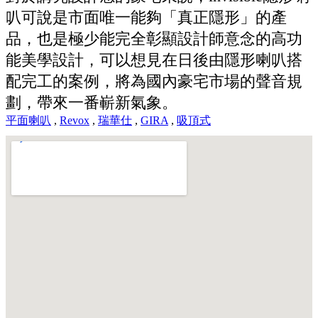
叭可說是市面唯一能夠「真正隱形」的產
品，也是極少能完全彰顯設計師意念的高功
能美學設計，可以想見在日後由隱形喇叭搭
配完工的案例，將為國內豪宅市場的聲音規
劃，帶來一番嶄新氣象。
平面喇叭
,
Revox
,
瑞華仕
,
GIRA
,
吸頂式