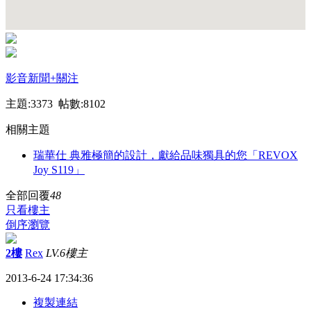
影音新聞
+關注
主題:3373 帖數:8102
相關主題
瑞華仕 典雅極簡的設計，獻給品味獨具的您「REVOX
Joy S119」
全部回覆
48
只看樓主
倒序瀏覽
2樓
Rex
LV.6
樓主
2013-6-24 17:34:36
複製連結