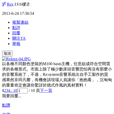
#
5
Rex
LV.6
樓主
2013-6-24 17:36:54
複製連結
點評
回覆
關注TA
舉報
取消
以各種不同顏色塗裝的M100 basis主機，任意組成符合空間需
求的各種形式。市面上除了極少數床頭音響恐怕再沒有那麼小
的音響系統了，不過，Re:system音響系統出自手工製作的質
感果然非同凡響，有機會請現場人員讓你「抱抱看」，沉甸甸
的重量肯定會讓你驚訝於德式作風的真材實料！
1
2
3
4
.. 10
/ 10 頁
下一頁
我要回覆...
點讚