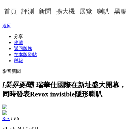
首頁
評測
新聞
擴大機
展覽
喇叭
黑膠
返回
分享
收藏
返回版塊
在本版發帖
舉報
影音新聞
[業界要聞]
瑞華仕國際在新址盛大開幕，
同時發表Revox invisible隱形喇叭
Rex
LV.6
2013-6-24 17:33:21