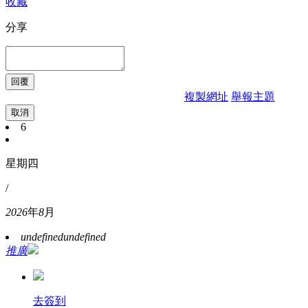
收藏
分享
複製網址
舉報主題
取消
6
星期四
/
2026
年
8
月
undefined
undefined
推廣
去簽到