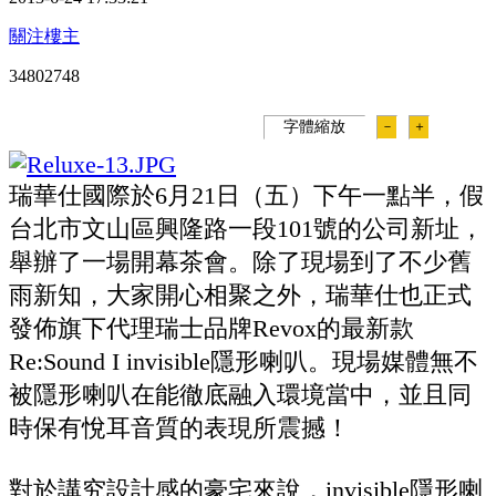
關注樓主
348027
48
字體縮放
－
＋
瑞華仕國際於6月21日（五）下午一點半，假
台北市文山區興隆路一段101號的公司新址，
舉辦了一場開幕茶會。除了現場到了不少舊
雨新知，大家開心相聚之外，瑞華仕也正式
發佈旗下代理瑞士品牌Revox的最新款
Re:Sound I invisible隱形喇叭。現場媒體無不
被隱形喇叭在能徹底融入環境當中，並且同
時保有悅耳音質的表現所震撼！
對於講究設計感的豪宅來說，invisible隱形喇