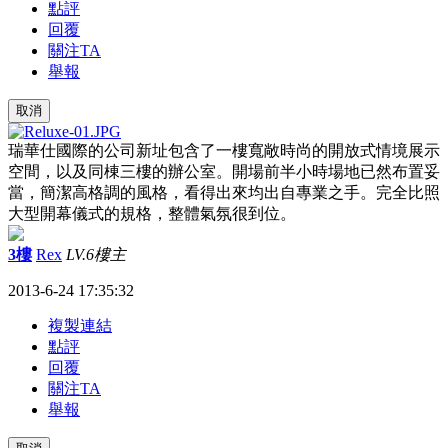
點評
回覆
關注TA
舉報
取消
瑞華仕國際的公司新址包含了一樓寬敞時尚的開放式情境展示
空間，以及同棟三樓的辦公室。開場前半小時場地已然布置妥
當，簡潔高格調的風格，看得出來均出自專業之手。完全比照
大型開幕儀式的規格，整體氣氛很到位。
3樓
Rex
LV.6
樓主
2013-6-24 17:35:32
複製連結
點評
回覆
關注TA
舉報