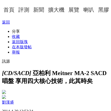
首頁
評測
新聞
擴大機
展覽
喇叭
黑膠
返回
分享
收藏
返回版塊
在本版發帖
舉報
訊源
[CD/SACD]
亞柏利 Meitner MA-2 SACD
唱盤 享用四大核心技術，此其時矣
劉漢盛