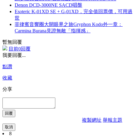
Denon DCD-3000NE SACD唱盤
Esoteric K-01XD SE + G-01XD，完全值回票價，可用過
世
菲律賓音響圈大開眼界之旅Gryphon Kodo外一章：
Carmina Burana見證無敵「指揮感」
暫無回覆
目前0回覆
我要回覆...
點讚
收藏
分享
複製網址
舉報主題
取消
8