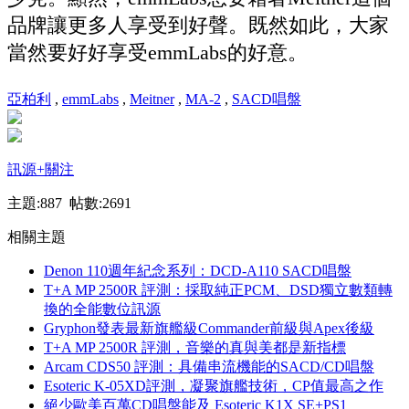
品牌讓更多人享受到好聲。既然如此，大家
當然要好好享受
emmLabs
的好意。
亞柏利
,
emmLabs
,
Meitner
,
MA-2
,
SACD唱盤
訊源
+關注
主題:887 帖數:2691
相關主題
Denon 110週年紀念系列：DCD-A110 SACD唱盤
T+A MP 2500R 評測：採取純正PCM、DSD獨立數類轉
換的全能數位訊源
Gryphon發表最新旗艦級Commander前級與Apex後級
T+A MP 2500R 評測，音樂的真與美都是新指標
Arcam CDS50 評測：具備串流機能的SACD/CD唱盤
Esoteric K-05XD評測，凝聚旗艦技術，CP值最高之作
絕少歐美百萬CD唱盤能及 Esoteric K1X SE+PS1