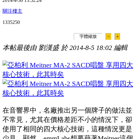
2014-4-30 13:52:24
關注樓主
133525
0
字體縮放
－
＋
本帖最後由 劉漢盛 於 2014-8-5 18:02 編輯
在音響界中，名廠推出另一個牌子的做法並
不常見，尤其在價格差距不小的情況下，卻
使用了相同的四大核心技術，這種情況更是
少見。顯然，
emmLabs
想要藉著
Meitner
這個